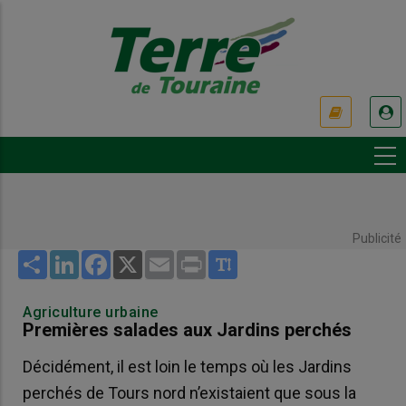
Aller
au
contenu
principal
USER
ACCOUNT
MENU
Publicité
Share
LinkedIn
Facebook
X
Email
Print
Agriculture urbaine
Premières salades aux Jardins perchés
Décidément, il est loin le temps où les Jardins
perchés de Tours nord n’existaient que sous la