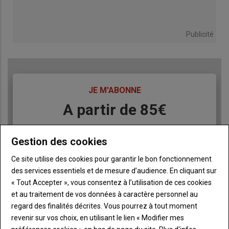
Publicité
TITRE
JE M'ABONNE
Body
A partir de 85€
Lien
JE M'ABONNE
Gestion des cookies
Ce site utilise des cookies pour garantir le bon fonctionnement
des services essentiels et de mesure d’audience. En cliquant sur
Accédez à tous les articles du site Terre de Touraine
Liste
« Tout Accepter », vous consentez à l’utilisation de ces cookies
à
Consultez le journal Terre de Touraine au format
et au traitement de vos données à caractère personnel au
numérique, sur tous les supports
puce
regard des finalités décrites. Vous pourrez à tout moment
Ne manquez aucune information grâce à la
revenir sur vos choix, en utilisant le lien « Modifier mes
newsletter du journal Terre de Touraine