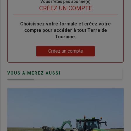
Sous-
Vous n'êtes pas abonné(e)
titre
TITRE
CRÉEZ UN COMPTE
Body
Choisissez votre formule et créez votre
compte pour accéder à tout Terre de
Touraine.
Lien
Créez un compte
VOUS AIMEREZ AUSSI