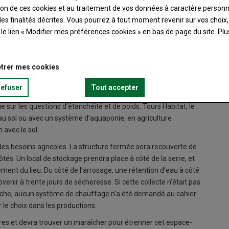
ation de ces cookies et au traitement de vos données à caractère person
es finalités décrites. Vous pourrez à tout moment revenir sur vos choix,
t le lien « Modifier mes préférences cookies » en bas de page du site.
Plu
trer mes cookies
e grignotait un peu la ville ? Entre deux géants du fast-food, ou
îcher s’apprête à voir le jour, avec vue imprenable sur la zone
refuser
Tout accepter
00 m2 se situe en effet sur le toit de trois bâtiments de trois
 sur les questions d’étanchéité et de poids. Tours Habitat, le
e au sol ou avec un système d’aquaponie, en agriculture
 avec le sol.
 des besoins agricoles. La structure fermée sera recouverte de
tés. Un local de stockage prendra place à côté de la serre, et
ment du lieu. Du côté de l’arrosage, une rétention d’eau à côté
venir à trente jours de sécheresse. Si cette collecte n’était pas
vanche, aucun système de chauffage n’a été demandé au cahier
 le choix dans les productions.
es et devra trouver un maraîcher pour étrenner cet espace-