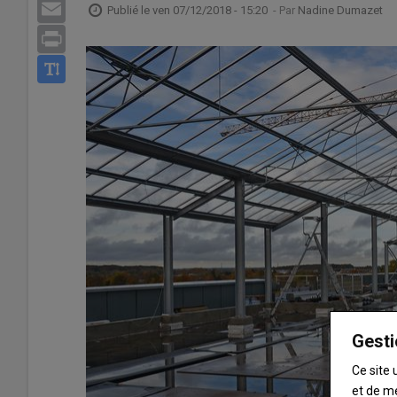
Email
Publié le
ven 07/12/2018 - 15:20
- Par
Nadine Dumazet
Print
Gesti
Ce site 
et de m