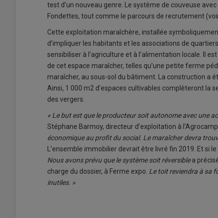
test d’un nouveau genre. Le système de couveuse avec 
Fondettes, tout comme le parcours de recrutement (voir 
Cette exploitation maraîchère, installée symboliquement 
d’impliquer les habitants et les associations de quartie
sensibiliser à l’agriculture et à l’alimentation locale. I
de cet espace maraîcher, telles qu’une petite ferme péd
maraîcher, au sous-sol du bâtiment. La construction a 
Ainsi, 1 000 m2 d’espaces cultivables complèteront la s
des vergers.
« Le but est que le producteur soit autonome avec une act
Stéphane Barmoy, directeur d’exploitation à l’Agrocam
économique au profit du social. Le maraîcher devra trouv
L’ensemble immobilier devrait être livré fin 2019. Et si le
Nous avons prévu que le système soit réversible
a précis
charge du dossier, à Ferme expo.
Le toit reviendra à sa f
inutiles. »