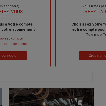
es abonné(e)
Sous-
Vous n'êtes pa
titre
FIEZ-VOUS
TITRE
CRÉEZ UN
us à votre compte
Body
Choisissez votre f
de votre abonnement
votre compte pour
Terre de T
nouveau compte
 votre mot de passe
Lien
 connecte
Créez un 