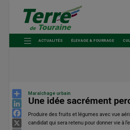
Aller
au
contenu
principal
ACTUALITÉS
ÉLEVAGE & FOURRAGE
CUL
Share
Maraîchage urbain
Une idée sacrément per
LinkedIn
Facebook
Produire des fruits et légumes avec vue aérien
candidat qui sera retenu pour donner vie à l
X