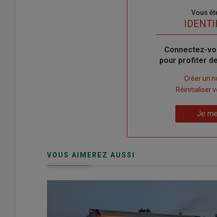
Sous-
Vous êt
titre
TITRE
IDENTI
Body
Connectez-vo
pour profiter 
Lien
Créer un 
"Créer
Lien
Réinitialiser
un
"Réinitialiser
Lien
nouveau
votre
Je me
"Je
compte"
mot
me
de
connecte"
passe"
VOUS AIMEREZ AUSSI