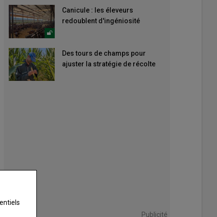
Canicule : les éleveurs
redoublent d'ingéniosité
Des tours de champs pour
ajuster la stratégie de récolte
entiels
Publicité