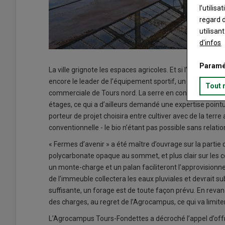
l’utilis
regard d
utilisan
d'infos
Paramé
La ville grignote les espaces agricoles. Et si l’agricultur
encore le leader de l’équipement sportif, un espace mara
Tout 
commerciale de Tours nord. La serre en construction de 7
étages, ce qui a d’ailleurs demandé une expertise pointue
porteur de projet choisira entre cultiver avec de la terr
conventionnelle - le bio n’étant pas possible sans relation
« Fermes d’avenir » a été maître d’ouvrage sur la partie
polycarbonate opaque au sommet, et plus clair sur les cô
un monte-charge et un palan faciliteront l’approvisionne
de l’immeuble collectera les eaux pluviales et devrait sub
suffisante, un forage est de toute façon prévu. En re
des charges, au regret de l’Agrocampus, ce qui va limiter
L’Agrocampus Tours-Fondettes a décroché l’appel d’offr