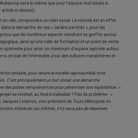
Acéascop sera le même que pour l’espace-test située à
article ci-dessus).
en ville, comprendra un volet social. La volonté est en effet
rs dans la démarche de ces « Jardins perchés », pour les
l est prévu que de nombreux aspects viendront se greffer autour
agogique, ainsi qu’une salle de formation et un point de vente
été optimisée pour avoir un maximum d’espace agricole autour.
erre, en bas de l’immeuble, pour des cultures maraîchères et
ivité rentable, pour rendre le modèle reproductible,
note
pus.
C’est principalement un but social, une démarche
er des pistes rémunératrices pour pérenniser son exploitation. »
 projet se révélait, au final irréalisable ? Pas de problème :
«
é Jacques Letarnec, vice-président de Tours Métropole en
onction initiale en cas d’échec, il n’y aura pas de dépenses