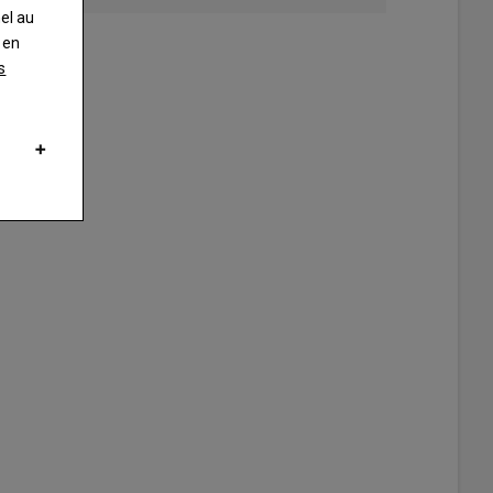
nel au
 en
s