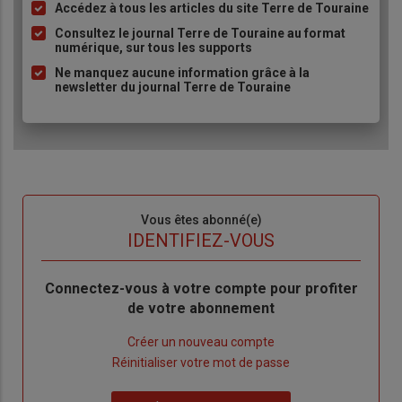
Accédez à tous les articles du site Terre de Touraine
Liste
à
Consultez le journal Terre de Touraine au format
numérique, sur tous les supports
puce
Ne manquez aucune information grâce à la
newsletter du journal Terre de Touraine
Sous-
Vous êtes abonné(e)
titre
TITRE
IDENTIFIEZ-VOUS
Body
Connectez-vous à votre compte pour profiter
de votre abonnement
Lien
Créer un nouveau compte
"Créer
Lien
Réinitialiser votre mot de passe
un
"Réinitialiser
Lien