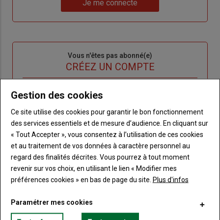
nouveau
votre
Je me connecte
"Je
compte"
mot
me
de
connecte"
passe"
Sous-
Vous n'êtes pas abonné(e)
titre
TITRE
CRÉEZ UN COMPTE
Body
Choisissez votre formule et créez votre
Gestion des cookies
compte pour accéder à tout Terre de
Ce site utilise des cookies pour garantir le bon fonctionnement
Touraine.
des services essentiels et de mesure d’audience. En cliquant sur
« Tout Accepter », vous consentez à l’utilisation de ces cookies
Lien
Créez un compte
et au traitement de vos données à caractère personnel au
regard des finalités décrites. Vous pourrez à tout moment
revenir sur vos choix, en utilisant le lien « Modifier mes
VOUS AIMEREZ AUSSI
préférences cookies » en bas de page du site.
Plus d'infos
Paramétrer mes cookies