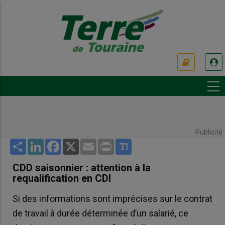
Aller
au
contenu
principal
USER
ACCOUNT
MENU
Publicité
Share
LinkedIn
Facebook
X
Email
Print
CDD saisonnier : attention à la
requalification en CDI
Si des informations sont imprécises sur le contrat
de travail à durée déterminée d’un salarié, ce