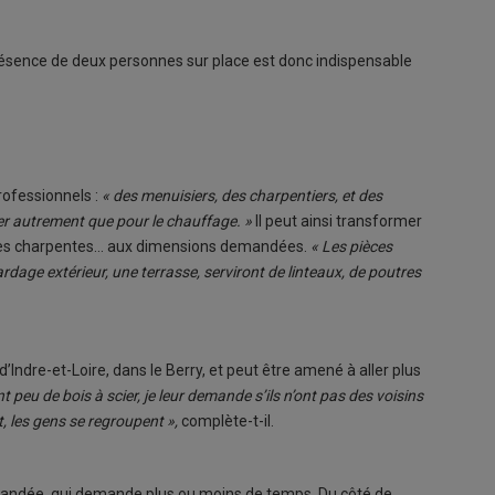
présence de deux personnes sur place est donc indispensable
rofessionnels :
« des menuisiers, des charpentiers, et des
iser autrement que pour le chauffage. »
Il peut ainsi transformer
ur les charpentes… aux dimensions demandées.
« Les pièces
dage extérieur, une terrasse, serviront de linteaux, de poutres
’Indre-et-Loire, dans le Berry, et peut être amené à aller plus
t peu de bois à scier, je leur demande s’ils n’ont pas des voisins
t, les gens se regroupent »,
complète-t-il.
emandée, qui demande plus ou moins de temps. Du côté de