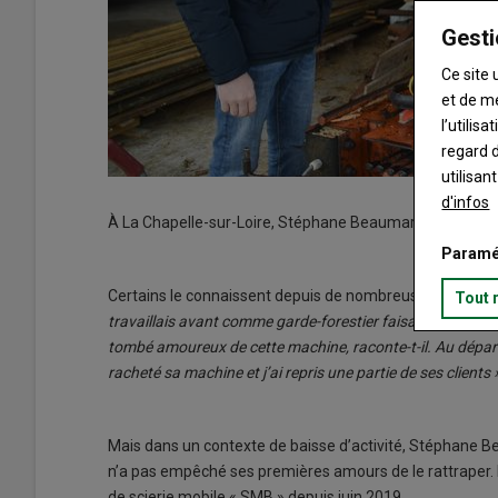
Gesti
Ce site 
et de m
l’utilis
regard d
utilisan
d'infos
À La Chapelle-sur-Loire, Stéphane Beaumard propose un 
Paramé
Certains le connaissent depuis de nombreuses années pu
Tout 
travaillais avant comme garde-forestier faisait appel à u
tombé amoureux de cette machine, raconte-t-il. Au départ e
racheté sa machine et j’ai repris une partie de ses clients 
Mais dans un contexte de baisse d’activité, Stéphane B
n’a pas empêché ses premières amours de le rattraper. 
de scierie mobile « SMB » depuis juin 2019.