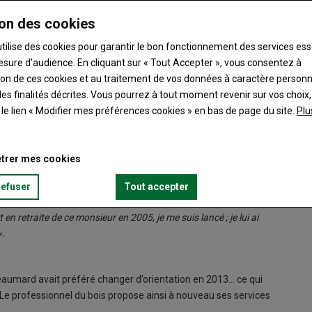
on des cookies
utilise des cookies pour garantir le bon fonctionnement des services ess
esure d’audience. En cliquant sur « Tout Accepter », vous consentez à
ation de ces cookies et au traitement de vos données à caractère person
es finalités décrites. Vous pourrez à tout moment revenir sur vos choix,
t le lien « Modifier mes préférences cookies » en bas de page du site.
Plu
service peu répandu : des prestations de scierie mobile.
trer mes cookies
isqu’il a entamé cette activité en 2005.
« La propriété où je
refuser
Tout accepter
ne personne qui avait une scierie mobile,
raconte-t-il.
Je suis
n retraite de ce monsieur en 2005, je me suis lancé ; je lui ai
».
eaumard avait préféré changer d’orientation en 2013… ce qui
Le professionnel du bois propose ainsi à nouveau ses services