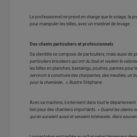
Le professionnel ne prend en charge que le sciage, la 
pour manipuler les billes, avec un matériel de levage.
Des clients particuliers et professionnels
Sa clientèle se compose de particuliers, mais aussi de p
particuliers bricoleurs qui ont du bois et veulent le valor
les billes en planches, bastaings, poutres, pannes po
serviront à construire des charpentes, des meubles, un bar
pour la cheminée… »,
illustre Stéphane.
Avec sa machine, il intervient dans tout le département d
loin pour des chantiers importants.
« Quand les clients on
qui en auraient aussi et seraient intéressés. Alors souven
La prestation est tarifée au m3 et selon l’épaisseur d