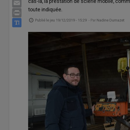
cas-là, la prestation de scierie mobile, co
Email
toute indiquée.
Print
Publié le
jeu 19/12/2019 - 15:29
- Par
Nadine Dumazet