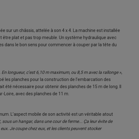
e sur un châssis, attelée à son 4 x 4. La machine est installée
doit être plat et pas trop meuble. Un système hydraulique avec
ées dans le bon sens pour commencer à couper par la tête du
En longueur, c’est 6,10 m maximum, ou 8,5 m avec la rallonge »
,
 les planches pour la construction de l’embarcation des
 été nécessaire pour obtenir des planches de 15 m de long. Il
sur-Loire, avec des planches de 11 m.
mum. L’aspect mobile de son activité est un véritable atout
t, sous un hangar, dans une cour de ferme... Ça leur évite de
 eux. Je coupe chez eux, et les clients peuvent stocker