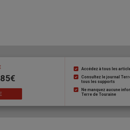
E
Accédez à tous les articl
Liste
 85€
à
Consultez le journal Ter
tous les supports
puce
Ne manquez aucune inform
E
Terre de Touraine