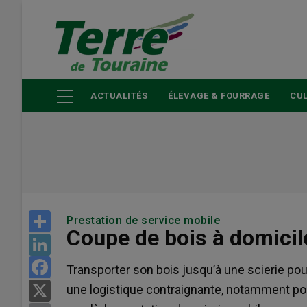
Aller
au
contenu
principal
ACTUALITÉS
ÉLEVAGE & FOURRAGE
CUL
Share
Prestation de service mobile
Coupe de bois à domicile
LinkedIn
Facebook
Transporter son bois jusqu’à une scierie pou
une logistique contraignante, notamment pou
X