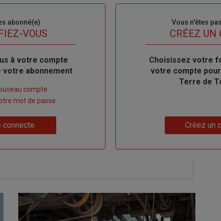
es abonné(e)
Sous-
Vous n'êtes pa
titre
FIEZ-VOUS
TITRE
CRÉEZ UN
us à votre compte
Body
Choisissez votre f
de votre abonnement
votre compte pour
Terre de T
nouveau compte
 votre mot de passe
Lien
 connecte
Créez un 