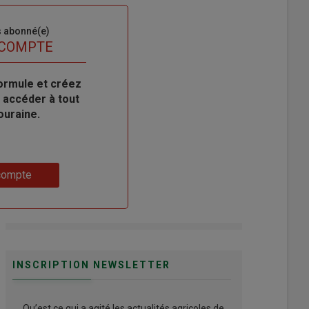
s abonné(e)
 COMPTE
ormule et créez
 accéder à tout
ouraine.
compte
INSCRIPTION NEWSLETTER
Qu’est ce qui a agité les actualités agricoles de