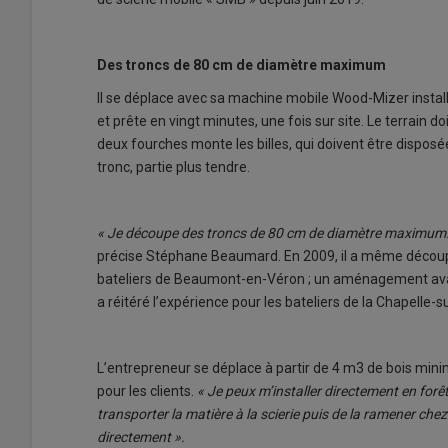
Des troncs de 80 cm de diamètre maximum
Il se déplace avec sa machine mobile Wood-Mizer installé
et prête en vingt minutes, une fois sur site. Le terrain 
deux fourches monte les billes, qui doivent être dispos
tronc, partie plus tendre.
« Je découpe des troncs de 80 cm de diamètre maximum. 
précise Stéphane Beaumard. En 2009, il a même découpé
bateliers de Beaumont-en-Véron ; un aménagement avait
a réitéré l’expérience pour les bateliers de la Chapelle-
L’entrepreneur se déplace à partir de 4 m3 de bois mini
pour les clients.
« Je peux m’installer directement en forê
transporter la matière à la scierie puis de la ramener chez
directement ».