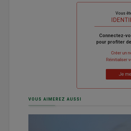
Sous-
Vous êt
titre
TITRE
IDENTI
Body
Connectez-vo
pour profiter 
Lien
Créer un 
"Créer
Lien
Réinitialiser
un
"Réinitialiser
Lien
nouveau
votre
Je me
"Je
compte"
mot
me
de
connecte"
passe"
VOUS AIMEREZ AUSSI