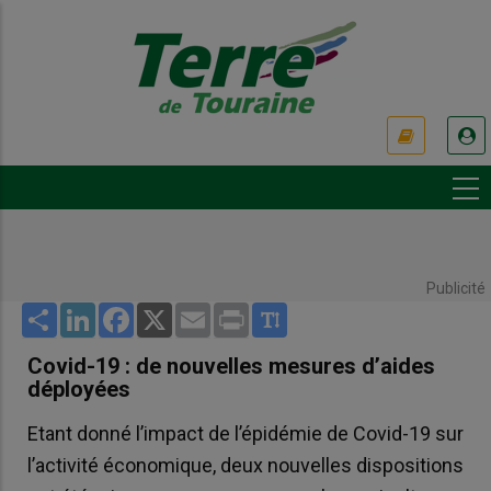
Aller
au
contenu
principal
USER
ACCOUNT
MENU
Publicité
Share
LinkedIn
Facebook
X
Email
Print
Covid-19 : de nouvelles mesures d’aides
déployées
Etant donné l’impact de l’épidémie de Covid-19 sur
l’activité économique, deux nouvelles dispositions