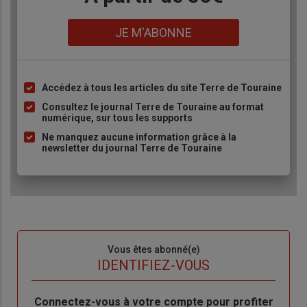
Lien
JE M'ABONNE
Accédez à tous les articles du site Terre de Touraine
Liste
à
Consultez le journal Terre de Touraine au format
numérique, sur tous les supports
puce
Ne manquez aucune information grâce à la
newsletter du journal Terre de Touraine
Sous-
Vous êtes abonné(e)
titre
TITRE
IDENTIFIEZ-VOUS
Body
Connectez-vous à votre compte pour profiter