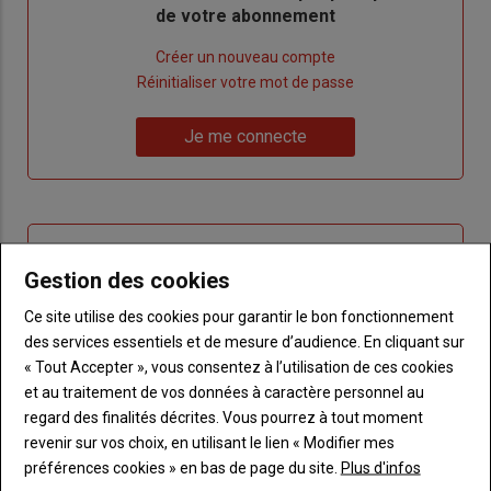
de votre abonnement
Lien
Créer un nouveau compte
"Créer
Lien
Réinitialiser votre mot de passe
un
"Réinitialiser
Lien
nouveau
votre
Je me connecte
"Je
compte"
mot
me
de
connecte"
passe"
Sous-
Vous n'êtes pas abonné(e)
titre
Gestion des cookies
TITRE
CRÉEZ UN COMPTE
Ce site utilise des cookies pour garantir le bon fonctionnement
Body
Choisissez votre formule et créez votre
des services essentiels et de mesure d’audience. En cliquant sur
compte pour accéder à tout Terre de
« Tout Accepter », vous consentez à l’utilisation de ces cookies
Touraine.
et au traitement de vos données à caractère personnel au
regard des finalités décrites. Vous pourrez à tout moment
Lien
Créez un compte
revenir sur vos choix, en utilisant le lien « Modifier mes
préférences cookies » en bas de page du site.
Plus d'infos