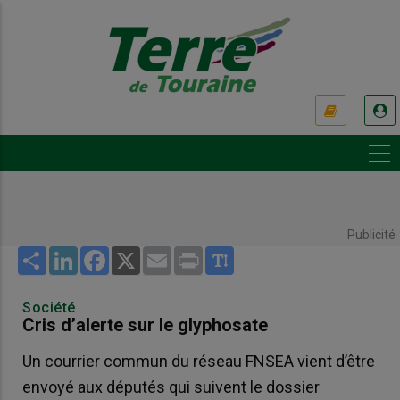
Aller
au
contenu
principal
USER
ACCOUNT
MENU
Publicité
Share
LinkedIn
Facebook
X
Email
Print
Société
Cris d’alerte sur le glyphosate
Un courrier commun du réseau FNSEA vient d’être
envoyé aux députés qui suivent le dossier