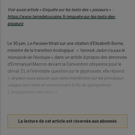
Voir aussi article «
Enquête sur les tests des « pisseurs » :
https://www.terredetouraine.fr/enquete-sur-les-tests-des-
pisseurs
Le 30 juin,
Le Parisien
titrait sur une citation d’Elisabeth Borne,
ministre de la transition écologique :
« Yannick Jadot n’a pas le
monopole de l’écologie »
, dans un article à propos des annonces
d’Emmanuel Macron devant la Convention citoyenne pour le
climat. Et, à l’inévitable question sur le glyphosate, elle répond :
« Je peux vous assurer que cette interdiction sur les principaux
usages sera mise en oeuvre avant la fin du quinquennat.
L’engagement sera tenu. »