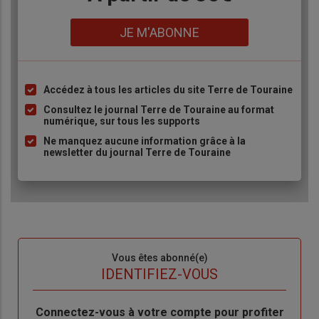
Lien
JE M'ABONNE
Accédez à tous les articles du site Terre de Touraine
Liste
à
Consultez le journal Terre de Touraine au format
numérique, sur tous les supports
puce
Ne manquez aucune information grâce à la
newsletter du journal Terre de Touraine
Sous-
Vous êtes abonné(e)
titre
TITRE
IDENTIFIEZ-VOUS
Body
Connectez-vous à votre compte pour profiter