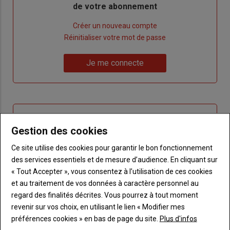
de votre abonnement
Lien
Créer un nouveau compte
"Créer
Lien
Réinitialiser votre mot de passe
un
"Réinitialiser
Lien
nouveau
votre
Je me connecte
"Je
compte"
mot
me
de
connecte"
passe"
Sous-
Vous n'êtes pas abonné(e)
titre
TITRE
CRÉEZ UN COMPTE
Gestion des cookies
Ce site utilise des cookies pour garantir le bon fonctionnement
Body
Choisissez votre formule et créez votre
des services essentiels et de mesure d’audience. En cliquant sur
compte pour accéder à tout Terre de
« Tout Accepter », vous consentez à l’utilisation de ces cookies
Touraine.
et au traitement de vos données à caractère personnel au
regard des finalités décrites. Vous pourrez à tout moment
Lien
Créez un compte
revenir sur vos choix, en utilisant le lien « Modifier mes
préférences cookies » en bas de page du site.
Plus d'infos