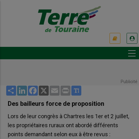
Aller
au
contenu
principal
USER
ACCOUNT
MENU
Publicité
Share
LinkedIn
Facebook
X
Email
Print
Des bailleurs force de proposition
Lors de leur congrès à Chartres les 1er et 2 juillet,
les propriétaires ruraux ont abordé différents
points demandant selon eux à être revus :