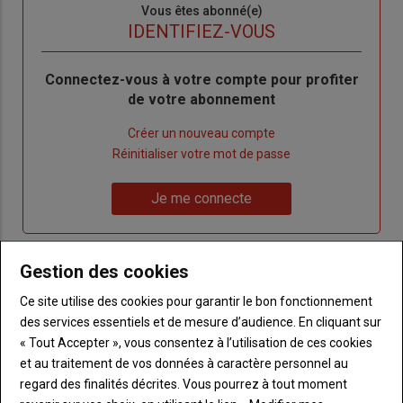
Sous-
Vous êtes abonné(e)
titre
TITRE
IDENTIFIEZ-VOUS
Body
Connectez-vous à votre compte pour profiter
de votre abonnement
Lien
Créer un nouveau compte
"Créer
Lien
Réinitialiser votre mot de passe
un
"Réinitialiser
Lien
nouveau
votre
Je me connecte
"Je
compte"
mot
me
de
connecte"
passe"
Gestion des cookies
Sous-
Vous n'êtes pas abonné(e)
Ce site utilise des cookies pour garantir le bon fonctionnement
titre
TITRE
CRÉEZ UN COMPTE
des services essentiels et de mesure d’audience. En cliquant sur
« Tout Accepter », vous consentez à l’utilisation de ces cookies
Body
Choisissez votre formule et créez votre
et au traitement de vos données à caractère personnel au
compte pour accéder à tout Terre de
regard des finalités décrites. Vous pourrez à tout moment