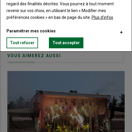
regard des finalités décrites. Vous pourrez à tout moment
Body
Choisissez votre formule et créez votre
revenir sur vos choix, en utilisant le lien « Modifier mes
compte pour accéder à tout Terre de
préférences cookies » en bas de page du site.
Plus d'infos
Touraine.
Paramétrer mes cookies
Lien
Créez un compte
Tout refuser
Tout accepter
VOUS AIMEREZ AUSSI