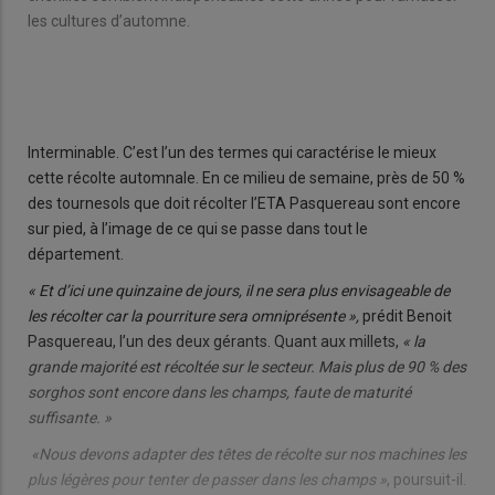
les
Déjà
les cultures d’automne.
ser
che
les
Interminable. C’est l’un des termes qui caractérise le mieux
cette récolte automnale. En ce milieu de semaine, près de 50 %
des tournesols que doit récolter l’ETA Pasquereau sont encore
sur pied, à l’image de ce qui se passe dans tout le
département.
« Et d’ici une quinzaine de jours, il ne sera plus envisageable de
les récolter car la pourriture sera omniprésente »,
prédit Benoit
Pasquereau, l’un des deux gérants. Quant aux millets,
« la
grande majorité est récoltée sur le secteur. Mais plus de 90 % des
sorghos sont encore dans les champs, faute de maturité
suffisante. »
«Nous devons adapter des têtes de récolte sur nos machines les
plus légères pour tenter de passer dans les champs »
, poursuit-il.