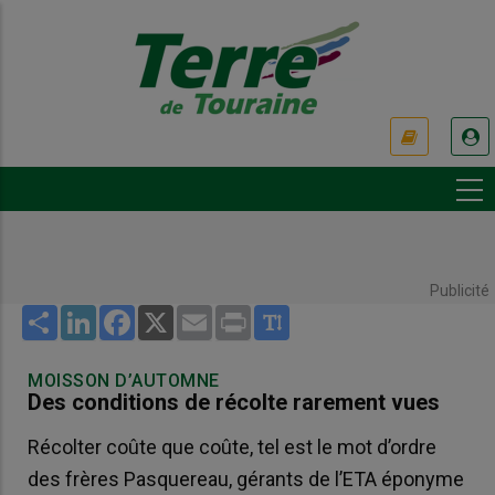
Aller
au
contenu
principal
USER
ACCOUNT
MENU
Publicité
Share
LinkedIn
Facebook
X
Email
Print
MOISSON D’AUTOMNE
Des conditions de récolte rarement vues
Récolter coûte que coûte, tel est le mot d’ordre
des frères Pasquereau, gérants de l’ETA éponyme