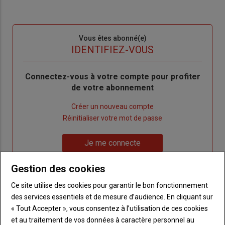
Sous-
Vous êtes abonné(e)
titre
TITRE
IDENTIFIEZ-VOUS
Body
Connectez-vous à votre compte pour profiter
de votre abonnement
Lien
Créer un nouveau compte
"Créer
Lien
Réinitialiser votre mot de passe
un
"Réinitialiser
Lien
nouveau
votre
Je me connecte
"Je
compte"
mot
me
de
Gestion des cookies
connecte"
passe"
Ce site utilise des cookies pour garantir le bon fonctionnement
des services essentiels et de mesure d’audience. En cliquant sur
Sous-
Vous n'êtes pas abonné(e)
titre
TITRE
CRÉEZ UN COMPTE
« Tout Accepter », vous consentez à l’utilisation de ces cookies
et au traitement de vos données à caractère personnel au