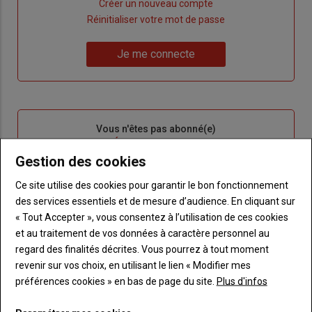
Lien
Créer un nouveau compte
"Créer
Lien
Réinitialiser votre mot de passe
un
"Réinitialiser
Lien
nouveau
votre
Je me connecte
"Je
compte"
mot
me
de
connecte"
passe"
Sous-
Vous n'êtes pas abonné(e)
titre
TITRE
CRÉEZ UN COMPTE
Gestion des cookies
Body
Choisissez votre formule et créez votre
Ce site utilise des cookies pour garantir le bon fonctionnement
compte pour accéder à tout Terre de
des services essentiels et de mesure d’audience. En cliquant sur
Touraine.
« Tout Accepter », vous consentez à l’utilisation de ces cookies
et au traitement de vos données à caractère personnel au
Lien
Créez un compte
regard des finalités décrites. Vous pourrez à tout moment
revenir sur vos choix, en utilisant le lien « Modifier mes
préférences cookies » en bas de page du site.
Plus d'infos
VOUS AIMEREZ AUSSI