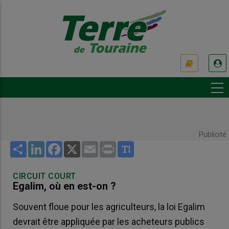
Aller
au
contenu
principal
USER
ACCOUNT
MENU
Publicité
Share
LinkedIn
Facebook
X
Email
Print
CIRCUIT COURT
Egalim, où en est-on ?
Souvent floue pour les agriculteurs, la loi Egalim
devrait être appliquée par les acheteurs publics