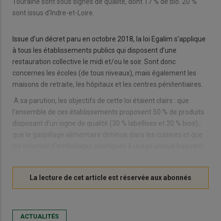
Touraine sont sous signes de qualité, dont 17 % de bio. 20 %
sont issus d'Indre-et-Loire.
Issue d’un décret paru en octobre 2018, la loi Egalim s’applique
à tous les établissements publics qui disposent d’une
restauration collective le midi et/ou le soir. Sont donc
concernes les écoles (de tous niveaux), mais également les
maisons de retraite, les hôpitaux et les centres pénitentiaires.
A sa parution, les objectifs de cette loi étaient clairs : que
l’ensemble de ces établissements proposent 50 % de produits
disposant d’un signe de qualité (30 % labellises et 20 % bios) ;
que le gaspillage alimentaire diminue dans les cuisines et que
les volumes d’emballages plastiques à usage unique baissent.
ACTUALITÉS