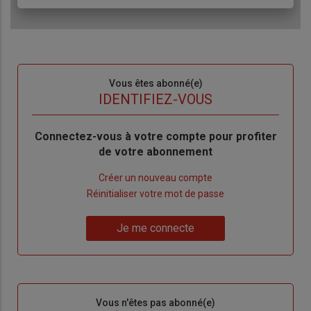
Sous-
Vous êtes abonné(e)
titre
TITRE
IDENTIFIEZ-VOUS
Body
Connectez-vous à votre compte pour profiter
de votre abonnement
Lien
Créer un nouveau compte
"Créer
Lien
Réinitialiser votre mot de passe
un
"Réinitialiser
Lien
nouveau
votre
Je me connecte
"Je
compte"
mot
me
de
connecte"
passe"
Sous-
Vous n'êtes pas abonné(e)