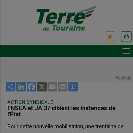
Aller
au
contenu
principal
USER
ACCOUNT
MENU
Publicité
Share
LinkedIn
Facebook
X
Email
Print
ACTION SYNDICALE
FNSEA et JA 37 ciblent les instances de
l'État
Pour cette nouvelle mobilisation, une trentaine de