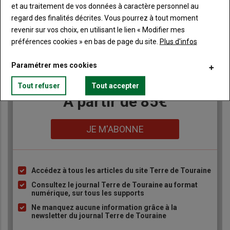
et au traitement de vos données à caractère personnel au
regard des finalités décrites. Vous pourrez à tout moment
Publicité
revenir sur vos choix, en utilisant le lien « Modifier mes
préférences cookies » en bas de page du site.
Plus d'infos
Paramétrer mes cookies
TITRE
JE M'ABONNE
Tout refuser
Tout accepter
Body
A partir de 85€
Lien
JE M'ABONNE
Accédez à tous les articles du site Terre de Touraine
Liste
à
Consultez le journal Terre de Touraine au format
numérique, sur tous les supports
puce
Ne manquez aucune information grâce à la
newsletter du journal Terre de Touraine