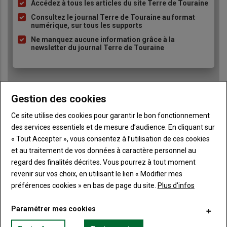
Accédez à tous les articles du site Terre de Touraine
Liste
à
Consultez le journal Terre de Touraine au format
numérique, sur tous les supports
puce
Ne manquez aucune information grâce à la
newsletter du journal Terre de Touraine
Gestion des cookies
Ce site utilise des cookies pour garantir le bon fonctionnement
Sous-
Vous êtes abonné(e)
des services essentiels et de mesure d’audience. En cliquant sur
titre
TITRE
IDENTIFIEZ-VOUS
« Tout Accepter », vous consentez à l’utilisation de ces cookies
et au traitement de vos données à caractère personnel au
Body
Connectez-vous à votre compte pour profiter
regard des finalités décrites. Vous pourrez à tout moment
de votre abonnement
revenir sur vos choix, en utilisant le lien « Modifier mes
préférences cookies » en bas de page du site.
Plus d'infos
Lien
Créer un nouveau compte
"Créer
Lien
Réinitialiser votre mot de passe
Paramétrer mes cookies
un
"Réinitialiser
Lien
nouveau
votre