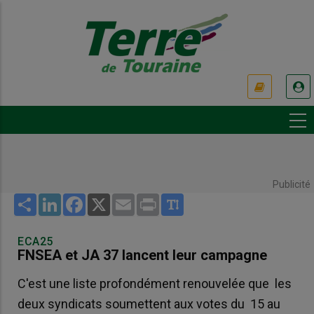
Aller
au
contenu
principal
USER
ACCOUNT
MENU
Publicité
Share
LinkedIn
Facebook
X
Email
Print
ECA25
FNSEA et JA 37 lancent leur campagne
C'est une liste profondément renouvelée que les
deux syndicats soumettent aux votes du 15 au