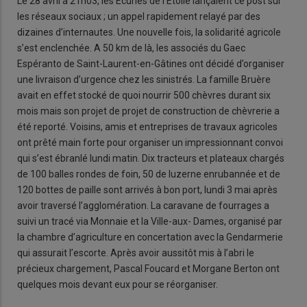
Le 28 avril à 21h03, les Ecuries de l’Etoile lançaient ce post sur
les réseaux sociaux ; un appel rapidement relayé par des
dizaines d’internautes. Une nouvelle fois, la solidarité agricole
s’est enclenchée. A 50 km de là, les associés du Gaec
Espéranto de Saint-Laurent-en-Gâtines ont décidé d’organiser
une livraison d’urgence chez les sinistrés. La famille Bruère
avait en effet stocké de quoi nourrir 500 chèvres durant six
mois mais son projet de projet de construction de chèvrerie a
été reporté. Voisins, amis et entreprises de travaux agricoles
ont prêté main forte pour organiser un impressionnant convoi
qui s’est ébranlé lundi matin. Dix tracteurs et plateaux chargés
de 100 balles rondes de foin, 50 de luzerne enrubannée et de
120 bottes de paille sont arrivés à bon port, lundi 3 mai après
avoir traversé l’agglomération. La caravane de fourrages a
suivi un tracé via Monnaie et la Ville-aux- Dames, organisé par
la chambre d’agriculture en concertation avec la Gendarmerie
qui assurait l’escorte. Après avoir aussitôt mis à l’abri le
précieux chargement, Pascal Foucard et Morgane Berton ont
quelques mois devant eux pour se réorganiser.