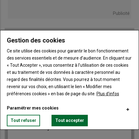
Publicité
Gestion des cookies
TITRE
JE M'ABONNE
Ce site utilise des cookies pour garantir le bon fonctionnement
Body
A partir de 85€
des services essentiels et de mesure d’audience. En cliquant sur
« Tout Accepter », vous consentez à l’utilisation de ces cookies
et au traitement de vos données à caractère personnel au
Lien
JE M'ABONNE
regard des finalités décrites. Vous pourrez à tout moment
revenir sur vos choix, en utilisant le lien « Modifier mes
préférences cookies » en bas de page du site.
Plus d'infos
Accédez à tous les articles du site Terre de Touraine
Liste
Paramétrer mes cookies
à
Consultez le journal Terre de Touraine au format
numérique, sur tous les supports
puce
Tout refuser
Tout accepter
Ne manquez aucune information grâce à la
newsletter du journal Terre de Touraine