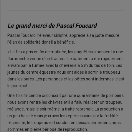
Le grand merci de Pascal Foucard
Pascal Foucard, l’éleveur sinistré, apprécie à sa juste mesure
l’élan de solidarité dont il a bénéficié.
« Le feu a pris en fin de matinée, les enquêteurs pensent à une
flammèche venue d’un tracteur. Le bâtiment a été rapidement
envahi par la fumée avec la chèvrerie à 5 m du tas de foin. Les
jeunes du centre équestre nous ont aidés à sortir le troupeau
dans les parcs. Les personnes et les bêtes sont indemnes, c’est
le principal.
Une fois l’incendie circonscrit par une quarantaine de pompiers,
nous avons rentré les chèvres et il a fallu réalloter un troupeau
mélangé, mais le soir même la traite reprenait. La production a
un peu baissé mais je crains les répercussions sur la fertilité-
fécondité, le troupeau est conduit en dessaisonnement, nous
sommes en pleine période de reproduction.