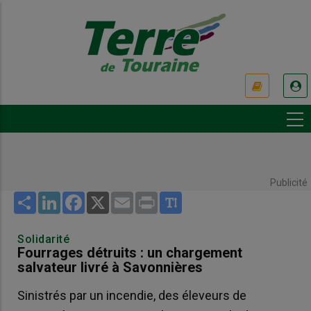
Aller
au
contenu
principal
USER
ACCOUNT
MENU
Publicité
Share
LinkedIn
Facebook
X
Email
Print
Solidarité
Fourrages détruits : un chargement
salvateur livré à Savonnières
Sinistrés par un incendie, des éleveurs de