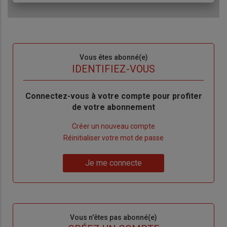
Sous-
Vous êtes abonné(e)
titre
TITRE
IDENTIFIEZ-VOUS
Body
Connectez-vous à votre compte pour profiter
de votre abonnement
Lien
Créer un nouveau compte
"Créer
Lien
Réinitialiser votre mot de passe
un
"Réinitialiser
Lien
nouveau
votre
Je me connecte
"Je
compte"
mot
me
de
connecte"
passe"
Sous-
Vous n'êtes pas abonné(e)
titre