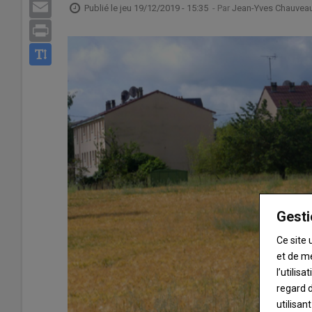
Email
Publié le
jeu 19/12/2019 - 15:35
- Par
Jean-Yves Chauvea
Print
Gesti
Ce site 
et de m
l’utilis
regard d
utilisan