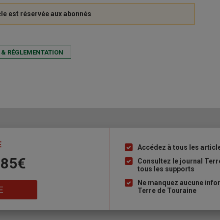
 & RÉGLEMENTATION
E
Accédez à tous les articl
Liste
 85€
à
Consultez le journal Ter
tous les supports
puce
Ne manquez aucune inform
E
Terre de Touraine