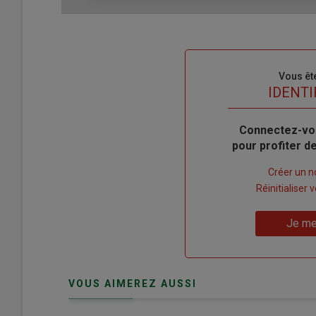
Sous-
Vous êt
titre
TITRE
IDENTI
Body
Connectez-vo
pour profiter 
Lien
Créer un 
"Créer
Lien
Réinitialiser
un
"Réinitialiser
Lien
nouveau
votre
Je me
"Je
compte"
mot
me
de
connecte"
passe"
VOUS AIMEREZ AUSSI