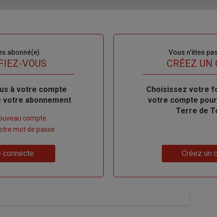
es abonné(e)
Sous-
Vous n'êtes pa
titre
FIEZ-VOUS
TITRE
CRÉEZ UN
us à votre compte
Body
Choisissez votre f
de votre abonnement
votre compte pour
Terre de T
nouveau compte
 votre mot de passe
Lien
 connecte
Créez un 