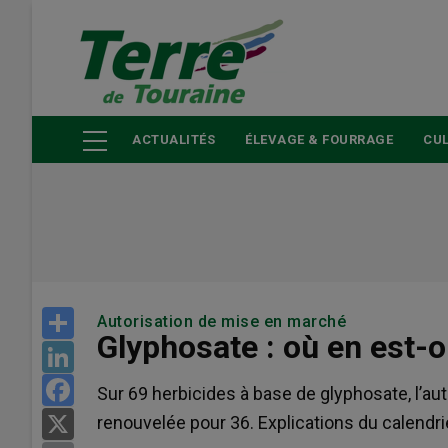
Aller
au
contenu
principal
ACTUALITÉS
ÉLEVAGE & FOURRAGE
CUL
Share
Autorisation de mise en marché
Glyphosate : où en est-o
LinkedIn
Facebook
Sur 69 herbicides à base de glyphosate, l’a
renouvelée pour 36. Explications du calendri
X