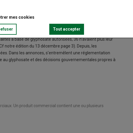
trer mes cookies
refuser
Tout accepter
ités à base de glyphosate autorisées, 36 n’avaient plus leur
f notre édition du 13 décembre page 3). Depuis, les
rifiées. Dans les annonces, s’entremêlent une réglementation
e au glyphosate et des décisions gouvernementales propres à
ciaux. Un produit commercial contient une ou plusieurs