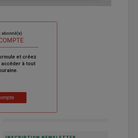
s abonné(e)
 COMPTE
ormule et créez
 accéder à tout
ouraine.
compte
INSCRIPTION NEWSLETTER