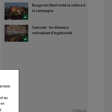
Bouge ton Bled invite la culture à
la campagne
Canicule : les éleveurs
redoublent d'ingéniosité
entiels
nel au
 en
s
Publicité