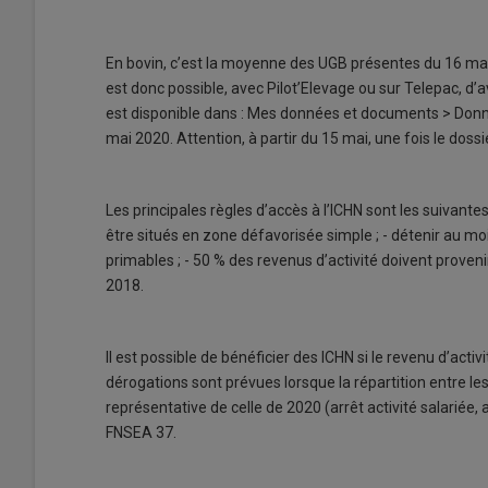
En bovin, c’est la moyenne des UGB présentes du 16 mai 
est donc possible, avec Pilot’Elevage ou sur Telepac, d’av
est disponible dans : Mes données et documents > Donn
mai 2020. Attention, à partir du 15 mai, une fois le dossie
Les principales règles d’accès à l’ICHN sont les suivante
être situés en zone défavorisée simple ; - détenir au m
primables ; - 50 % des revenus d’activité doivent provenir
2018.
Il est possible de bénéficier des ICHN si le revenu d’acti
dérogations sont prévues lorsque la répartition entre les
représentative de celle de 2020 (arrêt activité salariée, a
FNSEA 37.