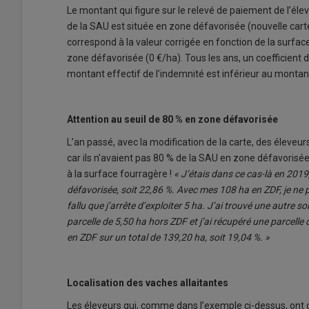
Le montant qui figure sur le relevé de paiement de l’él
de la SAU est située en zone défavorisée (nouvelle carte
correspond à la valeur corrigée en fonction de la surfac
zone défavorisée (0 €/ha). Tous les ans, un coefficient d
montant effectif de l’indemnité est inférieur au montan
Attention au seuil de 80 % en zone défavorisée
L’an passé, avec la modification de la carte, des éleveur
car ils n’avaient pas 80 % de la SAU en zone défavorisée
à la surface fourragère !
« J’étais dans ce cas-là en 2019
défavorisée, soit 22,86 %. Avec mes 108 ha en ZDF, je ne p
fallu que j’arrête d’exploiter 5 ha. J’ai trouvé une autre so
parcelle de 5,50 ha hors ZDF et j’ai récupéré une parcell
en ZDF sur un total de 139,20 ha, soit 19,04 %. »
Localisation des vaches allaitantes
Les éleveurs qui, comme dans l’exemple ci-dessus, ont d