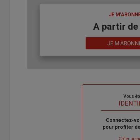
TITRE
JE M'ABONN
Body
A partir de
Lien
JE M'ABONN
Sous-
Vous êt
titre
TITRE
IDENTI
Body
Connectez-vo
pour profiter 
Lien
Créer un 