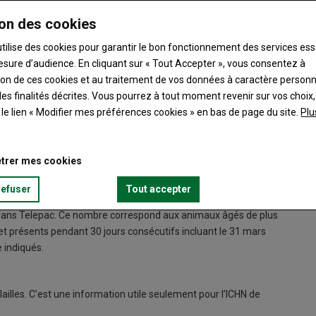
on des cookies
utilise des cookies pour garantir le bon fonctionnement des services ess
esure d’audience. En cliquant sur « Tout Accepter », vous consentez à
ation de ces cookies et au traitement de vos données à caractère person
es finalités décrites. Vous pourrez à tout moment revenir sur vos choix,
t le lien « Modifier mes préférences cookies » en bas de page du site.
Plu
 (voir tableau) font que pour 0,1 UGB/ha en plus ou en moins,
 € pour 75 ha. Il est donc rarement intéressant de rajouter des
e du seuil d’éligibilité de 1 UGB/ha. C’est l’inverse lorsque
trer mes cookies
clusion) et qu’il est alors opportun de le réduire.
refuser
Tout accepter
ts dans Telepac. Ce nombre correspond aux animaux âgés de plus
 et présents pendant 30 jours consécutifs incluant le 31 mars
e indiqués.
volailles. C’est une information utile seulement pour l’ICHN de