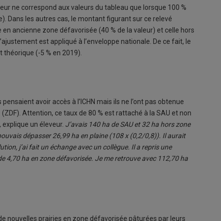
eveur ne correspond aux valeurs du tableau que lorsque 100 %
). Dans les autres cas, le montant figurant sur ce relevé
e en ancienne zone défavorisée (40 % de la valeur) et celle hors
’ajustement est appliqué à l’enveloppe nationale. De ce fait, le
t théorique (-5 % en 2019).
s pensaient avoir accès à l’ICHN mais ils ne l’ont pas obtenue
 (ZDF). Attention, ce taux de 80 % est rattaché à la SAU et non
,
explique un éleveur.
J’avais 140 ha de SAU et 32 ha hors zone
ouvais dépasser 26,99 ha en plaine (108 x (0,2/0,8)). Il aurait
lution, j’ai fait un échange avec un collègue. Il a repris une
e de 4,70 ha en zone défavorisée. Je me retrouve avec 112,70 ha
e nouvelles prairies en zone défavorisée pâturées par leurs