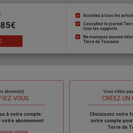
E
Accédez à tous les articl
Liste
 85€
à
Consultez le journal Ter
tous les supports
puce
Ne manquez aucune inform
E
Terre de Touraine
es abonné(e)
Sous-
Vous n'êtes pa
titre
FIEZ-VOUS
TITRE
CRÉEZ UN
us à votre compte
Body
Choisissez votre f
de votre abonnement
votre compte pour
Terre de T
nouveau compte