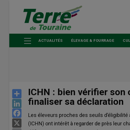
Aller
au
contenu
principal
ACTUALITÉS
ÉLEVAGE & FOURRAGE
CUL
ICHN : bien vérifier so
Share
finaliser sa déclaration
LinkedIn
Facebook
Les éleveurs proches des seuils d’éligibilit
X
(ICHN) ont intérêt à regarder de près leur c