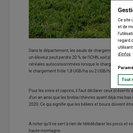
Gesti
Ce site 
et de m
l’utilis
regard d
utilisan
Dans le département, les seuils de chargement de l’ICHN
d'infos
un éleveur peut perdre 20 % de l’ICHN, soit plus de 1 600
céréales autoconsommées lorsque le chargement est proch
Paramé
le chargement frôle 1,8 UGB/ha ou 2 UGB/ha (le seuil d’ex
Tout 
Pour les ovins et caprins, il faut déclarer ceux présen
d’un an ainsi que les brebis/chèvres ayant déjà mis bas
2020. Ce qui signifie que les béliers et boucs doivent êtr
A noter qu’il ne sert à rien de télédéclarer les porcs et 
haute montagne.