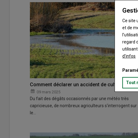
Gesti
Ce site 
et de m
l’utilis
regard d
utilisan
d'infos
Paramé
Tout 
Comment déclarer un accident de culture ?
09 mars 2025
Du fait des dégâts occasionnés par une météo très
capricieuse, de nombreux agriculteurs s'interrogent sur
le…