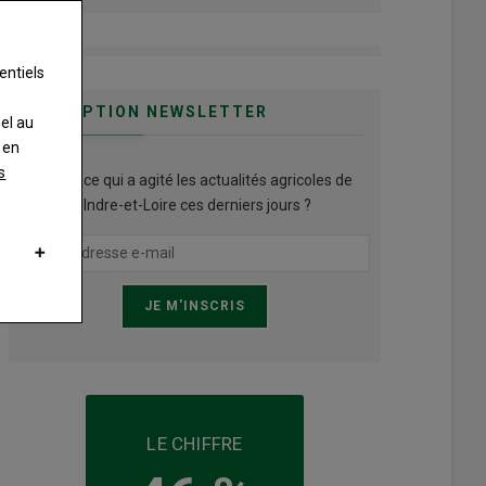
entiels
INSCRIPTION NEWSLETTER
nel au
 en
s
Qu’est ce qui a agité les actualités agricoles de
l'Indre-et-Loire ces derniers jours ?
LE CHIFFRE