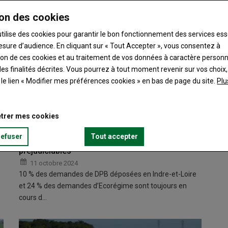
on des cookies
utilise des cookies pour garantir le bon fonctionnement des services ess
esure d’audience. En cliquant sur « Tout Accepter », vous consentez à
ation de ces cookies et au traitement de vos données à caractère person
es finalités décrites. Vous pourrez à tout moment revenir sur vos choix,
t le lien « Modifier mes préférences cookies » en bas de page du site.
Plu
trer mes cookies
refuser
Tout accepter
Paiement des avances Pac 2024 : des retards
préjudiciables
11 octobre 2024
10 % des demandes de DPB déposées en Indre-et-Loire
et 24 % des demandes d’Ecorégime sont toujours en
cours d…