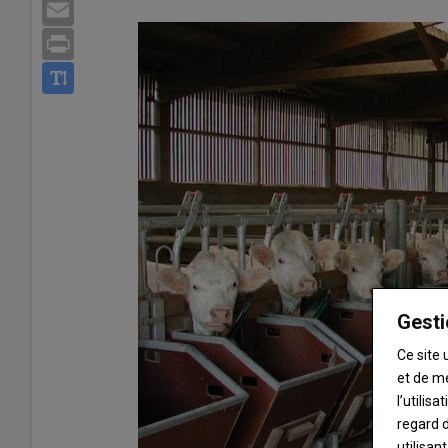
Email
Print
Gesti
Ce site 
et de m
l’utilis
regard d
utilisan