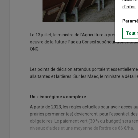
d'infos
Paramé
Tout 
Le 13 juillet, le ministre de l’Agriculture a présenté les
oeuvre de la future Pac au Conseil supérieur d’orientati
ONG.
Les points de décision attendus portaient essentielleme
allaitantes et laitières. Sur les Maec, le ministre a détaill
Un « écorégime » complexe
A partir de 2023, les règles actuelles pour avoir accès au
prairies permanentes) deviendront, pour l’essentiel, 
obligatoires. Le paiement vert (30 % du budget) sera re
niveaux d’aides et une moyenne de l’ordre de 66 €/ha.