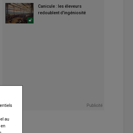
Canicule : les éleveurs
redoublent d'ingéniosité
Publicité
entiels
nel au
 en
s