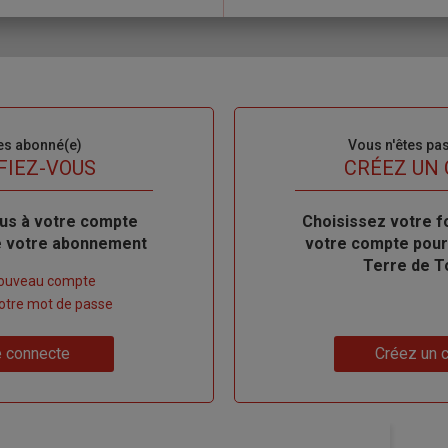
es abonné(e)
Sous-
Vous n'êtes pa
titre
FIEZ-VOUS
TITRE
CRÉEZ UN
us à votre compte
Body
Choisissez votre f
de votre abonnement
votre compte pour
Terre de T
nouveau compte
 votre mot de passe
Lien
 connecte
Créez un 