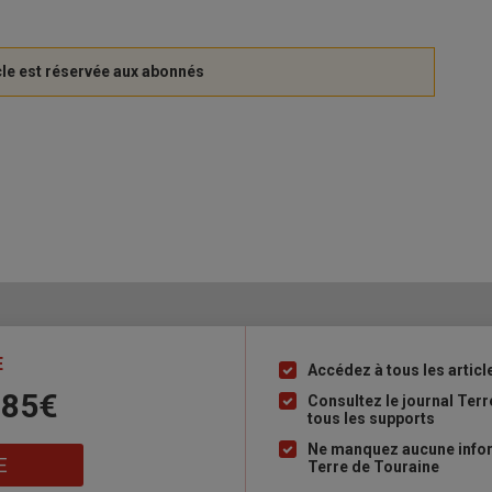
E
Accédez à tous les articl
Liste
 85€
à
Consultez le journal Ter
tous les supports
puce
Ne manquez aucune inform
E
Terre de Touraine