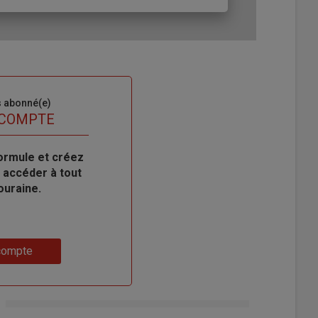
s abonné(e)
 COMPTE
ormule et créez
 accéder à tout
ouraine.
compte