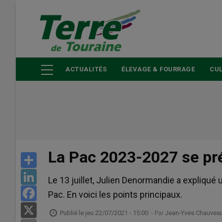
Aller
au
contenu
principal
ACTUALITÉS
ÉLEVAGE & FOURRAGE
CUL
La Pac 2023-2027 se pr
Share
LinkedIn
Le 13 juillet, Julien Denormandie a expliqué
Facebook
Pac. En voici les points principaux.
X
Publié le
jeu 22/07/2021 - 15:00
- Par
Jean-Yves Chauvea