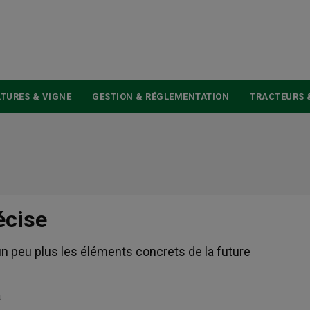
USER
ACCOUNT
MENU
TURES & VIGNE
GESTION & RÉGLEMENTATION
TRACTEURS 
écise
 un peu plus les éléments concrets de la future
u