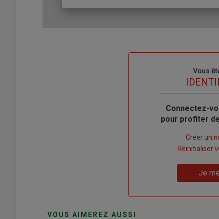
Sous-
Vous êt
titre
TITRE
IDENTI
Body
Connectez-vo
pour profiter 
Lien
Créer un 
"Créer
Lien
Réinitialiser
un
"Réinitialiser
Lien
nouveau
votre
Je me
"Je
compte"
mot
me
de
connecte"
passe"
VOUS AIMEREZ AUSSI