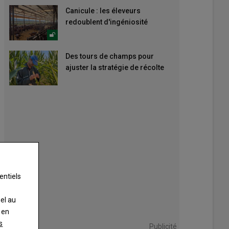
Canicule : les éleveurs
redoublent d'ingéniosité
Des tours de champs pour
ajuster la stratégie de récolte
entiels
nel au
 en
s
Publicité