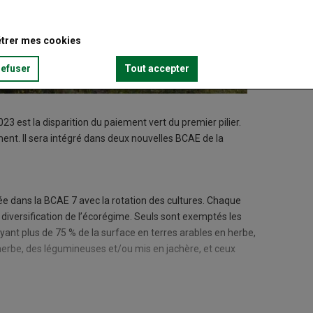
trer mes cookies
refuser
Tout accepter
3 est la disparition du paiement vert du premier pilier.
ent. Il sera intégré dans deux nouvelles BCAE de la
grée dans la BCAE 7 avec la rotation des cultures. Chaque
de diversification de l’écorégime. Seuls sont exemptés les
ayant plus de 75 % de la surface en terres arables en herbe,
herbe, des légumineuses et/ou mis en jachère, et ceux