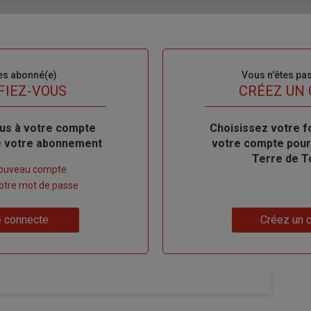
es abonné(e)
Sous-
Vous n'êtes pa
titre
FIEZ-VOUS
TITRE
CRÉEZ UN
us à votre compte
Body
Choisissez votre f
de votre abonnement
votre compte pour
Terre de T
nouveau compte
 votre mot de passe
Lien
 connecte
Créez un 