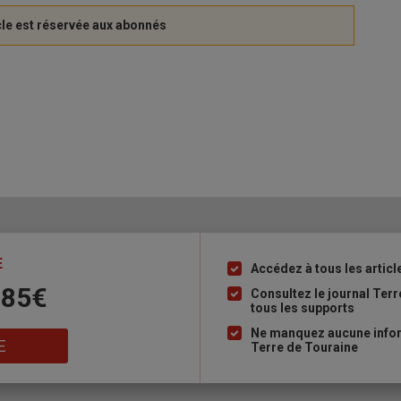
E
Accédez à tous les articl
Liste
 85€
à
Consultez le journal Ter
tous les supports
puce
Ne manquez aucune inform
E
Terre de Touraine