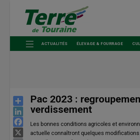
Aller
au
contenu
principal
ACTUALITÉS
ÉLEVAGE & FOURRAGE
CUL
Pac 2023 : regroupement 
Share
verdissement
LinkedIn
Facebook
Les bonnes conditions agricoles et environn
X
actuelle connaîtront quelques modifications 