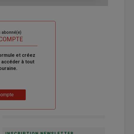
s abonné(e)
 COMPTE
ormule et créez
 accéder à tout
ouraine.
compte
INSCRIPTION NEWSLETTER