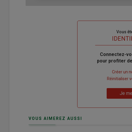
Sous-
Vous êt
titre
TITRE
IDENTI
Body
Connectez-vo
pour profiter 
Lien
Créer un 
"Créer
Lien
Réinitialiser
un
"Réinitialiser
Lien
nouveau
votre
Je me
"Je
compte"
mot
me
de
connecte"
passe"
VOUS AIMEREZ AUSSI