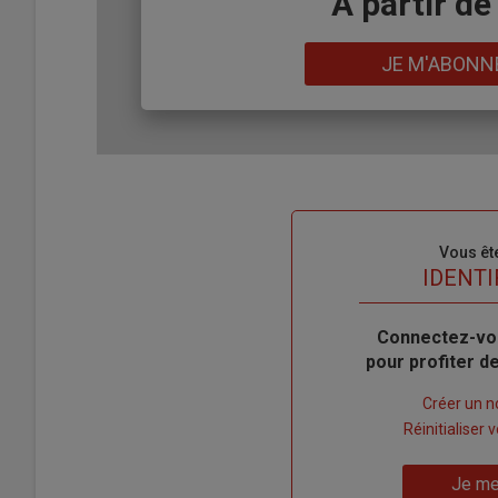
Body
A partir de
Lien
JE M'ABONN
Sous-
Vous êt
titre
TITRE
IDENTI
Body
Connectez-vo
pour profiter 
Lien
Créer un 
"Créer
Lien
Réinitialiser
un
"Réinitialiser
Lien
nouveau
votre
Je me