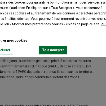
utilise des cookies pour garantir le bon fonctionnement des services ess
esure d’audience. En cliquant sur « Tout Accepter », vous consentez à
ation de ces cookies et au traitement de vos données à caractère person
es finalités décrites. Vous pourrez à tout moment revenir sur vos choix,
t le lien « Modifier mes préférences cookies » en bas de page du site.
Plu
trer mes cookies
refuser
Tout accepter
aires fortes, les perspectives de prolongements ou
il régional, autorité de gestion, a priorisé certaines mesures.
o environnemental et climatique (PAEC), déposé et retenu lors
 dénombre 4 PAEC déposés et retenus, ils sont sur les territoires
enne et de l’Indre et des communes sortant des zones
, c’est possible à condition d’être intégré à un PAEC retenu