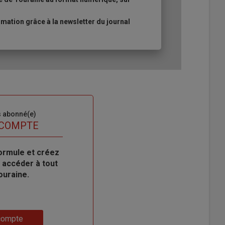
ation grâce à la newsletter du journal
s abonné(e)
 COMPTE
ormule et créez
 accéder à tout
ouraine.
compte