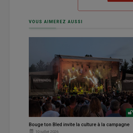
"Je
compte"
mot
me
de
connecte"
passe"
VOUS AIMEREZ AUSSI
Bouge ton Bled invite la culture à la campagne
10 juillet 2026