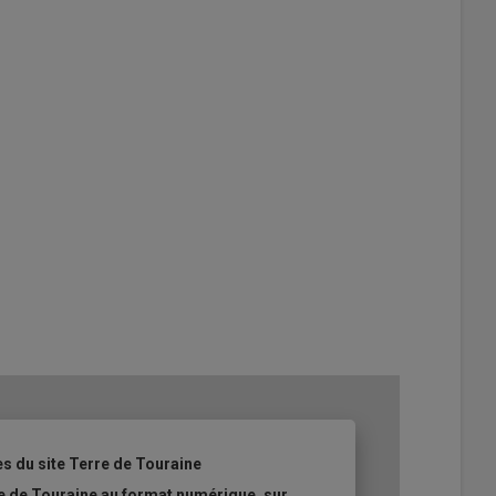
es du site Terre de Touraine
re de Touraine au format numérique, sur