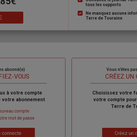
 85€
tous les supports
puce
Ne manquez aucune inform
E
Terre de Touraine
es abonné(e)
Sous-
Vous n'êtes pa
titre
FIEZ-VOUS
TITRE
CRÉEZ UN
us à votre compte
Body
Choisissez votre f
de votre abonnement
votre compte pour
Terre de T
nouveau compte
 votre mot de passe
Lien
 connecte
Créez un 