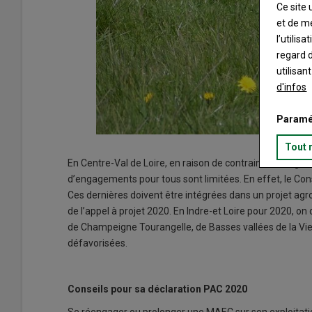
Ce site 
et de m
l’utilis
regard d
utilisan
d'infos
Paramé
Tout 
En Centre-Val de Loire, en raison de contraintes budgét
d’engagements pour tous sont limitées. En effet, le Conse
Ces dernières doivent être intégrées dans un projet agr
de l’appel à projet 2020. En Indre-et Loire pour 2020, on
de Champeigne Tourangelle, de Basses vallées de la Vi
défavorisées.
Conseils pour sa déclaration PAC 2020
Se réengager ou prolonger une MAEC sur son exploitation