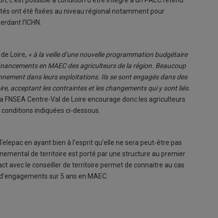
rités ont été fixées au niveau régional notamment pour
erdant l’ICHN.
 de Loire,
« à la veille d’une nouvelle programmation budgétaire
e financements en MAEC des agriculteurs de la région. Beaucoup
ronnement dans leurs exploitations. Ils se sont engagés dans des
e, acceptant les contraintes et les changements qui y sont liés.
La FNSEA Centre-Val de Loire encourage donc les agriculteurs
 conditions indiquées ci-dessous.
lepac en ayant bien à l’esprit qu’elle ne sera peut-être pas
nemental de territoire est porté par une structure au premier
t avec le conseiller de territoire permet de connaitre au cas
u d’engagements sur 5 ans en MAEC.