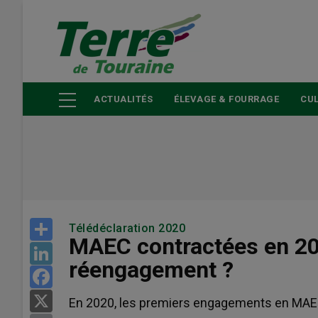
Aller
au
contenu
principal
ACTUALITÉS
ÉLEVAGE & FOURRAGE
CUL
Share
Télédéclaration 2020
MAEC contractées en 20
LinkedIn
réengagement ?
Facebook
X
En 2020, les premiers engagements en MAEC 