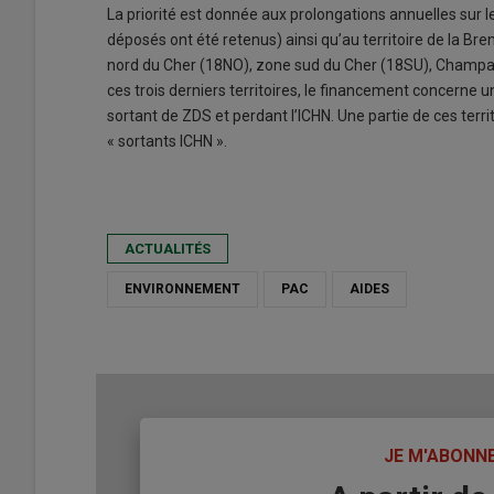
La priorité est donnée aux prolongations annuelles sur l
déposés ont été retenus) ainsi qu’au territoire de la Br
nord du Cher (18NO), zone sud du Cher (18SU), Champag
ces trois derniers territoires, le financement concerne
sortant de ZDS et perdant l’ICHN. Une partie de ces territ
« sortants ICHN ».
ACTUALITÉS
ENVIRONNEMENT
PAC
AIDES
TITRE
JE M'ABONN