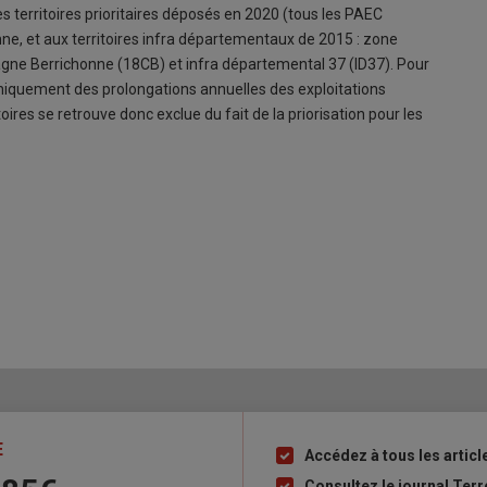
es territoires prioritaires déposés en 2020 (tous les PAEC
enne, et aux territoires infra départementaux de 2015 : zone
ne Berrichonne (18CB) et infra départemental 37 (ID37). Pour
 uniquement des prolongations annuelles des exploitations
oires se retrouve donc exclue du fait de la priorisation pour les
E
Accédez à tous les articl
Liste
à
Consultez le journal Ter