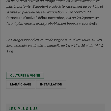
en place de la serre et du forage furent les investissements les
plus importants. S’ajoutent à cela le terrassement du parking et
la mise en place du réseau d’irrigation. »
Elle prévoit une
fermeture d’activité début novembre,
« là où les légumes se
feront plus rares et le sol probablement boueux »
, sourit-elle.
Le Potager jocondien, route de Veigné à Joué-lès-Tours. Ouvert
les mercredis, vendredis et samedis de 9 h à 12 h 30 et de 14 h à
19 h
.
CULTURES & VIGNE
MARAÎCHAGE
INSTALLATION
LES PLUS LUS