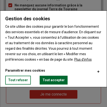
Ne manquez aucune information grâce à la
newsletter du journal Terre de Touraine
Gestion des cookies
Ce site utilise des cookies pour garantir le bon fonctionnement
des services essentiels et de mesure d’audience. En cliquant sur
« Tout Accepter », vous consentez à l’utilisation de ces cookies
et au traitement de vos données à caractère personnel au
Sous-
Vous êtes abonné(e)
titre
regard des finalités décrites. Vous pourrez à tout moment
TITRE
IDENTIFIEZ-VOUS
revenir sur vos choix, en utilisant le lien « Modifier mes
préférences cookies » en bas de page du site.
Plus d'infos
Body
Connectez-vous à votre compte pour profiter
de votre abonnement
Paramétrer mes cookies
Lien
Créer un nouveau compte
Tout refuser
Tout accepter
"Créer
Lien
Réinitialiser votre mot de passe
un
"Réinitialiser
Lien
nouveau
votre
Je me connecte
"Je
compte"
mot
me
de