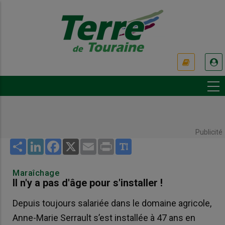
Aller
au
contenu
principal
USER
ACCOUNT
MENU
Publicité
Share
LinkedIn
Facebook
X
Email
Print
Maraîchage
Il n'y a pas d'âge pour s'installer !
Depuis toujours salariée dans le domaine agricole,
Anne-Marie Serrault s’est installée à 47 ans en