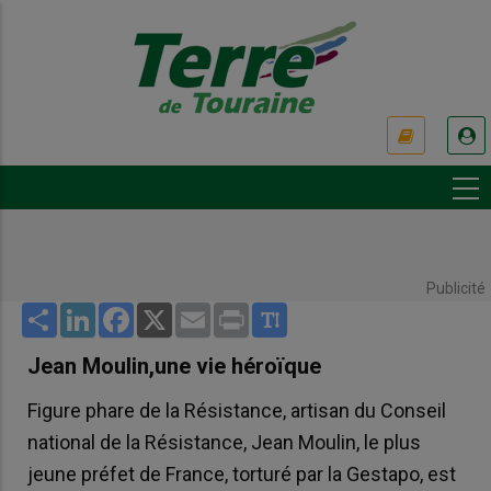
Aller
au
contenu
principal
USER
ACCOUNT
MENU
Publicité
Share
LinkedIn
Facebook
X
Email
Print
Jean Moulin,une vie héroïque
Figure phare de la Résistance, artisan du Conseil
national de la Résistance, Jean Moulin, le plus
jeune préfet de France, torturé par la Gestapo, est