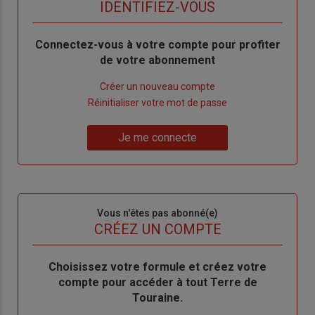
titre
TITRE
IDENTIFIEZ-VOUS
Body
Connectez-vous à votre compte pour profiter
de votre abonnement
Lien
Créer un nouveau compte
"Créer
Lien
Réinitialiser votre mot de passe
un
"Réinitialiser
Lien
nouveau
votre
Je me connecte
"Je
compte"
mot
me
de
connecte"
passe"
Sous-
Vous n'êtes pas abonné(e)
titre
TITRE
CRÉEZ UN COMPTE
Body
Choisissez votre formule et créez votre
compte pour accéder à tout Terre de
Touraine.