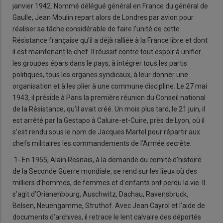
janvier 1942. Nommé délégué général en France du général de
Gaulle, Jean Moulin repart alors de Londres par avion pour
réaliser sa tâche considérable de faire l’unité de cette
Résistance française qu’il a déjà ralliée à la France libre et dont
il est maintenant le chef. Il réussit contre tout espoir à unifier
les groupes épars dans le pays, à intégrer tous les partis
politiques, tous les organes syndicaux, à leur donner une
organisation et à les plier à une commune discipline. Le 27 mai
1943, il préside à Paris la première réunion du Conseil national
de la Résistance, qu’il avait créé. Un mois plus tard, le 21 juin, il
est arrêté par la Gestapo à Caluire-et-Cuire, près de Lyon, où il
s’est rendu sous le nom de Jacques Martel pour répartir aux
chefs militaires les commandements de l’Armée secrète.
1- En 1955, Alain Resnais, à la demande du comité d’histoire
de la Seconde Guerre mondiale, se rend sur les lieux où des
milliers d’hommes, de femmes et d’enfants ont perdu la vie. Il
s’agit d’Orianenbourg, Auschwitz, Dachau, Ravensbruck,
Belsen, Neuengamme, Struthof. Avec Jean Cayrol et l’aide de
documents d’archives, il retrace le lent calvaire des déportés