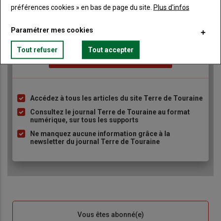
préférences cookies » en bas de page du site.
Plus d'infos
TITRE
JE M'ABONNE
Body
A partir de 85€
Paramétrer mes cookies
Tout refuser
Tout accepter
Lien
JE M'ABONNE
Accédez à tous les articles du site Terre de Touraine
Liste
à
Consultez le journal Terre de Touraine au format
numérique, sur tous les supports
puce
Ne manquez aucune information grâce à la
newsletter du journal Terre de Touraine
Sous-
Vous êtes abonné(e)