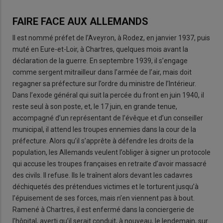
FAIRE FACE AUX ALLEMANDS
Il est nommé préfet de l’Aveyron, à Rodez, en janvier 1937, puis
muté en Eure-et-Loir, à Chartres, quelques mois avant la
déclaration de la guerre. En septembre 1939, il s’engage
comme sergent mitrailleur dans l’armée de l’air, mais doit
regagner sa préfecture sur l’ordre du ministre de l’Intérieur.
Dans l’exode général qui suit la percée du front en juin 1940, il
reste seul à son poste, et, le 17 juin, en grande tenue,
accompagné d’un représentant de l’évêque et d’un conseiller
municipal, il attend les troupes ennemies dans la cour de la
préfecture. Alors qu’il s’apprête à défendre les droits de la
population, les Allemands veulent l’obliger à signer un protocole
qui accuse les troupes françaises en retraite d’avoir massacré
des civils. Il refuse. Ils le traînent alors devant les cadavres
déchiquetés des prétendues victimes et le torturent jusqu’à
l’épuisement de ses forces, mais n’en viennent pas à bout.
Ramené à Chartres, il est enfermé dans la conciergerie de
l’hôpital, averti qu’il serait conduit, à nouveau, le lendemain, sur