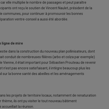
 car elle multiplie le nombre de passages et peut paraître
cipants ont reçu le soutien de Vincent Naulet, président de la
e communes, pour continuer à promouvoir les bonnes
séparation ventre-conseil a aussi été abordée.
n ligne de mire
stie dans la construction du nouveau plan pollinisateurs, dont
rait conduit de nombreuses filières (arbo et colza par exemple)
 de Vienne, il était important pour Sébastien Prouteau de revenir
t n’est pas encore satisfaisant, il intègre beaucoup plus les
vail sur la bonne santé des abeilles et les aménagements
dans les projets de territoire locaux, notamment de renaturation
r thème, ils ont pu visiter le tout nouveau bâtiment
accueillait la réunion.