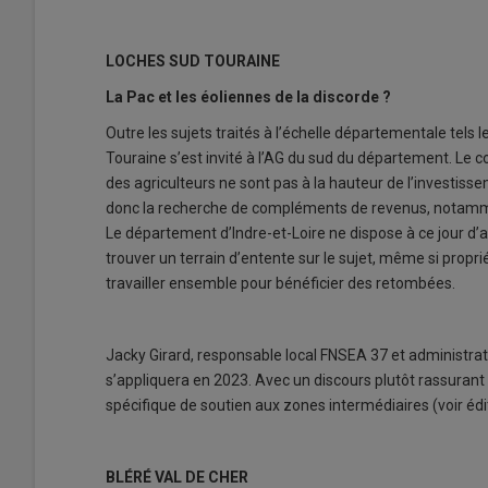
LOCHES SUD TOURAINE
La Pac et les éoliennes de la discorde ?
Outre les sujets traités à l’échelle départementale tels 
Touraine s’est invité à l’AG du sud du département. Le c
des agriculteurs ne sont pas à la hauteur de l’investiss
donc la recherche de compléments de revenus, notamment 
Le département d’Indre-et-Loire ne dispose à ce jour d’au
trouver un terrain d’entente sur le sujet, même si proprié
travailler ensemble pour bénéficier des retombées.
Jacky Girard, responsable local FNSEA 37 et administrate
s’appliquera en 2023. Avec un discours plutôt rassurant s
spécifique de soutien aux zones intermédiaires (voir édi
BLÉRÉ VAL DE CHER