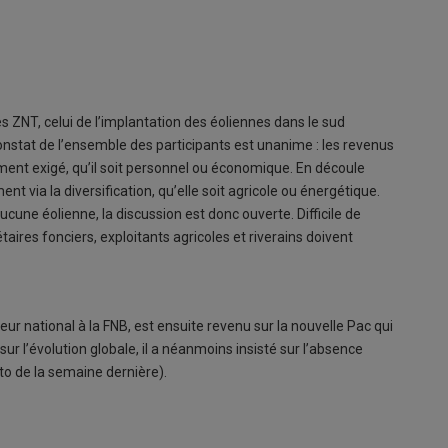
les ZNT, celui de l’implantation des éoliennes dans le sud
onstat de l’ensemble des participants est unanime : les revenus
ement exigé, qu’il soit personnel ou économique. En découle
via la diversification, qu’elle soit agricole ou énergétique.
cune éolienne, la discussion est donc ouverte. Difficile de
taires fonciers, exploitants agricoles et riverains doivent
ur national à la FNB, est ensuite revenu sur la nouvelle Pac qui
ur l’évolution globale, il a néanmoins insisté sur l’absence
to de la semaine dernière).