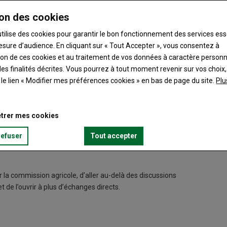
on des cookies
utilise des cookies pour garantir le bon fonctionnement des services ess
esure d’audience. En cliquant sur « Tout Accepter », vous consentez à
ation de ces cookies et au traitement de vos données à caractère person
es finalités décrites. Vous pourrez à tout moment revenir sur vos choix,
t le lien « Modifier mes préférences cookies » en bas de page du site.
Plu
ents FNSEA 37 ont rencontré Eric Loizon. Ils ont tenu à consacrer
trer mes cookies
dent de la communauté de communes, pour apprendre à se
yndicat. Les échanges se sont poursuivis sur la difficulté de
refuser
Tout accepter
ux riverains et élus municipaux et communautaires.
er la commission agricole, d’aller au-delà des discussions
t de l’ouvrir à plus d’échanges directs.