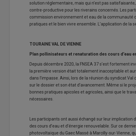
solution réglementaire, mais qui n’est pas satisfaisante,
contre-productive pour les riverains concernés. Les parti
commission environnement et eau de la communauté d
pratiques et le bien vivre ensemble. L’application de la 
TOURAINE VAL DE VIENNE
Plan pollinisateurs et renaturation des cours d’eau e
Depuis décembre 2020, la FNSEA 37 s’est fortement inve
la première version était totalement inacceptable et au
dans l’impasse. Ainsi, lors de la réunion du syndicat Val
sur le dossier et son état d’avancement. Même si le proje
bonnes pratiques apicoles et agricoles, ainsi que le tra
nécessaires.
Les participants ont aussi échangé sur leur implication 
des cours d’eau et d’énergie renouvelable. Sur ce dernie
photovoltaïque du Gaec Massé à Marcilly-sur-Vienne, qui 