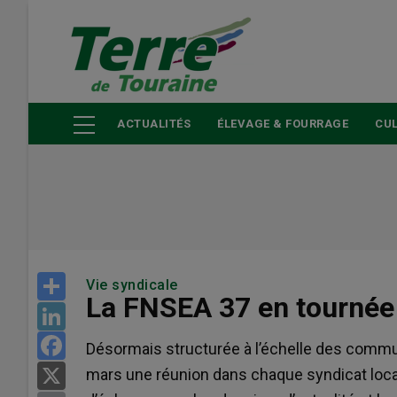
Aller
au
contenu
principal
ACTUALITÉS
ÉLEVAGE & FOURRAGE
CUL
Share
Vie syndicale
La FNSEA 37 en tournée 
LinkedIn
Facebook
Désormais structurée à l’échelle des com
mars une réunion dans chaque syndicat local.
X