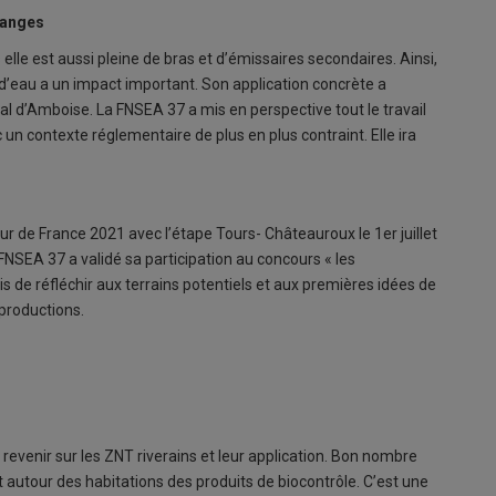
hanges
 elle est aussi pleine de bras et d’émissaires secondaires. Ainsi,
nt d’eau a un impact important. Son application concrète a
al d’Amboise. La FNSEA 37 a mis en perspective tout le travail
 un contexte réglementaire de plus en plus contraint. Elle ira
our de France 2021 avec l’étape Tours- Châteauroux le 1er juillet
a FNSEA 37 a validé sa participation au concours « les
is de réfléchir aux terrains potentiels et aux premières idées de
 productions.
 revenir sur les ZNT riverains et leur application. Bon nombre
t autour des habitations des produits de biocontrôle. C’est une