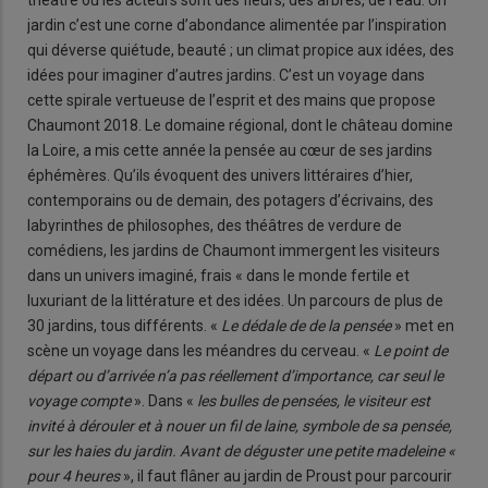
théâtre où les acteurs sont des fleurs, des arbres, de l’eau. Un
jardin c’est une corne d’abondance alimentée par l’inspiration
qui déverse quiétude, beauté ; un climat propice aux idées, des
idées pour imaginer d’autres jardins. C’est un voyage dans
cette spirale vertueuse de l’esprit et des mains que propose
Chaumont 2018. Le domaine régional, dont le château domine
la Loire, a mis cette année la pensée au cœur de ses jardins
éphémères. Qu’ils évoquent des univers littéraires d’hier,
contemporains ou de demain, des potagers d’écrivains, des
labyrinthes de philosophes, des théâtres de verdure de
comédiens, les jardins de Chaumont immergent les visiteurs
dans un univers imaginé, frais « dans le monde fertile et
luxuriant de la littérature et des idées. Un parcours de plus de
30 jardins, tous différents. «
Le dédale de de la pensée
» met en
scène un voyage dans les méandres du cerveau. «
Le point de
départ ou d’arrivée n’a pas réellement d’importance, car seul le
voyage compte
». Dans «
les bulles de pensées, le visiteur est
invité à dérouler et à nouer un fil de laine, symbole de sa pensée,
sur les haies du jardin. Avant de déguster une petite madeleine «
pour 4 heures
», il faut flâner au jardin de Proust pour parcourir