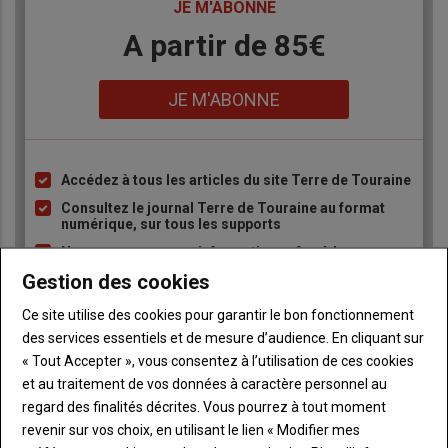
TITRE
JE M'ABONNE
Body
A partir de 85€
Lien
JE M'ABONNE
Accédez à tous les articles du site Terre de Touraine
Liste
à
Consultez le journal Terre de Touraine au format
numérique, sur tous les supports
puce
Ne manquez aucune information grâce à la
newsletter du journal Terre de Touraine
Gestion des cookies
Ce site utilise des cookies pour garantir le bon fonctionnement
des services essentiels et de mesure d’audience. En cliquant sur
« Tout Accepter », vous consentez à l’utilisation de ces cookies
et au traitement de vos données à caractère personnel au
regard des finalités décrites. Vous pourrez à tout moment
Sous-
Vous êtes abonné(e)
revenir sur vos choix, en utilisant le lien « Modifier mes
titre
TITRE
IDENTIFIEZ-VOUS