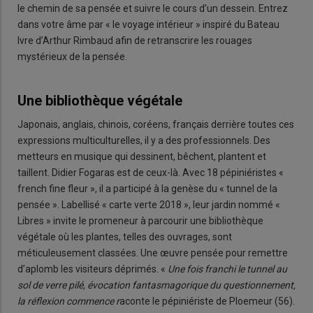
le chemin de sa pensée et suivre le cours d’un dessein. Entrez
dans votre âme par « le voyage intérieur » inspiré du Bateau
Ivre d’Arthur Rimbaud afin de retranscrire les rouages
mystérieux de la pensée.
Une bibliothèque végétale
Japonais, anglais, chinois, coréens, français derrière toutes ces
expressions multiculturelles, il y a des professionnels. Des
metteurs en musique qui dessinent, bêchent, plantent et
taillent. Didier Fogaras est de ceux-là. Avec 18 pépiniéristes «
french fine fleur », il a participé à la genèse du « tunnel de la
pensée ». Labellisé « carte verte 2018 », leur jardin nommé «
Libres » invite le promeneur à parcourir une bibliothèque
végétale où les plantes, telles des ouvrages, sont
méticuleusement classées. Une œuvre pensée pour remettre
d’aplomb les visiteurs déprimés. «
Une fois franchi le tunnel au
sol de verre pilé, évocation fantasmagorique du questionnement,
la réflexion commence r
aconte le pépiniériste de Ploemeur (56).