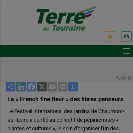
Aller
au
contenu
principal
USER
ACCOUNT
MENU
Publicité
Share
LinkedIn
Facebook
X
Email
Print
La « French fine fleur » des libres penseurs
Le Festival international des jardins de Chaumont-
sur-Loire a confié au collectif de pépiniéristes «
plantes et cultures », le soin d’organiser l’un des