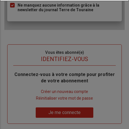
Ne manquez aucune information grâce à la
newsletter du journal Terre de Touraine
Sous-
Vous êtes abonné(e)
titre
TITRE
IDENTIFIEZ-VOUS
Body
Connectez-vous à votre compte pour profiter
de votre abonnement
Lien
Créer un nouveau compte
"Créer
Lien
Réinitialiser votre mot de passe
un
"Réinitialiser
Lien
nouveau
votre
Je me connecte
"Je
compte"
mot
me
de