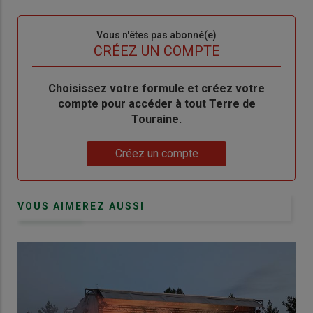
connecte"
passe"
Sous-
Vous n'êtes pas abonné(e)
titre
TITRE
CRÉEZ UN COMPTE
Body
Choisissez votre formule et créez votre
compte pour accéder à tout Terre de
Touraine.
Lien
Créez un compte
VOUS AIMEREZ AUSSI