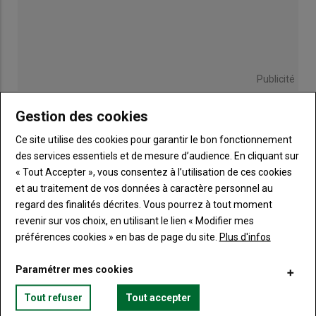
Publicité
Gestion des cookies
Ce site utilise des cookies pour garantir le bon fonctionnement
TITRE
JE M'ABONNE
des services essentiels et de mesure d’audience. En cliquant sur
« Tout Accepter », vous consentez à l’utilisation de ces cookies
Body
A partir de 85€
et au traitement de vos données à caractère personnel au
regard des finalités décrites. Vous pourrez à tout moment
Lien
JE M'ABONNE
revenir sur vos choix, en utilisant le lien « Modifier mes
préférences cookies » en bas de page du site.
Plus d'infos
Paramétrer mes cookies
Accédez à tous les articles du site Terre de Touraine
Liste
à
Tout refuser
Tout accepter
Consultez le journal Terre de Touraine au format
numérique, sur tous les supports
puce