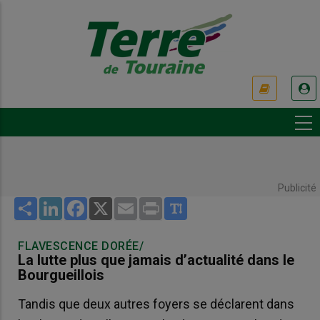
Aller
au
contenu
principal
USER
ACCOUNT
MENU
Publicité
Share
LinkedIn
Facebook
X
Email
Print
FLAVESCENCE DORÉE/
La lutte plus que jamais d’actualité dans le
Bourgueillois
Tandis que deux autres foyers se déclarent dans