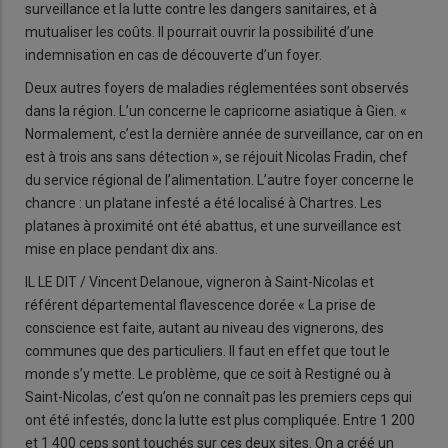
surveillance et la lutte contre les dangers sanitaires, et à
mutualiser les coûts. Il pourrait ouvrir la possibilité d’une
indemnisation en cas de découverte d’un foyer.
Deux autres foyers de maladies réglementées sont observés
dans la région. L’un concerne le capricorne asiatique à Gien. «
Normalement, c’est la dernière année de surveillance, car on en
est à trois ans sans détection », se réjouit Nicolas Fradin, chef
du service régional de l’alimentation. L’autre foyer concerne le
chancre : un platane infesté a été localisé à Chartres. Les
platanes à proximité ont été abattus, et une surveillance est
mise en place pendant dix ans.
IL LE DIT / Vincent Delanoue, vigneron à Saint-Nicolas et
référent départemental flavescence dorée « La prise de
conscience est faite, autant au niveau des vignerons, des
communes que des particuliers. Il faut en effet que tout le
monde s’y mette. Le problème, que ce soit à Restigné ou à
Saint-Nicolas, c’est qu’on ne connaît pas les premiers ceps qui
ont été infestés, donc la lutte est plus compliquée. Entre 1 200
et 1 400 ceps sont touchés sur ces deux sites. On a créé un