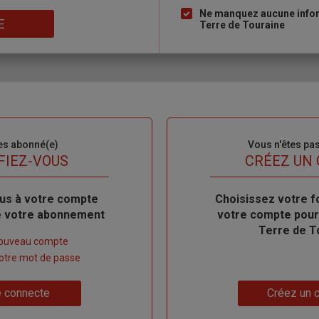
Ne manquez aucune inform
E
Terre de Touraine
es abonné(e)
Sous-
Vous n'êtes pa
titre
FIEZ-VOUS
TITRE
CRÉEZ UN
us à votre compte
Body
Choisissez votre f
de votre abonnement
votre compte pour
Terre de T
nouveau compte
 votre mot de passe
Lien
 connecte
Créez un 