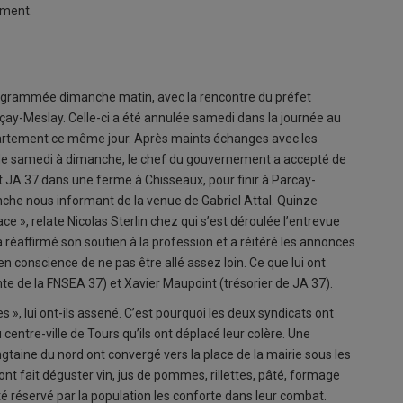
ement.
programmée dimanche matin, avec la rencontre du préfet
çay-Meslay. Celle-ci a été annulée samedi dans la journée au
épartement ce même jour. Après maints échanges avec les
it de samedi à dimanche, le chef du gouvernement a accepté de
t JA 37 dans une ferme à Chisseaux, pour finir à Parcay-
nche nous informant de la venue de Gabriel Attal. Quinze
ace », relate Nicolas Sterlin chez qui s’est déroulée l’entrevue
 réaffirmé son soutien à la profession et a réitéré les annonces
ien conscience de ne pas être allé assez loin. Ce que lui ont
nte de la FNSEA 37) et Xavier Maupoint (trésorier de JA 37).
», lui ont-ils assené. C’est pourquoi les deux syndicats ont
 centre-ville de Tours qu’ils ont déplacé leur colère. Une
gtaine du nord ont convergé vers la place de la mairie sous les
nt fait déguster vin, jus de pommes, rillettes, pâté, formage
été réservé par la population les conforte dans leur combat.