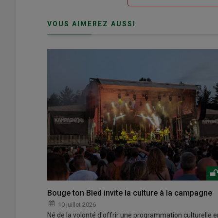
me
de
connecte"
passe"
VOUS AIMEREZ AUSSI
Bouge ton Bled invite la culture à la campagne
10 juillet 2026
Né de la volonté d'offrir une programmation culturelle e