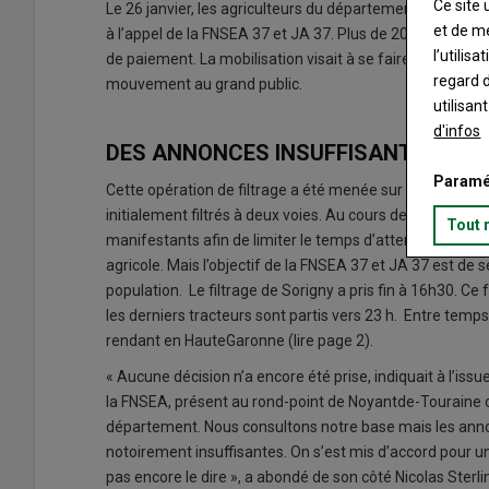
Ce site 
Le 26 janvier, les agriculteurs du département se sont 
et de m
à l’appel de la FNSEA 37 et JA 37. Plus de 200 tracteurs
l’utilis
de paiement. La mobilisation visait à se faire entendre. D
regard d
mouvement au grand public.
utilisan
d'infos
DES ANNONCES INSUFFISANTES
Paramé
Cette opération de filtrage a été menée sur une seule jo
initialement filtrés à deux voies. Au cours de la journée,
Tout 
manifestants afin de limiter le temps d’attente, bien qu
agricole. Mais l’objectif de la FNSEA 37 et JA 37 est de
population. Le filtrage de Sorigny a pris fin à 16h30. Ce
les derniers tracteurs sont partis vers 23 h. Entre temps
rendant en HauteGaronne (lire page 2).
« Aucune décision n’a encore été prise, indiquait à l’is
la FNSEA, présent au rond-point de Noyantde-Touraine 
département. Nous consultons notre base mais les annon
notoirement insuffisantes. On s’est mis d’accord pour u
pas encore le dire », a abondé de son côté Nicolas Sterl