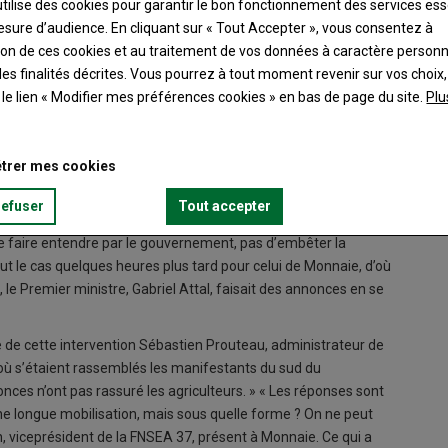
utilise des cookies pour garantir le bon fonctionnement des services ess
retrouvés aux péages de Monnaie et Sorigny de l’autoroute A10,
esure d’audience. En cliquant sur « Tout Accepter », vous consentez à
 et 300 agriculteurs ont entravé la bonne marche des barrières
ation de ces cookies et au traitement de vos données à caractère person
es tracts ont été distribués pour expliquer les raisons de leur
es finalités décrites. Vous pourrez à tout moment revenir sur vos choix,
t le lien « Modifier mes préférences cookies » en bas de page du site.
Plu
trer mes cookies
urnée afin de limiter la gêne dans le temps. Les péages étaient
 deux voies supplémentaires ont été ouvertes à l’initiative des
refuser
Tout accepter
e les automobilistes se montraient solidaires de la cause
 se faire entendre par le gouvernement, pas d’embêter la
 fut le cas quelques heures plus tard pour celui de Monnaie, d’où
, le Premier ministre, Gabriel Attal, faisait des annonces en se
sue de cette intervention Sébastien Prouteau, administrateur de
où s’étaient rassemblés les manifestants du sud du
ces n’ont pas rassuré les agriculteurs. » « Les réponses sont
ne longue mobilisation, mais sous quelle forme ? On ne peut
in, viceprésident de la FNSEA 37, présent à Monnaie. Ce qui a