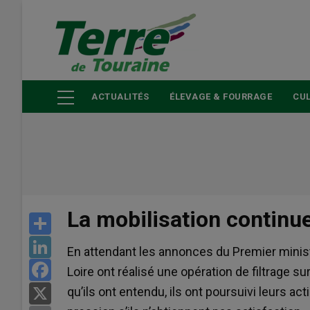
Aller
au
contenu
principal
ACTUALITÉS
ÉLEVAGE & FOURRAGE
CUL
La mobilisation continue
Share
LinkedIn
En attendant les annonces du Premier ministr
Facebook
Loire ont réalisé une opération de filtrage s
qu’ils ont entendu, ils ont poursuivi leurs a
X