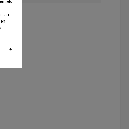
entiels
nel au
 en
s