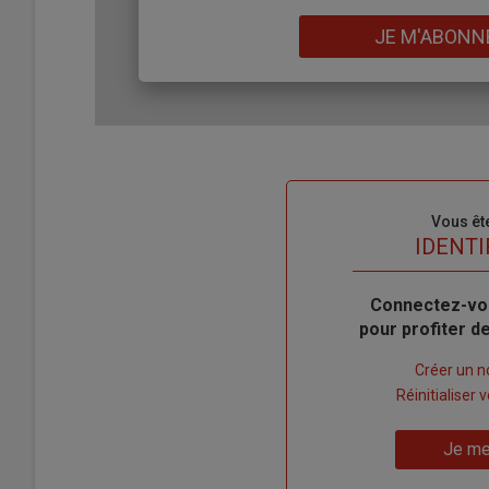
Lien
JE M'ABONN
Sous-
Vous êt
titre
TITRE
IDENTI
Body
Connectez-vo
pour profiter 
Lien
Créer un 
"Créer
Lien
Réinitialiser
un
"Réinitialiser
Lien
nouveau
votre
Je me
"Je
compte"
mot