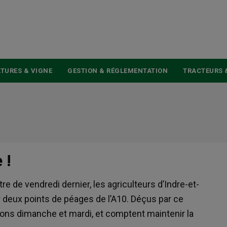
USER
ACCOUNT
MENU
TURES & VIGNE
GESTION & RÉGLEMENTATION
TRACTEURS 
 !
e de vendredi dernier, les agriculteurs d’Indre-et-
ur deux points de péages de l’A10. Déçus par ce
ctions dimanche et mardi, et comptent maintenir la