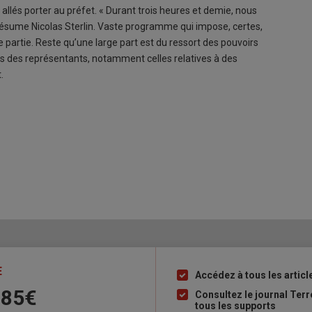
lés porter au préfet. « Durant trois heures et demie, nous
ésume Nicolas Sterlin. Vaste programme qui impose, certes,
 partie. Reste qu’une large part est du ressort des pouvoirs
nces des représentants, notamment celles relatives à des
.
E
Accédez à tous les articl
Liste
 85€
à
Consultez le journal Ter
tous les supports
puce