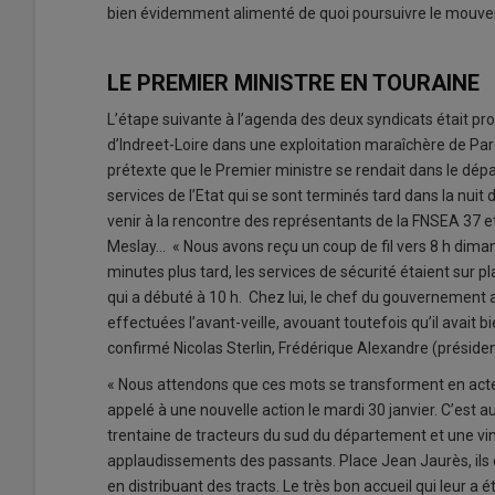
bien évidemment alimenté de quoi poursuivre le mouv
LE PREMIER MINISTRE EN TOURAINE
L’étape suivante à l’agenda des deux syndicats était 
d’Indreet-Loire dans une exploitation maraîchère de Par
prétexte que le Premier ministre se rendait dans le d
services de l’Etat qui se sont terminés tard dans la nu
venir à la rencontre des représentants de la FNSEA 37 e
Meslay… « Nous avons reçu un coup de fil vers 8 h dima
minutes plus tard, les services de sécurité étaient sur pl
qui a débuté à 10 h. Chez lui, le chef du gouvernement a
effectuées l’avant-veille, avouant toutefois qu’il avait b
confirmé Nicolas Sterlin, Frédérique Alexandre (préside
« Nous attendons que ces mots se transforment en actes 
appelé à une nouvelle action le mardi 30 janvier. C’est au
trentaine de tracteurs du sud du département et une vin
applaudissements des passants. Place Jean Jaurès, ils o
en distribuant des tracts. Le très bon accueil qui leur a 