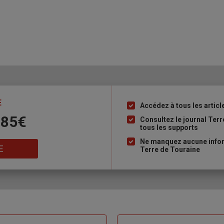
E
Accédez à tous les articl
Liste
 85€
à
Consultez le journal Ter
tous les supports
puce
Ne manquez aucune inform
E
Terre de Touraine