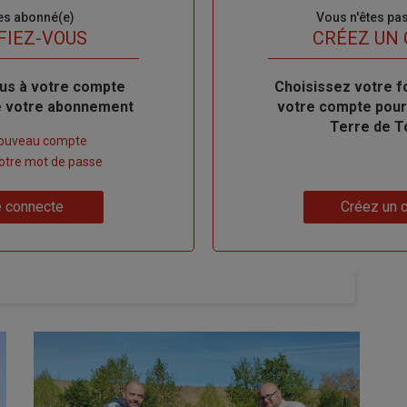
es abonné(e)
Sous-
Vous n'êtes pa
titre
FIEZ-VOUS
TITRE
CRÉEZ UN
us à votre compte
Body
Choisissez votre f
de votre abonnement
votre compte pour
Terre de T
nouveau compte
 votre mot de passe
Lien
 connecte
Créez un 