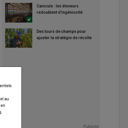
Canicule : les éleveurs
redoublent d'ingéniosité
Des tours de champs pour
ajuster la stratégie de récolte
entiels
nel au
 en
s
Publicité