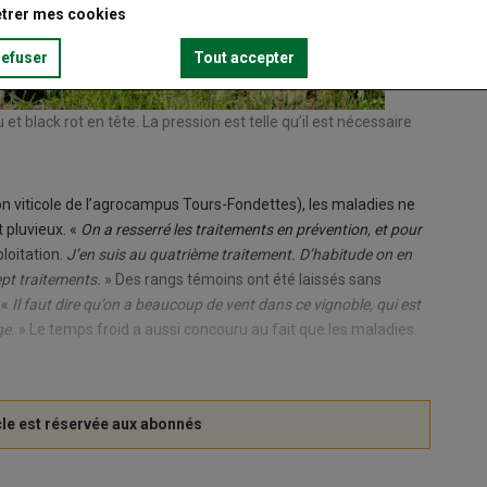
trer mes cookies
refuser
Tout accepter
t black rot en tête. La pression est telle qu’il est nécessaire
on viticole de l’agrocampus Tours-Fondettes), les maladies ne
 pluvieux. «
On a resserré les traitements en prévention, et pour
loitation.
J’en suis au quatrième traitement. D’habitude on en
sept traitements.
» Des rangs témoins ont été laissés sans
 «
Il faut dire qu’on a beaucoup de vent dans ce vignoble, qui est
ge.
» Le temps froid a aussi concouru au fait que les maladies