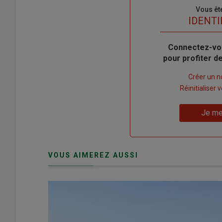
Sous-
Vous êt
titre
TITRE
IDENTI
Body
Connectez-vo
pour profiter 
Lien
Créer un 
"Créer
Lien
Réinitialiser
un
"Réinitialiser
Lien
nouveau
votre
Je me
"Je
compte"
mot
me
de
connecte"
passe"
VOUS AIMEREZ AUSSI