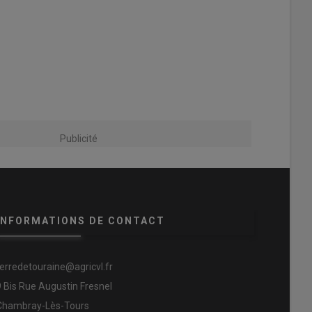
Publicité
INFORMATIONS DE CONTACT
terredetouraine@agricvl.fr
9 Bis Rue Augustin Fresnel
Chambray-Lès-Tours