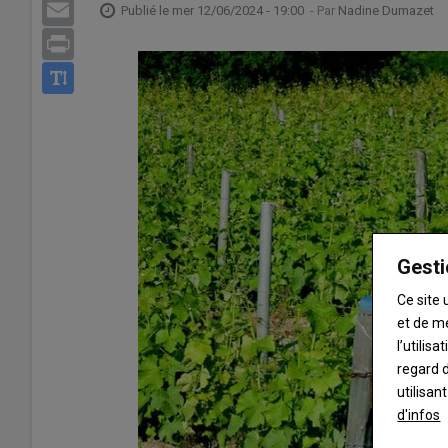
Email
Publié le
mer 12/06/2024 - 19:00
- Par
Nadine Dumazet
Print
Gesti
Ce site 
et de m
l’utilis
regard d
utilisan
d'infos