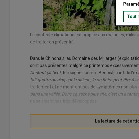
Paramé
Tout 
Le contexte climatique est propice aux maladies, mildiou e
de traiter en préventif.
Dans le Chinonais, au Domaine des Millarges (exploitati
sont pas présentes malgré ce printemps excessivement
l’instant ça tient
, témoigne Laurent Benoist, chef de l’exp
fait quatre ou cinq sur la saison, là on finira peut-être à 
traitement et ne montrent pas de symptômes non plus.
dans une vallée. Donc ça sèche plus vite, c’est un avanta
ne se soient pas trop développées.