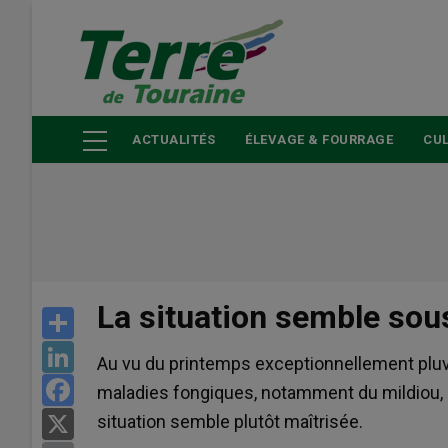
Aller
au
contenu
principal
ACTUALITÉS
ÉLEVAGE & FOURRAGE
CUL
La situation semble sous
Share
LinkedIn
Au vu du printemps exceptionnellement pluvie
Facebook
maladies fongiques, notamment du mildiou, s
situation semble plutôt maîtrisée.
X