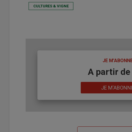
CULTURES & VIGNE
TITRE
JE M'ABONN
Body
A partir de
Lien
JE M'ABONN