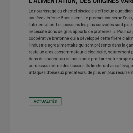
L’ALIMENTATION, DES ORIGINES VAR
Le nourrissage du cheptel piscicole s’effectue quotidien
soulève Jérémie Bonnissent. Le premier concerne l’eau, 
l’alimentation. Les poissons les plus convoités sont pisc
nécessite donc de gros apports de protéines. » Pour sa p
coopérative bretonne qui a développé cette filière d’a
l’industrie agroalimentaire qui sont présents dans la gamm
reste un gros consommateur d’électricité, notamment po
dans des panneaux solaires pour produire notre propre én
au-dessus même des bassins. Ils limiteront ainsi l’évapo
attaques d’oiseaux prédateurs, de plus en plus récurren
ACTUALITÉS