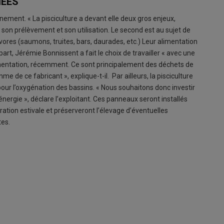
IÉES
nement. « La pisciculture a devant elle deux gros enjeux,
son prélèvement et son utilisation. Le second est au sujet de
ivores (saumons, truites, bars, daurades, etc.) Leur alimentation
art, Jérémie Bonnissent a fait le choix de travailler « avec une
limentation, récemment. Ce sont principalement des déchets de
e de ce fabricant », explique-t-il. Par ailleurs, la pisciculture
ur l’oxygénation des bassins. « Nous souhaitons donc investir
ergie », déclare l’exploitant. Ces panneaux seront installés
ration estivale et préserveront l’élevage d’éventuelles
tes.