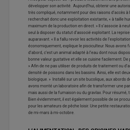
développer son activité. Aujourd’hui, obtenir une autoris
très compliqué, notamment pour des raisons d’accès à l
recherchait donc une exploitation existante, « à taille 
maximum de la production en direct. » Il s’associe à neu
seul à disposer du statut d’associé exploitant. La reprise
auparavant. « Il a fallu revoir les activités de l’exploita
économiquement, explique le pisciculteur. Nous avons fait 
d’abord, c’est un animal adapté à l’eau dont nous dispo
bonne valeur gustative et elle se cuisine facilement. De
» Afin de ne pas utiliser de produits de traitement ou d’a
densité de poissons dans les bassins. Ainsi, elle est deux
biologique. » Installé sur un site bucolique, aux abords d
avons monté un laboratoire afin de transformer une parti
mais aussi de la fumaison ou du gravlax. Pour résumé, to
Bien évidemment, il est également possible de se procure
pour les amateurs de pêche loisir. Une petite restaurati
de mi-mars à mi-octobre.