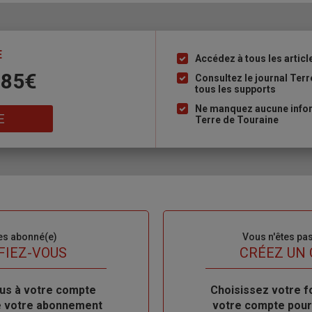
E
Accédez à tous les articl
Liste
 85€
à
Consultez le journal Ter
tous les supports
puce
Ne manquez aucune inform
E
Terre de Touraine
es abonné(e)
Sous-
Vous n'êtes pa
titre
FIEZ-VOUS
TITRE
CRÉEZ UN
us à votre compte
Body
Choisissez votre f
de votre abonnement
votre compte pour