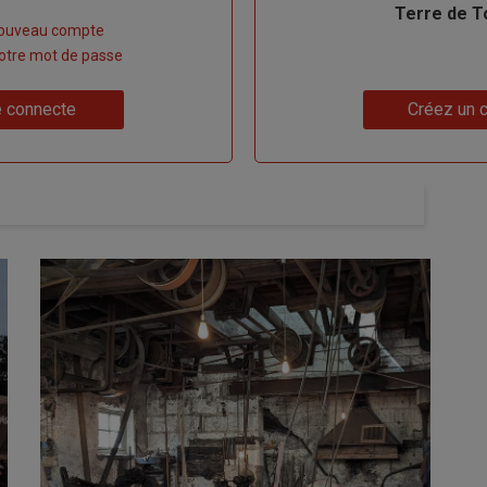
Terre de T
nouveau compte
 votre mot de passe
Lien
 connecte
Créez un 