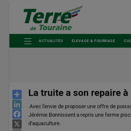
Aller
au
contenu
principal
ACTUALITÉS
ÉLEVAGE & FOURRAGE
CUL
La truite a son repaire 
Share
LinkedIn
Avec l’envie de proposer une offre de pois
Facebook
Jérémie Bonnissent a repris une ferme pisci
d’aquaculture.
X