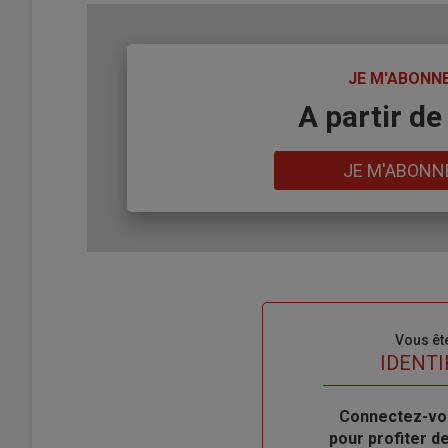
TITRE
JE M'ABONN
Body
A partir de
Lien
JE M'ABONN
Sous-
Vous êt
titre
TITRE
IDENTI
Body
Connectez-vo
pour profiter 