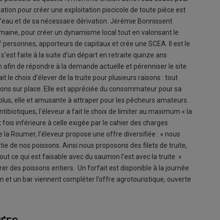
ation pour créer une exploitation piscicole de toute pièce est
’eau et de sa nécessaire dérivation. Jérémie Bonnissent
humaine, pour créer un dynamisme local tout en valorisant le
f personnes, apporteurs de capitaux et crée une SCEA. Il est le
 s’est faite à la suite d’un départ en retraite quinze ans
tion afin de répondre à la demande actuelle et pérenniser le site
le choix d’élever de la truite pour plusieurs raisons : tout
sons sur place. Elle est appréciée du consommateur pour sa
 plus, elle et amusante à attraper pour les pêcheurs amateurs.
ntibiotiques, l’éleveur a fait le choix de limiter au maximum « la
 fois inférieure à celle exigée par le cahier des charges
e la Roumer, l’éleveur propose une offre diversifiée : « nous
e de nos poissons. Ainsi nous proposons des filets de truite,
ut ce qui est faisable avec du saumon l’est avec la truite. »
r des poissons entiers. Un forfait est disponible à la journée
on et un bar viennent compléter l’offre agrotouristique, ouverte