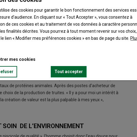
utilise des cookies pour garantir le bon fonctionnement des services ess
esure d’audience. En cliquant sur « Tout Accepter », vous consentez à
ation de ces cookies et au traitement de vos données à caractère person
es finalités décrites. Vous pourrez à tout moment revenir sur vos choix,
ctobre.
t le lien « Modifier mes préférences cookies » en bas de page du site.
Plu
groalimentaire, Jérémie Bonnissent, Berrichon d’origine, pose
ulteurs, il se rapproche de la pisciculture durant ses études. «
trer mes cookies
les années à venir. Le changement de pratique alimentaire que
crue de poissons. La consommation de ressources pour
refuser
Tout accepter
u tout comparable », relève le pisciculteur. De plus, les apports
t taux de protéines animales. Après des postes d’acheteur de
 choix de la production de truites. « Il y a pour moi un intérêt à
la création de valeur est la plus palpable à mes yeux »,
T SOIN DE L’ENVIRONNEMENT
 piscicole de qualité », l’homme choisit donc l’eau douce pour