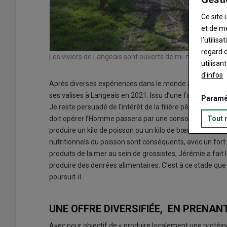
Ce site 
et de m
l’utilis
regard d
Les viviers de Langeais sont ouverts de mi-mars à mi-o
utilisan
d'infos
Après diverses expériences dans le monde agricole et a
ses valises à Langeais en 2021. Issu d’une famille d’agric
Paramé
Je reste persuadé de l’intérêt de la filière pêche dans 
doit opérer l’Homme passera par une consommation ac
Tout 
produire un kilo de poisson ou un kilo de bœuf n’est pas d
nutritionnels du poisson sont conséquents, avec un for
produits de la mer au sein de grossistes, Jérémie a fait le
produire des denrées alimentaires. C’est à ce stade que 
poursuit-il.
UNE OFFRE DIVERSIFIÉE, EN PRENAN
Avec pour objectif de « produire localement une protéine