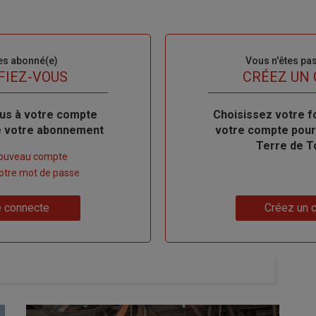
es abonné(e)
Sous-
Vous n'êtes pa
titre
FIEZ-VOUS
TITRE
CRÉEZ UN
us à votre compte
Body
Choisissez votre f
de votre abonnement
votre compte pour
Terre de T
nouveau compte
 votre mot de passe
Lien
 connecte
Créez un 