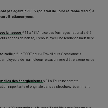
 sont pas égaux
P 7
L’IFV
(pôle Val de Loire et Rhône Méd.*) a
genre Brettanomyces.
vec la hausse
P 11 à 13 L’indice des fermages national a été
eurs années de baisse, il renoue avec une tendance haussière.
nouvelle
p 2 Le TODE pour « Travailleurs Occasionnels
x employeurs de main-d’oeuvre saisonnière d’être exonérés de
mamelles des énergiculteurs
p 9
La Touraine compte
tion importante et originale dans sa structure, récemment
p 14 Le 22 septembre, la journée Tech&Bio a mis l’accent sur