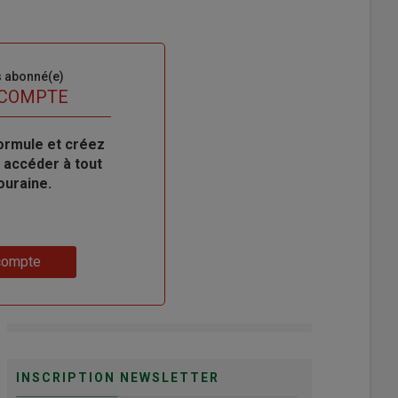
s abonné(e)
 COMPTE
ormule et créez
 accéder à tout
ouraine.
compte
INSCRIPTION NEWSLETTER