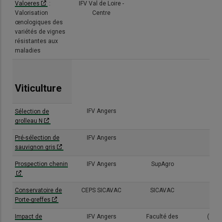
Valoeres
:
IFV Val de Loire -
(2/4
Valorisation
Centre
œnologiques des
variétés de vignes
résistantes aux
maladies
Viticulture
IFV Angers
(6/7
Sélection de
grolleau N
Pré-sélection de
IFV Angers
(3/3
sauvignon gris
Prospection chenin
IFV Angers
SupAgro
(4/5
Conservatoire de
CEPS SICAVAC
SICAVAC
(2/3
Porte-greffes
Impact de
IFV Angers
Faculté des
(11/1