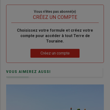
connecte"
passe"
Sous-
Vous n'êtes pas abonné(e)
titre
TITRE
CRÉEZ UN COMPTE
Body
Choisissez votre formule et créez votre
compte pour accéder à tout Terre de
Touraine.
Lien
Créez un compte
VOUS AIMEREZ AUSSI