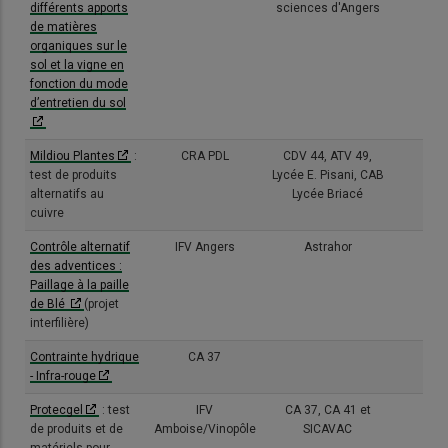
différents apports
sciences d'Angers
de matières
organiques sur le
sol et la vigne en
fonction du mode
d’entretien du sol
Mildiou Plantes
:
CRA PDL
CDV 44, ATV 49,
(3/3
test de produits
Lycée E. Pisani, CAB
alternatifs au
Lycée Briacé
cuivre
Contrôle alternatif
IFV Angers
Astrahor
(3/5
des adventices :
Paillage à la paille
de Blé
(projet
interfilière)
Contrainte hydrique
CA 37
(2/3
- Infra-rouge
Protecgel
: test
IFV
CA 37, CA 41 et
(2/2
de produits et de
Amboise/Vinopôle
SICAVAC
matériels pour