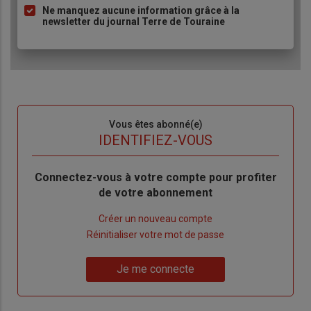
Ne manquez aucune information grâce à la
newsletter du journal Terre de Touraine
Sous-
Vous êtes abonné(e)
titre
TITRE
IDENTIFIEZ-VOUS
Body
Connectez-vous à votre compte pour profiter
de votre abonnement
Lien
Créer un nouveau compte
"Créer
Lien
Réinitialiser votre mot de passe
un
"Réinitialiser
Lien
nouveau
votre
Je me connecte
"Je
compte"
mot
me
de