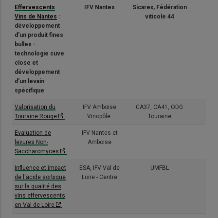
Effervescents
IFV Nantes
Sicarex, Fédération
(1/3
Vins de Nantes
:
viticole 44
développement
d'un produit fines
bulles -
technologie cuve
close et
développement
d'un levain
spécifique
Valorisation du
IFV Amboise
CA37, CA41, ODG
(3/3
Touraine Rouge
Vinopôle
Touraine
Evaluation de
IFV Nantes et
(3/3
levures Non-
Amboise
Saccharomyces
Influence et impact
ESA, IFV Val de
UMFBL
(3/3
de l'acide sorbique
Loire - Centre
sur la qualité des
vins effervescents
en Val de Loire