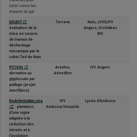
lutter contre les
impacts du gel
ERUDIT
:
Terrena
Naïo, LVVD,IFV
(1/3
évaluation de la
Angers, Orchidées
mise en oeuvre
MV
de travaux de
désherbage
mécanique par le
robot Ted de Naio
PITIVIH
:
Arexhor,
IFV Angers
(1/3
alernative au
Astredhor
glyphosate par
paillage (projet
interfilière)
RedclimValdeLoire
IFV
Lycée d'Amboise
(1/3
: plantation
Amboise/Vinopôle
d'une vigne
adaptée à la
réduction des
intrants et à
l'évolution