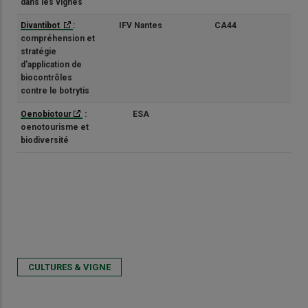
dans les vignes
Divantibot
:
IFV Nantes
CA44
(1/3
compréhension et
stratégie
d'application de
biocontrôles
contre le botrytis
Oenobiotour
:
ESA
(1/3
oenotourisme et
biodiversité
CULTURES & VIGNE