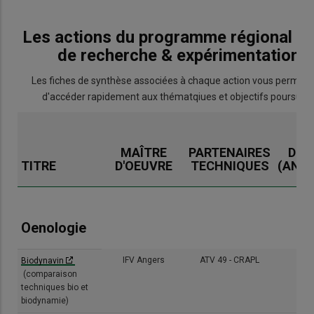
Les actions du programme régional 2
de recherche & expérimentation
Les fiches de synthèse associées à chaque action vous permett
d'accéder rapidement aux thématqiues et objectifs poursuivi
MAÎTRE
PARTENAIRES
DUR
TITRE
D'OEUVRE
TECHNIQUES
(ANN
Oenologie
IFV Angers
ATV 49 - CRAPL
(4/4
Biodynavin
(comparaison
techniques bio et
biodynamie)