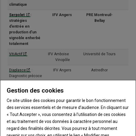
climatique
Serpolet
:
IFV Angers
PRE Montreuil-
(1/3
stratégies
Bellay
d’entrée en
production d’un
vignoble enherbé
totalement
VitiActif
IFV Amboise
Université de Tours
(3/3
Vinopôle
Diaplasce
:
IFV Angers
Astredhor
(3/3
Diagnostic précoce
et plante de service
pour les cultures
Gestion des cookies
spécialisées
Ce site utilise des cookies pour garantir le bon fonctionnement
O3VINS
:
ESA
IFV Angers, ATV 49
(2/3
des services essentiels et de mesure d’audience. En cliquant sur
Traitement à l'eau
« Tout Accepter », vous consentez à l’utilisation de ces cookies
électrolysée et
ozonée
et au traitement de vos données à caractère personnel au
regard des finalités décrites. Vous pourrez à tout moment
Vitippam
: étude
IFV Angers
Astredhor, iteipmai
(2/4
revenir sur vos choix, en utilisant le lien « Modifier mes