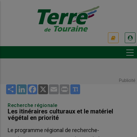
Aller
au
contenu
principal
USER
ACCOUNT
MENU
Publicité
Share
LinkedIn
Facebook
X
Email
Print
Recherche régionale
Les itinéraires culturaux et le matériel
végétal en priorité
Le programme régional de recherche-