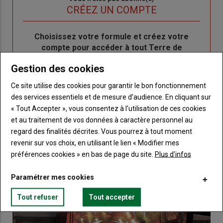
titre
TITRE
CRÉEZ UN COMPTE
Body
Choisissez votre formule et créez votre
compte pour accéder à tout Terre de
Touraine.
Gestion des cookies
Lien
Créez un compte
Ce site utilise des cookies pour garantir le bon fonctionnement
des services essentiels et de mesure d’audience. En cliquant sur
« Tout Accepter », vous consentez à l’utilisation de ces cookies
et au traitement de vos données à caractère personnel au
VOUS AIMEREZ AUSSI
regard des finalités décrites. Vous pourrez à tout moment
revenir sur vos choix, en utilisant le lien « Modifier mes
préférences cookies » en bas de page du site.
Plus d'infos
Paramétrer mes cookies
Tout refuser
Tout accepter