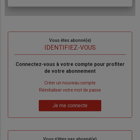
Sous-
Vous êtes abonné(e)
titre
TITRE
IDENTIFIEZ-VOUS
Body
Connectez-vous à votre compte pour profiter
de votre abonnement
Lien
Créer un nouveau compte
"Créer
Lien
Réinitialiser votre mot de passe
un
"Réinitialiser
Lien
nouveau
votre
Je me connecte
"Je
compte"
mot
me
de
connecte"
passe"
Sous-
Vous n'êtes pas abonné(e)