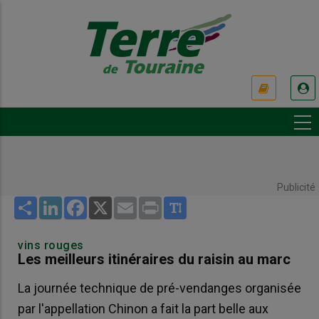
Aller
au
contenu
principal
USER
ACCOUNT
MENU
Publicité
Share
LinkedIn
Facebook
X
Email
Print
vins rouges
Les meilleurs itinéraires du raisin au marc
La journée technique de pré-vendanges organisée
par l'appellation Chinon a fait la part belle aux