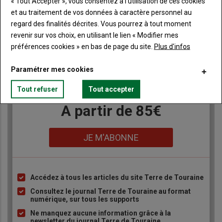
« Tout Accepter », vous consentez à l’utilisation de ces cookies
et au traitement de vos données à caractère personnel au
regard des finalités décrites. Vous pourrez à tout moment
revenir sur vos choix, en utilisant le lien « Modifier mes
Publicité
préférences cookies » en bas de page du site.
Plus d'infos
Paramétrer mes cookies
Tout refuser
Tout accepter
TITRE
JE M'ABONNE
Body
A partir de 85€
Lien
JE M'ABONNE
Accédez à tous les articles du site Terre de Touraine
Liste
à
Consultez le journal Terre de Touraine au format
numérique, sur tous les supports
puce
Ne manquez aucune information grâce à la
newsletter du journal Terre de Touraine