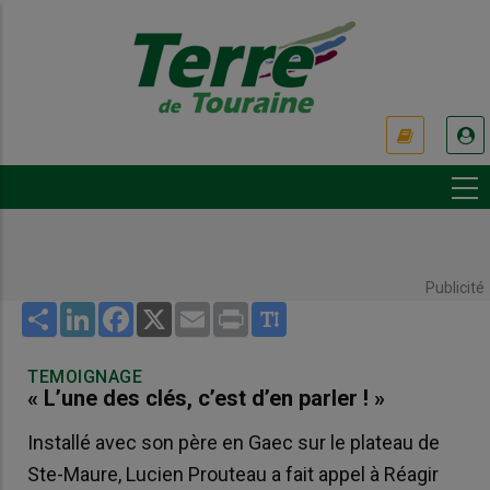
Aller
au
contenu
principal
USER
ACCOUNT
MENU
Publicité
Share
LinkedIn
Facebook
X
Email
Print
TEMOIGNAGE
« L’une des clés, c’est d’en parler ! »
Installé avec son père en Gaec sur le plateau de
Ste-Maure, Lucien Prouteau a fait appel à Réagir