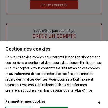
Lien
nouveau
votre
Je me connecte
"Je
compte"
mot
me
de
connecte"
passe"
Sous-
Vous n'êtes pas abonné(e)
titre
TITRE
CRÉEZ UN COMPTE
Gestion des cookies
Body
Choisissez votre formule et créez votre
compte pour accéder à tout Terre de
Ce site utilise des cookies pour garantir le bon fonctionnement
Touraine.
des services essentiels et de mesure d’audience. En cliquant sur
« Tout Accepter », vous consentez à l’utilisation de ces cookies
Lien
Créez un compte
et au traitement de vos données à caractère personnel au
regard des finalités décrites. Vous pourrez à tout moment
revenir sur vos choix, en utilisant le lien « Modifier mes
VOUS AIMEREZ AUSSI
préférences cookies » en bas de page du site.
Plus d'infos
Paramétrer mes cookies