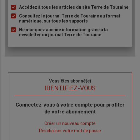
Accédez à tous les articles du site Terre de Touraine
Liste
à
Consultez le journal Terre de Touraine au format
numérique, sur tous les supports
puce
Ne manquez aucune information grâce à la
newsletter du journal Terre de Touraine
Sous-
Vous êtes abonné(e)
titre
TITRE
IDENTIFIEZ-VOUS
Body
Connectez-vous à votre compte pour profiter
de votre abonnement
Lien
Créer un nouveau compte
"Créer
Lien
Réinitialiser votre mot de passe
un
"Réinitialiser