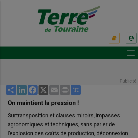
Aller
au
contenu
principal
USER
ACCOUNT
MENU
Publicité
Share
LinkedIn
Facebook
X
Email
Print
On maintient la pression !
Surtransposition et clauses miroirs, impasses
agronomiques et techniques, sans parler de
l’explosion des coûts de production, déconnexion