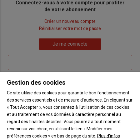
Body
Connectez-vous à votre compte pour profiter
de votre abonnement
Lien
Créer un nouveau compte
"Créer
Lien
Réinitialiser votre mot de passe
un
"Réinitialiser
Lien
nouveau
votre
Je me connecte
"Je
compte"
mot
me
de
connecte"
passe"
Sous-
Vous n'êtes pas abonné(e)
Gestion des cookies
titre
TITRE
CRÉEZ UN COMPTE
Ce site utilise des cookies pour garantir le bon fonctionnement
des services essentiels et de mesure d’audience. En cliquant sur
Body
Choisissez votre formule et créez votre
« Tout Accepter », vous consentez à l’utilisation de ces cookies
compte pour accéder à tout Terre de
et au traitement de vos données à caractère personnel au
Touraine.
regard des finalités décrites. Vous pourrez à tout moment
Lien
revenir sur vos choix, en utilisant le lien « Modifier mes
Créez un compte
préférences cookies » en bas de page du site.
Plus d'infos