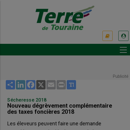
Aller
au
contenu
principal
USER
ACCOUNT
MENU
Publicité
Share
LinkedIn
Facebook
X
Email
Print
Sécheresse 2018
Nouveau dégrèvement complémentaire
des taxes foncières 2018
Les éleveurs peuvent faire une demande