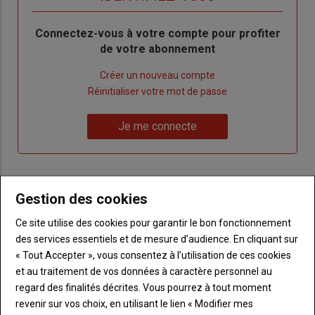
Body
Connectez-vous à votre compte pour profiter
de votre abonnement
Lien
Créer un nouveau compte
"Créer
Lien
Réinitialiser votre mot de passe
un
"Réinitialiser
Lien
nouveau
votre
Je me connecte
"Je
compte"
mot
me
de
connecte"
passe"
Gestion des cookies
Sous-
Vous n'êtes pas abonné(e)
titre
TITRE
CRÉEZ UN COMPTE
Ce site utilise des cookies pour garantir le bon fonctionnement
des services essentiels et de mesure d’audience. En cliquant sur
Body
Choisissez votre formule et créez votre
« Tout Accepter », vous consentez à l’utilisation de ces cookies
compte pour accéder à tout Terre de
et au traitement de vos données à caractère personnel au
Touraine.
regard des finalités décrites. Vous pourrez à tout moment
revenir sur vos choix, en utilisant le lien « Modifier mes