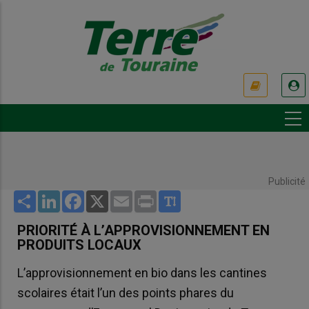
Aller
au
contenu
principal
USER
ACCOUNT
MENU
Publicité
Share
LinkedIn
Facebook
X
Email
Print
PRIORITÉ À L’APPROVISIONNEMENT EN
PRODUITS LOCAUX
L’approvisionnement en bio dans les cantines
scolaires était l’un des points phares du