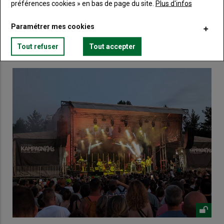
Lien
préférences cookies » en bas de page du site.
Plus d'infos
Créez un compte
Paramétrer mes cookies
VOUS AIMEREZ AUSSI
Tout refuser
Tout accepter