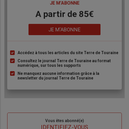
TITRE
JE M'ABONNE
Body
A partir de 85€
Lien
JE M'ABONNE
Accédez à tous les articles du site Terre de Touraine
Liste
à
Consultez le journal Terre de Touraine au format
numérique, sur tous les supports
puce
Ne manquez aucune information grâce à la
newsletter du journal Terre de Touraine
Sous-
Vous êtes abonné(e)
titre
TITRE
IDENTIFIEZ-VOUS