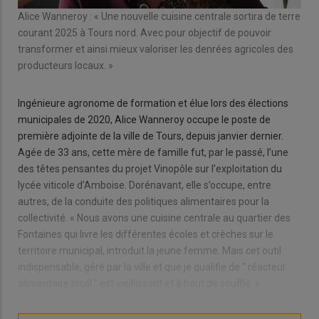
Alice Wanneroy : « Une nouvelle cuisine centrale sortira de terre
courant 2025 à Tours nord. Avec pour objectif de pouvoir
transformer et ainsi mieux valoriser les denrées agricoles des
producteurs locaux. »
Ingénieure agronome de formation et élue lors des élections
municipales de 2020, Alice Wanneroy occupe le poste de
première adjointe de la ville de Tours, depuis janvier dernier.
Agée de 33 ans, cette mère de famille fut, par le passé, l’une
des têtes pensantes du projet Vinopôle sur l’exploitation du
lycée viticole d’Amboise. Dorénavant, elle s’occupe, entre
autres, de la conduite des politiques alimentaires pour la
collectivité. « Nous avons une cuisine centrale au quartier des
Fontaines qui livre les différentes écoles et crèches sur le
territoire municipal, introduit la jeune femme. Mais cet outil
indispensable, géré par la ville et que je qualifie de “ réacteur
alimentaire local ” est vieillissant et à bout de souffle. »