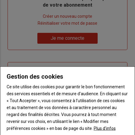
de votre abonnement
Lien
Créer un nouveau compte
"Créer
Lien
Réinitialiser votre mot de passe
un
"Réinitialiser
Lien
nouveau
votre
Je me connecte
"Je
compte"
mot
me
de
connecte"
passe"
Sous-
Vous n'êtes pas abonné(e)
titre
Gestion des cookies
TITRE
CRÉEZ UN COMPTE
Ce site utilise des cookies pour garantir le bon fonctionnement
Body
Choisissez votre formule et créez votre
des services essentiels et de mesure d’audience. En cliquant sur
compte pour accéder à tout Terre de
« Tout Accepter », vous consentez à l’utilisation de ces cookies
Touraine.
et au traitement de vos données à caractère personnel au
regard des finalités décrites. Vous pourrez à tout moment
Lien
Créez un compte
revenir sur vos choix, en utilisant le lien « Modifier mes
préférences cookies » en bas de page du site.
Plus d'infos