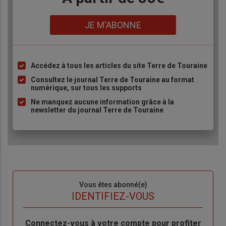
Lien
JE M'ABONNE
Accédez à tous les articles du site Terre de Touraine
Liste
à
Consultez le journal Terre de Touraine au format
numérique, sur tous les supports
puce
Ne manquez aucune information grâce à la
newsletter du journal Terre de Touraine
Sous-
Vous êtes abonné(e)
titre
TITRE
IDENTIFIEZ-VOUS
Body
Connectez-vous à votre compte pour profiter