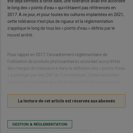
été déjà semées à cette date, une tolérance avait été accordée
le long des « points d’eau » qui n’étaient pas référencés en
2017. A ce jour, et pour toutes les cultures implantées en 2021,
cette tolérance n’est plus de rigueur et la réglementation
s’applique le long de tous les « points d’eau » définis par le
nouvel arrêté.
Pour rappel en 2017, l’encadrement réglementaire de
l’utilisation de produits phytosanitaires accordait aux préfets
des marges de manoeuvre dans la définition des « points d’eau
» à protéger par des ZNT de 5 m minimum. Cette instruction
prévoyait notamment que les arrêtés préfectoraux puissent :
GESTION & RÉGLEMENTATION