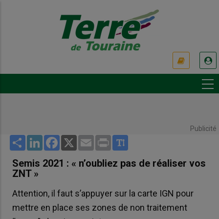
Aller
au
contenu
principal
USER
ACCOUNT
MENU
Publicité
Share
LinkedIn
Facebook
X
Email
Print
Semis 2021 : « n’oubliez pas de réaliser vos
ZNT »
Attention, il faut s’appuyer sur la carte IGN pour
mettre en place ses zones de non traitement