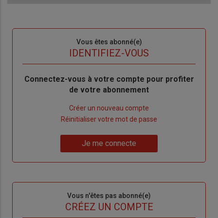
Sous-
Vous êtes abonné(e)
titre
TITRE
IDENTIFIEZ-VOUS
Body
Connectez-vous à votre compte pour profiter
de votre abonnement
Lien
Créer un nouveau compte
"Créer
Lien
Réinitialiser votre mot de passe
un
"Réinitialiser
Lien
nouveau
votre
Je me connecte
"Je
compte"
mot
me
de
connecte"
passe"
Sous-
Vous n'êtes pas abonné(e)
titre
TITRE
CRÉEZ UN COMPTE