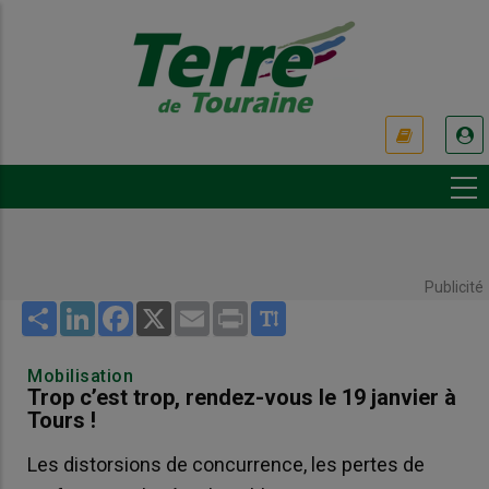
Aller
au
contenu
principal
USER
ACCOUNT
MENU
Publicité
Share
LinkedIn
Facebook
X
Email
Print
Mobilisation
Trop c’est trop, rendez-vous le 19 janvier à
Tours !
Les distorsions de concurrence, les pertes de