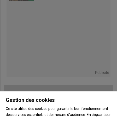
Publicité
Gestion des cookies
TITRE
JE M'ABONNE
Ce site utilise des cookies pour garantir le bon fonctionnement
Body
A partir de 85€
des services essentiels et de mesure d’audience. En cliquant sur