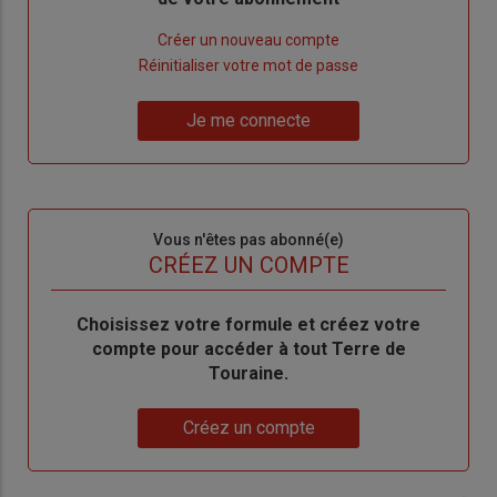
Lien
Créer un nouveau compte
"Créer
Lien
Réinitialiser votre mot de passe
un
"Réinitialiser
Lien
nouveau
votre
Je me connecte
"Je
compte"
mot
me
de
connecte"
passe"
Sous-
Vous n'êtes pas abonné(e)
titre
TITRE
CRÉEZ UN COMPTE
Body
Choisissez votre formule et créez votre
compte pour accéder à tout Terre de
Touraine.
Lien
Créez un compte