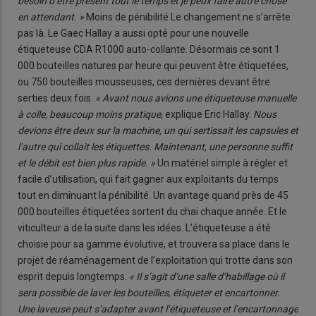
besoin d’être présent tout le temps et je peux faire autre chose
en attendant. »
Moins de pénibilité Le changement ne s’arrête
pas là. Le Gaec Hallay a aussi opté pour une nouvelle
étiqueteuse CDA R1000 auto-collante. Désormais ce sont 1
000 bouteilles natures par heure qui peuvent être étiquetées,
ou 750 bouteilles mousseuses, ces dernières devant être
serties deux fois.
« Avant nous avions une étiqueteuse manuelle
à colle, beaucoup moins pratique,
explique Eric Hallay.
Nous
devions être deux sur la machine, un qui sertissait les capsules et
l’autre qui collait les étiquettes. Maintenant, une personne suffit
et le débit est bien plus rapide. »
Un matériel simple à régler et
facile d’utilisation, qui fait gagner aux exploitants du temps
tout en diminuant la pénibilité. Un avantage quand près de 45
000 bouteilles étiquetées sortent du chai chaque année. Et le
viticulteur a de la suite dans les idées. L’étiqueteuse a été
choisie pour sa gamme évolutive, et trouvera sa place dans le
projet de réaménagement de l’exploitation qui trotte dans son
esprit depuis longtemps.
« Il s’agit d’une salle d’habillage où il
sera possible de laver les bouteilles, étiqueter et encartonner.
Une laveuse peut s’adapter avant l’étiqueteuse et l’encartonnage