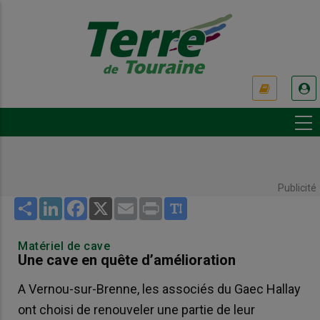
Aller
au
contenu
principal
USER
ACCOUNT
MENU
Publicité
Share
LinkedIn
Facebook
X
Email
Print
Matériel de cave
Une cave en quête d’amélioration
A Vernou-sur-Brenne, les associés du Gaec Hallay
ont choisi de renouveler une partie de leur