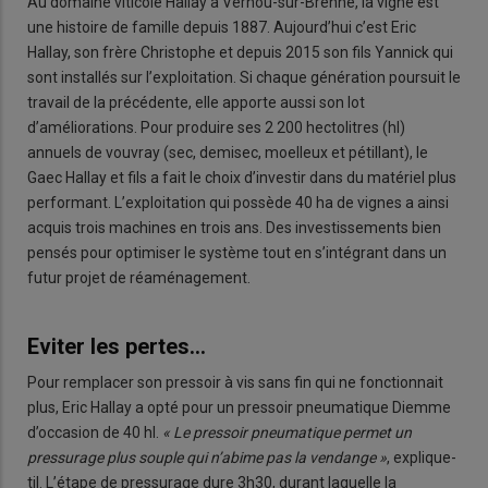
Au domaine viticole Hallay à Vernou-sur-Brenne, la vigne est
une histoire de famille depuis 1887. Aujourd’hui c’est Eric
Hallay, son frère Christophe et depuis 2015 son fils Yannick qui
sont installés sur l’exploitation. Si chaque génération poursuit le
travail de la précédente, elle apporte aussi son lot
d’améliorations. Pour produire ses 2 200 hectolitres (hl)
annuels de vouvray (sec, demisec, moelleux et pétillant), le
Gaec Hallay et fils a fait le choix d’investir dans du matériel plus
performant. L’exploitation qui possède 40 ha de vignes a ainsi
acquis trois machines en trois ans. Des investissements bien
pensés pour optimiser le système tout en s’intégrant dans un
futur projet de réaménagement.
Eviter les pertes…
Pour remplacer son pressoir à vis sans fin qui ne fonctionnait
plus, Eric Hallay a opté pour un pressoir pneumatique Diemme
d’occasion de 40 hl.
« Le pressoir pneumatique permet un
pressurage plus souple qui n’abime pas la vendange »
, explique-
til. L’étape de pressurage dure 3h30, durant laquelle la