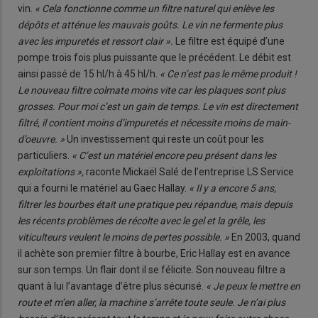
vin.
« Cela fonctionne comme un filtre naturel qui enlève les
dépôts et atténue les mauvais goûts. Le vin ne fermente plus
avec les impuretés et ressort clair ».
Le filtre est équipé d’une
pompe trois fois plus puissante que le précédent. Le débit est
ainsi passé de 15 hl/h à 45 hl/h.
« Ce n’est pas le même produit !
Le nouveau filtre colmate moins vite car les plaques sont plus
grosses. Pour moi c’est un gain de temps. Le vin est directement
filtré, il contient moins d’impuretés et nécessite moins de main-
d’oeuvre. »
Un investissement qui reste un coût pour les
particuliers.
« C’est un matériel encore peu présent dans les
exploitations »,
raconte Mickaël Salé de l’entreprise LS Service
qui a fourni le matériel au Gaec Hallay.
« Il y a encore 5 ans,
filtrer les bourbes était une pratique peu répandue, mais depuis
les récents problèmes de récolte avec le gel et la grêle, les
viticulteurs veulent le moins de pertes possible. »
En 2003, quand
il achète son premier filtre à bourbe, Eric Hallay est en avance
sur son temps. Un flair dont il se félicite. Son nouveau filtre a
quant à lui l’avantage d’être plus sécurisé.
« Je peux le mettre en
route et m’en aller, la machine s’arrête toute seule. Je n’ai plus