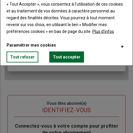
« Tout Accepter », vous consentez à l’utilisation de ces cookies
Lien
JE M'ABONNE
et au traitement de vos données à caractère personnel au
regard des finalités décrites. Vous pourrez à tout moment
revenir sur vos choix, en utilisant le lien « Modifier mes
préférences cookies » en bas de page du site.
Plus d'infos
Accédez à tous les articles du site Terre de Touraine
Liste
à
Consultez le journal Terre de Touraine au format
Paramétrer mes cookies
numérique, sur tous les supports
puce
Ne manquez aucune information grâce à la
Tout refuser
Tout accepter
newsletter du journal Terre de Touraine
Sous-
Vous êtes abonné(e)
titre
TITRE
IDENTIFIEZ-VOUS
Body
Connectez-vous à votre compte pour profiter
de votre abonnement