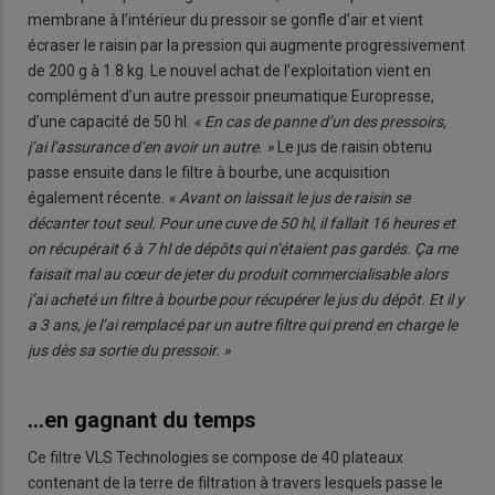
membrane à l’intérieur du pressoir se gonfle d’air et vient
écraser le raisin par la pression qui augmente progressivement
de 200 g à 1.8 kg. Le nouvel achat de l’exploitation vient en
complément d’un autre pressoir pneumatique Europresse,
d’une capacité de 50 hl.
« En cas de panne d’un des pressoirs,
j’ai l’assurance d’en avoir un autre. »
Le jus de raisin obtenu
passe ensuite dans le filtre à bourbe, une acquisition
également récente.
« Avant on laissait le jus de raisin se
décanter tout seul. Pour une cuve de 50 hl, il fallait 16 heures et
on récupérait 6 à 7 hl de dépôts qui n’étaient pas gardés. Ça me
faisait mal au cœur de jeter du produit commercialisable alors
j’ai acheté un filtre à bourbe pour récupérer le jus du dépôt. Et il y
a 3 ans, je l’ai remplacé par un autre filtre qui prend en charge le
jus dès sa sortie du pressoir. »
…en gagnant du temps
Ce filtre VLS Technologies se compose de 40 plateaux
contenant de la terre de filtration à travers lesquels passe le