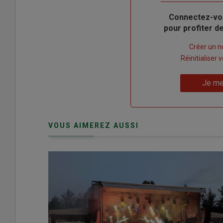
Body
Connectez-vo
pour profiter 
Lien
Créer un 
"Créer
Lien
Réinitialiser
un
"Réinitialiser
Lien
nouveau
votre
Je me
"Je
compte"
mot
me
de
connecte"
passe"
VOUS AIMEREZ AUSSI