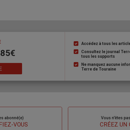
E
Accédez à tous les articl
Liste
 85€
à
Consultez le journal Ter
tous les supports
puce
Ne manquez aucune inform
E
Terre de Touraine
es abonné(e)
Sous-
Vous n'êtes pa
titre
FIEZ-VOUS
TITRE
CRÉEZ UN