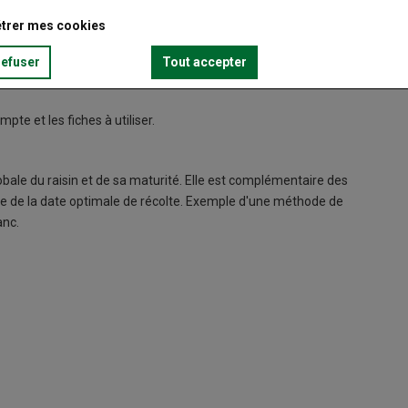
trer mes cookies
refuser
Tout accepter
pte et les fiches à utiliser.
bale du raisin et de sa maturité. Elle est complémentaire des
e de la date optimale de récolte. Exemple d'une méthode de
anc.