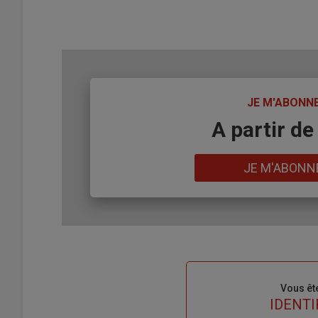
TITRE
JE M'ABONN
Body
A partir de
Lien
JE M'ABONN
Sous-
Vous êt
titre
TITRE
IDENTI