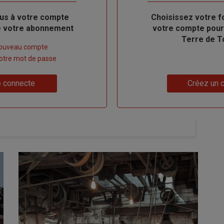
us à votre compte
Body
Choisissez votre f
de votre abonnement
votre compte pour
Terre de T
nouveau compte
 votre mot de passe
Lien
 connecte
Créez un 