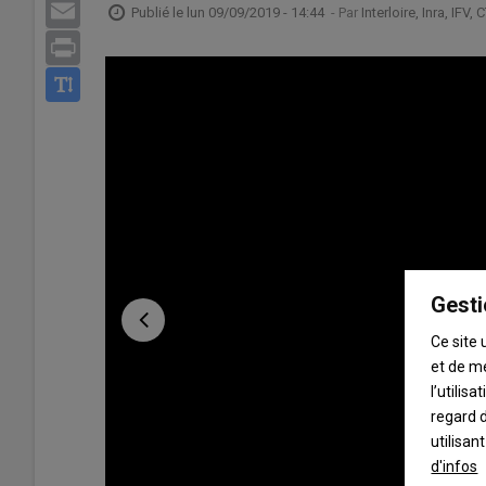
Email
Publié le
lun 09/09/2019 - 14:44
- Par
Interloire, Inra, IFV,
Print
Gesti
Ce site 
et de m
l’utilis
regard d
utilisan
d'infos