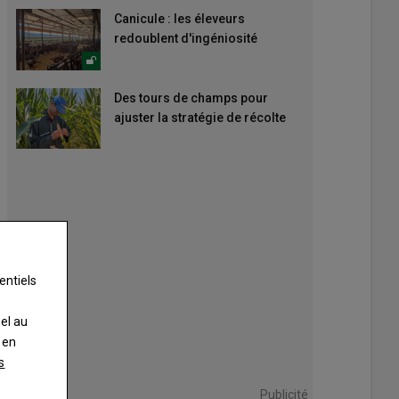
Canicule : les éleveurs
redoublent d'ingéniosité
Des tours de champs pour
ajuster la stratégie de récolte
entiels
nel au
 en
s
Publicité