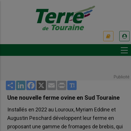
Aller
au
contenu
principal
USER
ACCOUNT
MENU
Publicité
Share
LinkedIn
Facebook
X
Email
Print
Une nouvelle ferme ovine en Sud Touraine
Installés en 2022 au Louroux, Myriam Eddine et
Augustin Peschard développent leur ferme en
proposant une gamme de fromages de brebis, qui