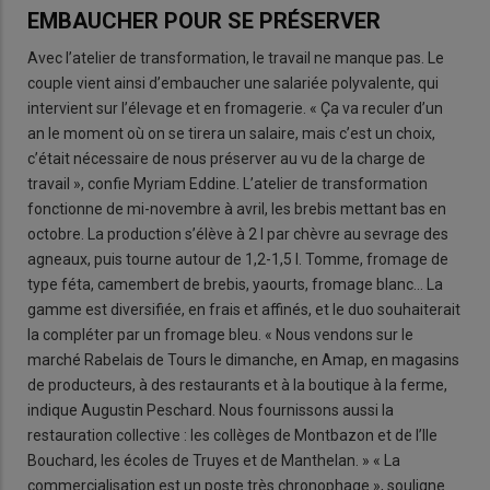
EMBAUCHER POUR SE PRÉSERVER
Avec l’atelier de transformation, le travail ne manque pas. Le
couple vient ainsi d’embaucher une salariée polyvalente, qui
intervient sur l’élevage et en fromagerie. « Ça va reculer d’un
an le moment où on se tirera un salaire, mais c’est un choix,
c’était nécessaire de nous préserver au vu de la charge de
travail », confie Myriam Eddine. L’atelier de transformation
fonctionne de mi-novembre à avril, les brebis mettant bas en
octobre. La production s’élève à 2 l par chèvre au sevrage des
agneaux, puis tourne autour de 1,2-1,5 l. Tomme, fromage de
type féta, camembert de brebis, yaourts, fromage blanc… La
gamme est diversifiée, en frais et affinés, et le duo souhaiterait
la compléter par un fromage bleu. « Nous vendons sur le
marché Rabelais de Tours le dimanche, en Amap, en magasins
de producteurs, à des restaurants et à la boutique à la ferme,
indique Augustin Peschard. Nous fournissons aussi la
restauration collective : les collèges de Montbazon et de l’Ile
Bouchard, les écoles de Truyes et de Manthelan. » « La
commercialisation est un poste très chronophage », souligne