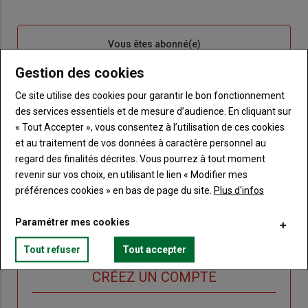
Sous-
Vous êtes abonné(e)
titre
TITRE
IDENTIFIEZ-VOUS
Gestion des cookies
Ce site utilise des cookies pour garantir le bon fonctionnement
Body
Connectez-vous à votre compte pour profiter
de votre abonnement
des services essentiels et de mesure d’audience. En cliquant sur
« Tout Accepter », vous consentez à l’utilisation de ces cookies
Lien
Créer un nouveau compte
et au traitement de vos données à caractère personnel au
"Créer
Lien
Réinitialiser votre mot de passe
regard des finalités décrites. Vous pourrez à tout moment
un
"Réinitialiser
revenir sur vos choix, en utilisant le lien « Modifier mes
Lien
nouveau
votre
Je me connecte
préférences cookies » en bas de page du site.
Plus d'infos
"Je
compte"
mot
me
de
Paramétrer mes cookies
connecte"
passe"
Tout refuser
Tout accepter
Sous-
Vous n'êtes pas abonné(e)
titre
TITRE
CRÉEZ UN COMPTE