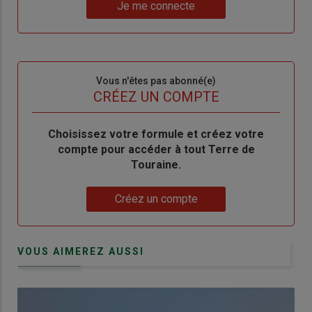
Lien
nouveau
votre
Je me connecte
"Je
compte"
mot
me
de
connecte"
passe"
Sous-
Vous n'êtes pas abonné(e)
titre
TITRE
CRÉEZ UN COMPTE
Body
Choisissez votre formule et créez votre
compte pour accéder à tout Terre de
Touraine.
Lien
Créez un compte
VOUS AIMEREZ AUSSI