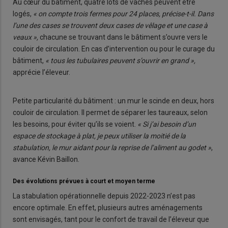
Au cœur du bâtiment, quatre lots de vaches peuvent être
logés,
« on compte trois fermes pour 24 places, précise-t-il. Dans
l’une des cases se trouvent deux cases de vêlage et une case à
veaux »,
chacune se trouvant dans le bâtiment s’ouvre vers le
couloir de circulation. En cas d’intervention ou pour le curage du
bâtiment,
« tous les tubulaires peuvent s’ouvrir en grand »,
apprécie l’éleveur.
Petite particularité du bâtiment : un mur le scinde en deux, hors
couloir de circulation. Il permet de séparer les taureaux, selon
les besoins, pour éviter qu’ils se voient.
« Si j’ai besoin d’un
espace de stockage à plat, je peux utiliser la moitié de la
stabulation, le mur aidant pour la reprise de l’aliment au godet »
,
avance Kévin Baillon.
Des évolutions prévues à court et moyen terme
La stabulation opérationnelle depuis 2022-2023 n’est pas
encore optimale. En effet, plusieurs autres aménagements
sont envisagés, tant pour le confort de travail de l’éleveur que