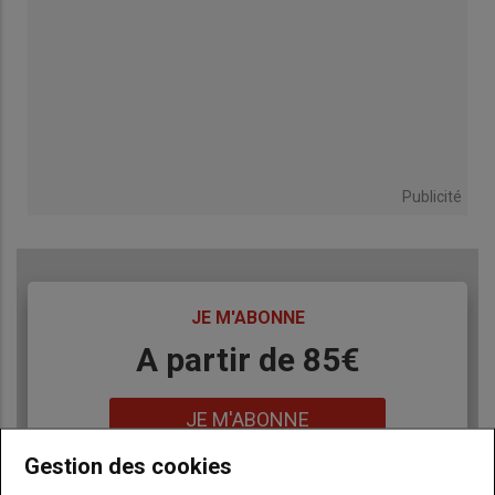
Publicité
TITRE
JE M'ABONNE
Body
A partir de 85€
Lien
JE M'ABONNE
Gestion des cookies