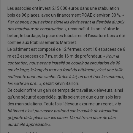
Les associés ont investi 215 000 euros dans une stabulation
bois de 96 places, avec un financement PCAE d’environ 30 %.
«
Par chance, nous avions signé les devis avant la flambée du prix
des matériaux de construction »
, reconnaît-il. Ils ont réalisé le
béton, le bardage, la pose des tubulaires et l’ossature bois a été
confiée aux Établissements Martinet.
Le bâtiment est composé de 12 fermes, dont 10 espacées de 6
m et 2 espacées de 7 m, et de 16 m de profondeur.
« Pour la
contention, nous avons installé un couloir de circulation de 90
cm de large, le long du mur au fond du bâtiment ; c’est une taille
suffisante pour une vache. Grâce à lui, on peut trier les animaux,
les sortir au pré… »,
décrit Kévin Baillon.
Ce couloir offre un gain de temps de travail aux éleveurs, ainsi
qu’une sécurité appréciée, qu’ils soient en duo ou en solo lors
des manipulations. Toutefois l’éleveur exprime un regret,
« le
bâtiment n’est pas assez profond car le couloir de circulation
grignote de la place sur les cases. Un mètre ou deux de plus
aurait été appréciable ».