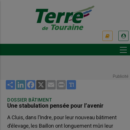
Aller
au
contenu
principal
USER
ACCOUNT
MENU
Publicité
Share
LinkedIn
Facebook
X
Email
Print
DOSSIER BÂTIMENT
Une stabulation pensée pour l’avenir
A Cluis, dans l’Indre, pour leur nouveau bâtiment
d’élevage, les Baillon ont longuement mûri leur