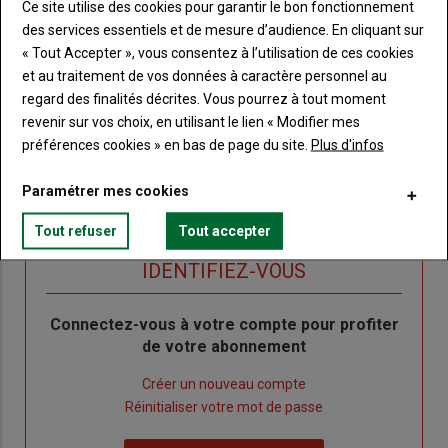
Ce site utilise des cookies pour garantir le bon fonctionnement
Accédez à tous les articles du site Terre de Touraine
Liste
des services essentiels et de mesure d’audience. En cliquant sur
à
Consultez le journal Terre de Touraine au format
« Tout Accepter », vous consentez à l’utilisation de ces cookies
numérique, sur tous les supports
puce
et au traitement de vos données à caractère personnel au
Ne manquez aucune information grâce à la
regard des finalités décrites. Vous pourrez à tout moment
newsletter du journal Terre de Touraine
revenir sur vos choix, en utilisant le lien « Modifier mes
préférences cookies » en bas de page du site.
Plus d'infos
Paramétrer mes cookies
Tout refuser
Tout accepter
Sous-
Vous êtes abonné(e)
titre
TITRE
IDENTIFIEZ-VOUS
Body
Connectez-vous à votre compte pour profiter
de votre abonnement
Lien
Créer un nouveau compte
"Créer
Lien
Réinitialiser votre mot de passe
un
"Réinitialiser