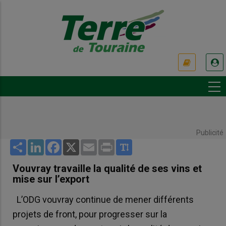
Aller
au
contenu
principal
USER
ACCOUNT
MENU
Publicité
Share
LinkedIn
Facebook
X
Email
Print
Vouvray travaille la qualité de ses vins et
mise sur l’export
L’ODG vouvray continue de mener différents
projets de front, pour progresser sur la