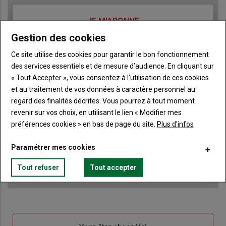
TITRE
JE M'ABONNE
Body
A partir de 85€
Gestion des cookies
Ce site utilise des cookies pour garantir le bon fonctionnement
Lien
des services essentiels et de mesure d’audience. En cliquant sur
JE M'ABONNE
« Tout Accepter », vous consentez à l’utilisation de ces cookies
et au traitement de vos données à caractère personnel au
regard des finalités décrites. Vous pourrez à tout moment
Accédez à tous les articles du site Terre de Touraine
Liste
revenir sur vos choix, en utilisant le lien « Modifier mes
à
Consultez le journal Terre de Touraine au format
préférences cookies » en bas de page du site.
Plus d'infos
numérique, sur tous les supports
puce
Ne manquez aucune information grâce à la
Paramétrer mes cookies
newsletter du journal Terre de Touraine
Tout refuser
Tout accepter