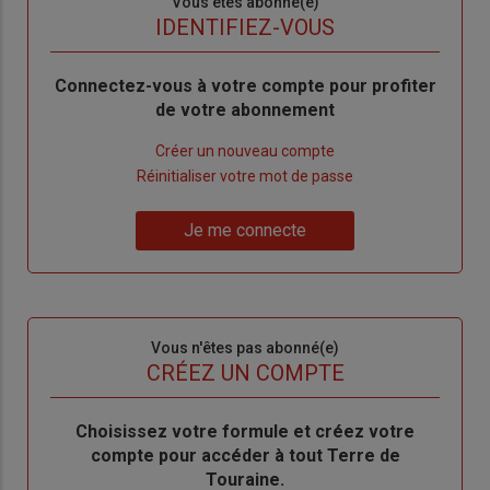
Sous-
Vous êtes abonné(e)
titre
TITRE
IDENTIFIEZ-VOUS
Body
Connectez-vous à votre compte pour profiter
de votre abonnement
Lien
Créer un nouveau compte
"Créer
Lien
Réinitialiser votre mot de passe
un
"Réinitialiser
Lien
nouveau
votre
Je me connecte
"Je
compte"
mot
me
de
connecte"
passe"
Sous-
Vous n'êtes pas abonné(e)
titre
TITRE
CRÉEZ UN COMPTE
Body
Choisissez votre formule et créez votre
compte pour accéder à tout Terre de
Touraine.