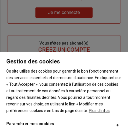
un
"Réinitialiser
Lien
nouveau
votre
Je me connecte
"Je
compte"
mot
me
de
connecte"
passe"
Sous-
Vous n'êtes pas abonné(e)
titre
TITRE
CRÉEZ UN COMPTE
Gestion des cookies
Body
Choisissez votre formule et créez votre
Ce site utilise des cookies pour garantir le bon fonctionnement
compte pour accéder à tout Terre de
Touraine.
des services essentiels et de mesure d’audience. En cliquant sur
« Tout Accepter », vous consentez à l’utilisation de ces cookies
Lien
et au traitement de vos données à caractère personnel au
Créez un compte
regard des finalités décrites. Vous pourrez à tout moment
revenir sur vos choix, en utilisant le lien « Modifier mes
préférences cookies » en bas de page du site.
Plus d'infos
VOUS AIMEREZ AUSSI
Paramétrer mes cookies