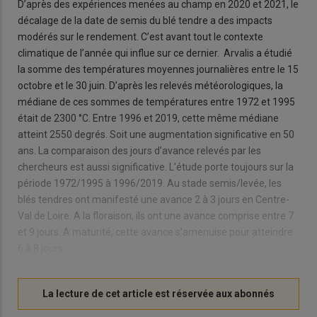
D’après des expériences menées au champ en 2020 et 2021, le
décalage de la date de semis du blé tendre a des impacts
modérés sur le rendement. C’est avant tout le contexte
climatique de l’année qui influe sur ce dernier. Arvalis a étudié
la somme des températures moyennes journalières entre le 15
octobre et le 30 juin. D’après les relevés météorologiques, la
médiane de ces sommes de températures entre 1972 et 1995
était de 2300 °C. Entre 1996 et 2019, cette même médiane
atteint 2550 degrés. Soit une augmentation significative en 50
ans. La comparaison des jours d’avance relevés par les
chercheurs est aussi significative. L’étude porte toujours sur la
période 1972/1995 à 1996/2019. Au stade semis/levée, les
blés tendres ont manifesté une avance 2 à 3 jours en Centre-
Val de Loire. A la floraison, ils ont une avance comprise entre 7
et 9 jours. A maturité, cette avance s’amenuise pour atteindre
6 à 8 jours.