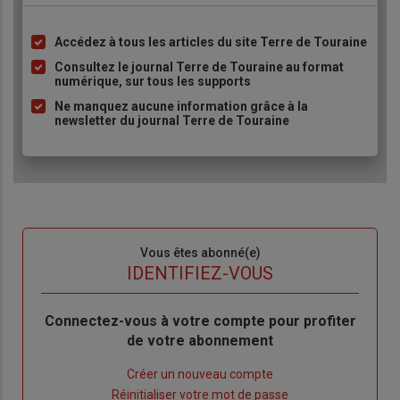
Accédez à tous les articles du site Terre de Touraine
Liste
à
Consultez le journal Terre de Touraine au format
numérique, sur tous les supports
puce
Ne manquez aucune information grâce à la
newsletter du journal Terre de Touraine
Sous-
Vous êtes abonné(e)
titre
TITRE
IDENTIFIEZ-VOUS
Body
Connectez-vous à votre compte pour profiter
de votre abonnement
Lien
Créer un nouveau compte
"Créer
Lien
Réinitialiser votre mot de passe