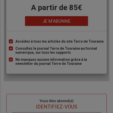
Body
A partir de 85€
Lien
JE M'ABONNE
Accédez à tous les articles du site Terre de Touraine
Liste
à
Consultez le journal Terre de Touraine au format
numérique, sur tous les supports
puce
Ne manquez aucune information grâce à la
newsletter du journal Terre de Touraine
Sous-
Vous êtes abonné(e)
titre
TITRE
IDENTIFIEZ-VOUS