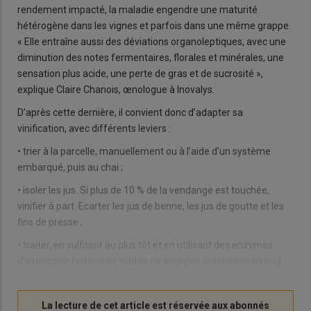
rendement impacté, la maladie engendre une maturité
hétérogène dans les vignes et parfois dans une même grappe.
« Elle entraîne aussi des déviations organoleptiques, avec une
diminution des notes fermentaires, florales et minérales, une
sensation plus acide, une perte de gras et de sucrosité »,
explique Claire Chanois, œnologue à Inovalys.
D’après cette dernière, il convient donc d’adapter sa
vinification, avec différents leviers :
• trier à la parcelle, manuellement ou à l’aide d’un système
embarqué, puis au chai ;
• isoler les jus. Si plus de 10 % de la vendange est touchée,
vinifier à part. Ecarter les jus de benne, les jus de goutte et les
fins de presse ;
• traiter, en sulfitant au plus tôt et en utilisant des enzymes
d’extraction (attention, toutes ne sont pas autorisées en bio) ;