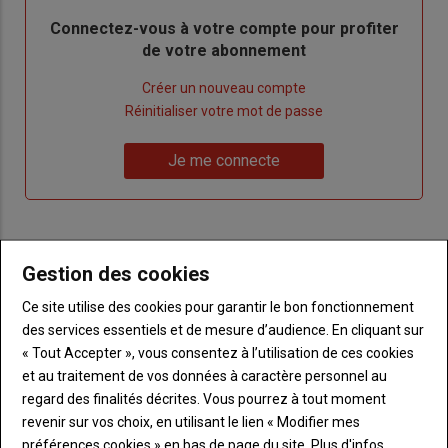
Body
Connectez-vous à votre compte pour profiter
de votre abonnement
Lien
Créer un nouveau compte
"Créer
Lien
Réinitialiser votre mot de passe
un
"Réinitialiser
Lien
nouveau
votre
Je me connecte
"Je
compte"
mot
me
de
connecte"
passe"
Sous-
Vous n'êtes pas abonné(e)
Gestion des cookies
titre
TITRE
CRÉEZ UN COMPTE
Ce site utilise des cookies pour garantir le bon fonctionnement
des services essentiels et de mesure d’audience. En cliquant sur
Body
Choisissez votre formule et créez votre
« Tout Accepter », vous consentez à l’utilisation de ces cookies
compte pour accéder à tout Terre de
et au traitement de vos données à caractère personnel au
Touraine.
regard des finalités décrites. Vous pourrez à tout moment
revenir sur vos choix, en utilisant le lien « Modifier mes
Lien
Créez un compte
préférences cookies » en bas de page du site.
Plus d'infos