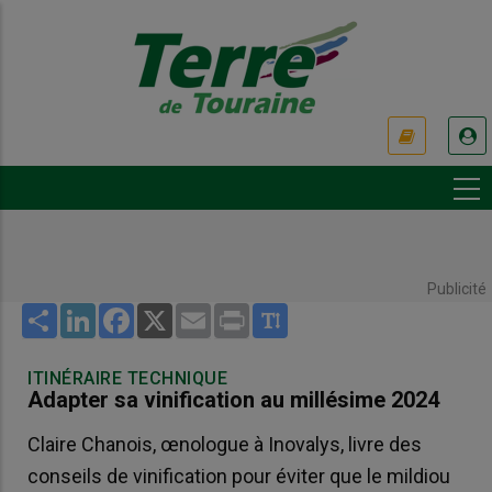
Aller
au
contenu
principal
USER
ACCOUNT
MENU
Publicité
Share
LinkedIn
Facebook
X
Email
Print
ITINÉRAIRE TECHNIQUE
Adapter sa vinification au millésime 2024
Claire Chanois, œnologue à Inovalys, livre des
conseils de vinification pour éviter que le mildiou