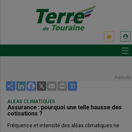
Aller
au
contenu
principal
USER
ACCOUNT
MENU
Publicité
Share
LinkedIn
Facebook
X
Email
Print
ALEAS CLIMATIQUES
Assurance : pourquoi une telle hausse des
cotisations ?
Fréquence et intensité des aléas climatiques ne