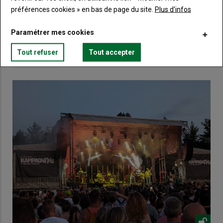
préférences cookies » en bas de page du site.
Plus d'infos
Lien
Créez un compte
Paramétrer mes cookies
Tout refuser
Tout accepter
VOUS AIMEREZ AUSSI