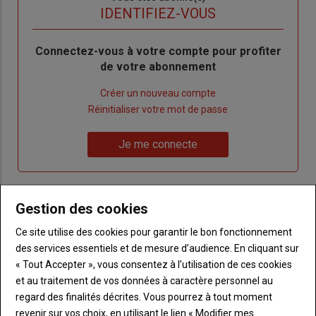
titre
TITRE
IDENTIFIEZ-VOUS
Body
Connectez-vous à votre compte pour profiter
de votre abonnement
Lien
Créer un nouveau compte
"Créer
Lien
Réinitialiser votre mot de passe
un
"Réinitialiser
Lien
nouveau
votre
Je me connecte
"Je
compte"
mot
me
de
connecte"
passe"
Gestion des cookies
Sous-
Vous n'êtes pas abonné(e)
titre
Ce site utilise des cookies pour garantir le bon fonctionnement
TITRE
CRÉEZ UN COMPTE
des services essentiels et de mesure d’audience. En cliquant sur
« Tout Accepter », vous consentez à l’utilisation de ces cookies
Body
Choisissez votre formule et créez votre
et au traitement de vos données à caractère personnel au
compte pour accéder à tout Terre de
regard des finalités décrites. Vous pourrez à tout moment
Touraine.
revenir sur vos choix, en utilisant le lien « Modifier mes