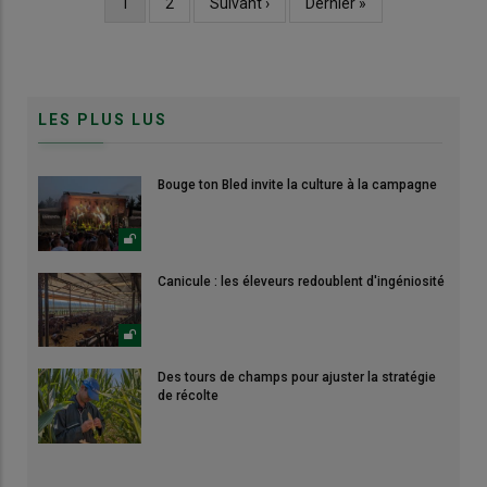
Page
1
Page
2
Page
Suivant ›
Dernière
Dernier »
Pagination
courante
suivante
page
LES PLUS LUS
Bouge ton Bled invite la culture à la campagne
Canicule : les éleveurs redoublent d'ingéniosité
Des tours de champs pour ajuster la stratégie
de récolte