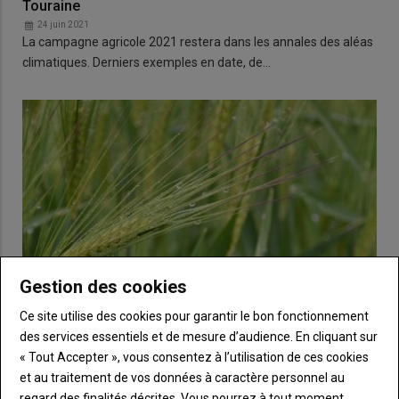
Touraine
24 juin 2021
La campagne agricole 2021 restera dans les annales des aléas
climatiques. Derniers exemples en date, de…
Gestion des cookies
Ce site utilise des cookies pour garantir le bon fonctionnement
des services essentiels et de mesure d’audience. En cliquant sur
« Tout Accepter », vous consentez à l’utilisation de ces cookies
Suite aux aléas, des cultures "sur le fil"
et au traitement de vos données à caractère personnel au
20 mai 2021
regard des finalités décrites. Vous pourrez à tout moment
Avec le gel et le stress hydrique du début de printemps, les