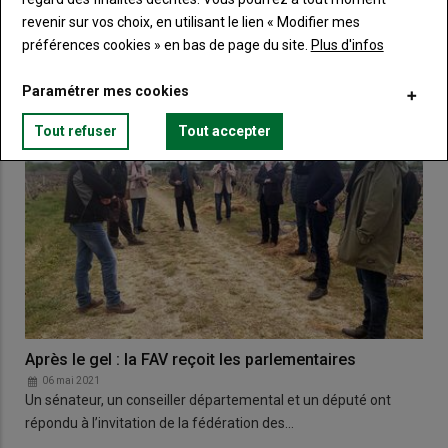
revenir sur vos choix, en utilisant le lien « Modifier mes
cultures d’hiver ont été mises à l’épreuve. Etat…
préférences cookies » en bas de page du site.
Plus d'infos
Paramétrer mes cookies
Tout refuser
Tout accepter
Après le gel : la FAV reçoit les parlementaires
06 mai 2021
Un sénateur, un conseiller départemental et un député ont
répondu à l’invitation de la fédération des…