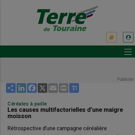
Aller
au
contenu
principal
USER
ACCOUNT
MENU
Publicité
Share
LinkedIn
Facebook
X
Email
Print
Céréales à paille
Les causes multifactorielles d’une maigre
moisson
Rétrospective d’une campagne céréalière