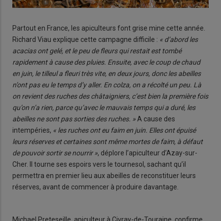
Partout en France, les apiculteurs font grise mine cette année.
Richard Viau explique cette campagne difficile :
« d’abord les
acacias ont gelé, et le peu de fleurs qui restait est tombé
rapidement à cause des pluies. Ensuite, avec le coup de chaud
en juin, le tilleul a fleuri très vite, en deux jours, donc les abeilles
n’ont pas eu le temps d’y aller. En colza, on a récolté un peu. Là
on revient des ruches des châtaigniers, c’est bien la première fois
qu’on n’a rien, parce qu’avec le mauvais temps qui a duré, les
abeilles ne sont pas sorties des ruches. »
A cause des
intempéries,
« les ruches ont eu faim en juin. Elles ont épuisé
leurs réserves et certaines sont même mortes de faim, à défaut
de pouvoir sortir se nourrir »
, déplore l’apiculteur d’Azay-sur-
Cher. Il tourne ses espoirs vers le tournesol, sachant qu’il
permettra en premier lieu aux abeilles de reconstituer leurs
réserves, avant de commencer à produire davantage.
Michael Preteseille, apiculteur à Civray-de-Touraine, confirme