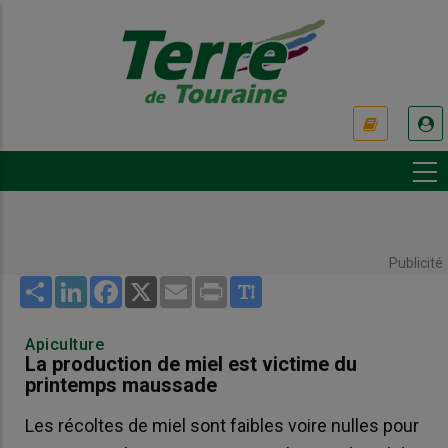
Aller
au
contenu
principal
USER
ACCOUNT
MENU
Publicité
Share
LinkedIn
Facebook
X
Email
Print
Apiculture
La production de miel est victime du
printemps maussade
Les récoltes de miel sont faibles voire nulles pour