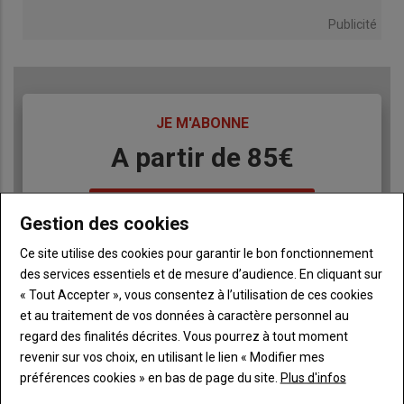
Publicité
TITRE
JE M'ABONNE
Body
A partir de 85€
Lien
JE M'ABONNE
Gestion des cookies
Ce site utilise des cookies pour garantir le bon fonctionnement
des services essentiels et de mesure d’audience. En cliquant sur
Accédez à tous les articles du site Terre de Touraine
Liste
« Tout Accepter », vous consentez à l’utilisation de ces cookies
à
Consultez le journal Terre de Touraine au format
et au traitement de vos données à caractère personnel au
numérique, sur tous les supports
puce
regard des finalités décrites. Vous pourrez à tout moment
Ne manquez aucune information grâce à la
revenir sur vos choix, en utilisant le lien « Modifier mes
newsletter du journal Terre de Touraine
préférences cookies » en bas de page du site.
Plus d'infos