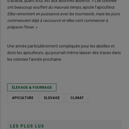
d’acacia, quant à lui, est aux abonnés absents.
« Les colonies
ont beaucoup souffert du mauvais temps,
ajoute l’apiculteur.
Elles remontent en puissance avec les tournesols, mais les jours
commencent déjà à raccourcir et elles vont commencer à
préparer l’hiver. »
Une année particulièrement compliquée pour les abeilles et
donc les apiculteurs, qui pourrait même laisser des traces dans
les colonies l’année prochaine.
ÉLEVAGE & FOURRAGE
APICULTURE
ELEVAGE
CLIMAT
LES PLUS LUS