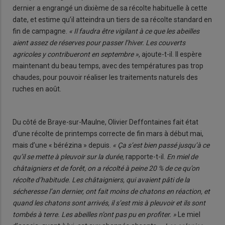
dernier a engrangé un dixième de sa récolte habituelle à cette
date, et estime qu’il atteindra un tiers de sa récolte standard en
fin de campagne.
« Il faudra être vigilant à ce que les abeilles
aient assez de réserves pour passer l’hiver. Les couverts
agricoles y contribueront en septembre »
, ajoute-t-il. Il espère
maintenant du beau temps, avec des températures pas trop
chaudes, pour pouvoir réaliser les traitements naturels des
ruches en août.
Du côté de Braye-sur-Maulne, Olivier Deffontaines fait état
d’une récolte de printemps correcte de fin mars à début mai,
mais d’une « bérézina » depuis.
« Ça s’est bien passé jusqu’à ce
qu’il se mette à pleuvoir sur la durée,
rapporte-t-il.
En miel de
châtaigniers et de forêt, on a récolté à peine 20 % de ce qu’on
récolte d’habitude. Les châtaigniers, qui avaient pâti de la
sécheresse l’an dernier, ont fait moins de chatons en réaction, et
quand les chatons sont arrivés, il s’est mis à pleuvoir et ils sont
tombés à terre. Les abeilles n’ont pas pu en profiter. »
Le miel