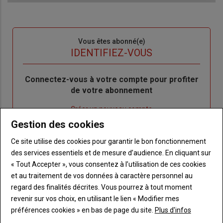
Sous-
Vous êtes abonné(e)
titre
TITRE
IDENTIFIEZ-VOUS
Body
Connectez-vous à votre compte pour profiter
de votre abonnement
Lien
Créer un nouveau compte
"Créer
Lien
Réinitialiser votre mot de passe
Gestion des cookies
un
"Réinitialiser
Ce site utilise des cookies pour garantir le bon fonctionnement
Lien
nouveau
votre
Je me connecte
des services essentiels et de mesure d’audience. En cliquant sur
"Je
compte"
mot
« Tout Accepter », vous consentez à l’utilisation de ces cookies
me
de
et au traitement de vos données à caractère personnel au
connecte"
passe"
regard des finalités décrites. Vous pourrez à tout moment
revenir sur vos choix, en utilisant le lien « Modifier mes
Sous-
Vous n'êtes pas abonné(e)
titre
TITRE
CRÉEZ UN COMPTE
préférences cookies » en bas de page du site.
Plus d'infos