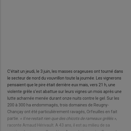
La 
ceps
C’était un jeudi, le 3 juin, les masses orageuses ont tourné dans
le secteur de nord du vouvrillon toute la journée. Les vignerons
pensaient que le pire était derrière eux mais, vers 21 h, une
violente grêle s’est abattue sur leurs vignes un mois après une
lutte acharnée menée durant onze nuits contre le gel. Sur les
200 à 300 ha endommagés, trois domaines de Reugny-
Chançay ont été particulièrement ravagés, Orfeuilles en fait
partie.
« Il ne restait rien que des chicots de rameaux grêlés »
,
raconte Arnaud Hérivault. A 43 ans, il est au milieu de sa