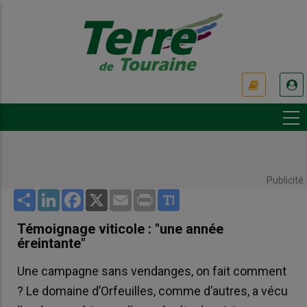
Aller
au
contenu
principal
USER
ACCOUNT
MENU
Publicité
Share
LinkedIn
Facebook
X
Email
Print
Témoignage viticole : "une année
éreintante"
Une campagne sans vendanges, on fait comment
? Le domaine d’Orfeuilles, comme d’autres, a vécu