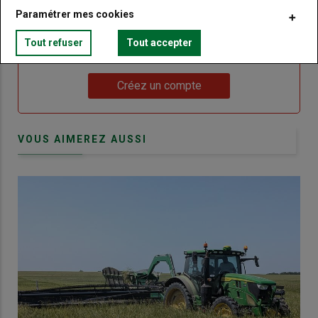
Paramétrer mes cookies
Body
Choisissez votre formule et créez votre
compte pour accéder à tout Terre de
Tout refuser
Tout accepter
Touraine.
Lien
Créez un compte
VOUS AIMEREZ AUSSI