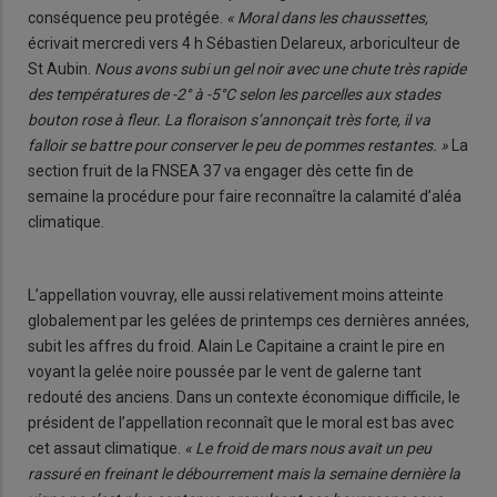
conséquence peu protégée.
« Moral dans les chaussettes,
écrivait mercredi vers 4 h Sébastien Delareux, arboriculteur de
St Aubin.
Nous avons subi un gel noir avec une chute très rapide
des températures de -2° à -5°C selon les parcelles aux stades
bouton rose à fleur. La floraison s’annonçait très forte, il va
falloir se battre pour conserver le peu de pommes restantes. »
La
section fruit de la FNSEA 37 va engager dès cette fin de
semaine la procédure pour faire reconnaître la calamité d’aléa
climatique.
L’appellation vouvray, elle aussi relativement moins atteinte
globalement par les gelées de printemps ces dernières années,
subit les affres du froid. Alain Le Capitaine a craint le pire en
voyant la gelée noire poussée par le vent de galerne tant
redouté des anciens. Dans un contexte économique difficile, le
président de l’appellation reconnaît que le moral est bas avec
cet assaut climatique.
« Le froid de mars nous avait un peu
rassuré en freinant le débourrement mais la semaine dernière la