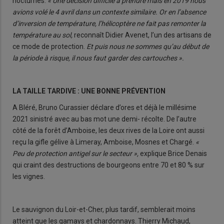
nocturnes.
« Une décision difficile à prendre mais en 2019 nous
avions volé le 4 avril dans un contexte similaire. Or en l’absence
d’inversion de température, l’hélicoptère ne fait pas remonter la
température au sol,
reconnaît Didier Avenet, l’un des artisans de
ce mode de protection.
Et puis nous ne sommes qu’au début de
la période à risque, il nous faut garder des cartouches ».
LA TAILLE TARDIVE : UNE BONNE PRÉVENTION
A Bléré, Bruno Curassier déclare d’ores et déjà le millésime
2021 sinistré avec au bas mot une demi- récolte. De l’autre
côté de la forêt d’Amboise, les deux rives de la Loire ont aussi
reçu la gifle gélive à Limeray, Amboise, Mosnes et Chargé.
«
Peu de protection antigel sur le secteur »,
explique Brice Denais
qui craint des destructions de bourgeons entre 70 et 80 % sur
les vignes.
Le sauvignon du Loir-et-Cher, plus tardif, semblerait moins
atteint que les gamays et chardonnays. Thierry Michaud,