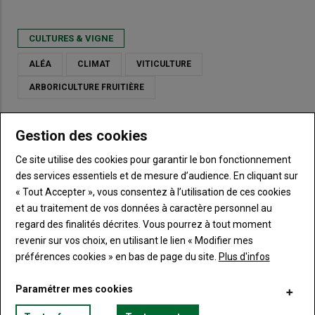
CULTURES & VIGNE
ALÉA
CLIMAT
VITICULTURE
ARBORICULTURE FRUITIÈRE
Gestion des cookies
LES PLUS LUS
Ce site utilise des cookies pour garantir le bon fonctionnement
des services essentiels et de mesure d’audience. En cliquant sur
« Tout Accepter », vous consentez à l’utilisation de ces cookies
Bouge ton Bled invite la culture à la campagne
et au traitement de vos données à caractère personnel au
regard des finalités décrites. Vous pourrez à tout moment
revenir sur vos choix, en utilisant le lien « Modifier mes
préférences cookies » en bas de page du site.
Plus d'infos
Canicule : les éleveurs redoublent d'ingéniosité
Paramétrer mes cookies