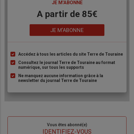
TITRE
JE M'ABONNE
Body
A partir de 85€
Lien
JE M'ABONNE
Accédez à tous les articles du site Terre de Touraine
Liste
à
Consultez le journal Terre de Touraine au format
numérique, sur tous les supports
puce
Ne manquez aucune information grâce à la
newsletter du journal Terre de Touraine
Sous-
Vous êtes abonné(e)
titre
TITRE
IDENTIFIEZ-VOUS