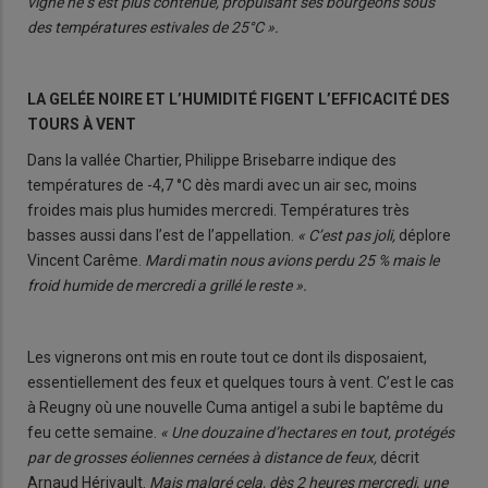
vigne ne s’est plus contenue, propulsant ses bourgeons sous
des températures estivales de 25°C ».
LA GELÉE NOIRE ET L’HUMIDITÉ FIGENT L’EFFICACITÉ DES
TOURS À VENT
Dans la vallée Chartier, Philippe Brisebarre indique des
températures de -4,7 °C dès mardi avec un air sec, moins
froides mais plus humides mercredi. Températures très
basses aussi dans l’est de l’appellation.
« C’est pas joli,
déplore
Vincent Carême.
Mardi matin nous avions perdu 25 % mais le
froid humide de mercredi a grillé le reste ».
Les vignerons ont mis en route tout ce dont ils disposaient,
essentiellement des feux et quelques tours à vent. C’est le cas
à Reugny où une nouvelle Cuma antigel a subi le baptême du
feu cette semaine.
« Une douzaine d’hectares en tout, protégés
par de grosses éoliennes cernées à distance de feux,
décrit
Arnaud Hérivault.
Mais malgré cela, dès 2 heures mercredi, une