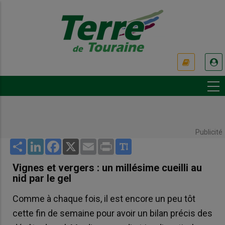
Aller
au
contenu
principal
USER
ACCOUNT
MENU
Publicité
Share
LinkedIn
Facebook
X
Email
Print
Vignes et vergers : un millésime cueilli au
nid par le gel
Comme à chaque fois, il est encore un peu tôt
cette fin de semaine pour avoir un bilan précis des