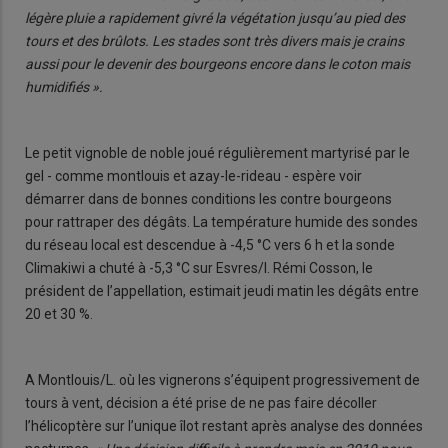
légère pluie a rapidement givré la végétation jusqu’au pied des
tours et des brûlots. Les stades sont très divers mais je crains
aussi pour le devenir des bourgeons encore dans le coton mais
humidifiés ».
Le petit vignoble de noble joué régulièrement martyrisé par le
gel - comme montlouis et azay-le-rideau - espère voir
démarrer dans de bonnes conditions les contre bourgeons
pour rattraper des dégâts. La température humide des sondes
du réseau local est descendue à -4,5 °C vers 6 h et la sonde
Climakiwi a chuté à -5,3 °C sur Esvres/I. Rémi Cosson, le
président de l’appellation, estimait jeudi matin les dégâts entre
20 et 30 %.
A Montlouis/L. où les vignerons s’équipent progressivement de
tours à vent, décision a été prise de ne pas faire décoller
l’hélicoptère sur l’unique îlot restant après analyse des données