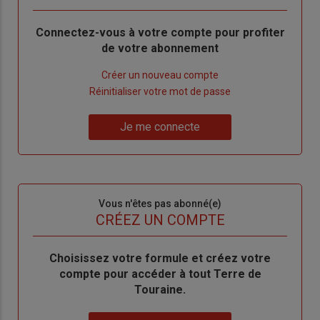
Body
Connectez-vous à votre compte pour profiter
de votre abonnement
Lien
Créer un nouveau compte
"Créer
Lien
Réinitialiser votre mot de passe
un
"Réinitialiser
Lien
nouveau
votre
Je me connecte
"Je
compte"
mot
me
de
connecte"
passe"
Sous-
Vous n'êtes pas abonné(e)
titre
TITRE
CRÉEZ UN COMPTE
Body
Choisissez votre formule et créez votre
compte pour accéder à tout Terre de
Touraine.