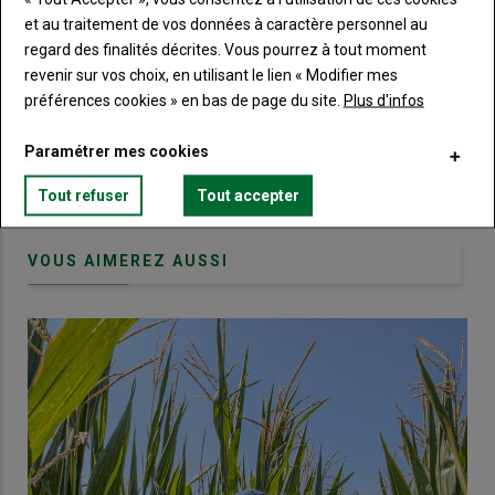
titre
TITRE
CRÉEZ UN COMPTE
et au traitement de vos données à caractère personnel au
regard des finalités décrites. Vous pourrez à tout moment
Body
Choisissez votre formule et créez votre
revenir sur vos choix, en utilisant le lien « Modifier mes
compte pour accéder à tout Terre de
préférences cookies » en bas de page du site.
Plus d'infos
Touraine.
Paramétrer mes cookies
Lien
Créez un compte
Tout refuser
Tout accepter
VOUS AIMEREZ AUSSI