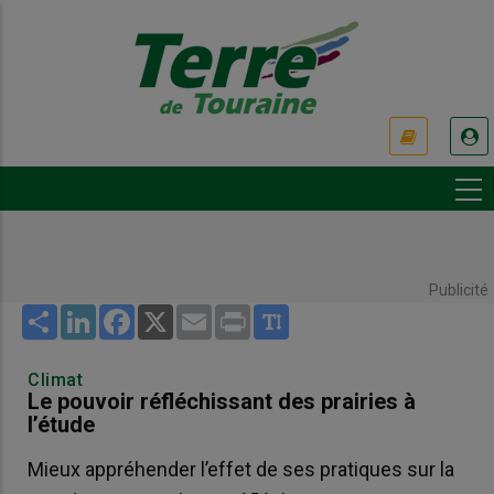
Aller
au
contenu
principal
USER
ACCOUNT
MENU
Publicité
Share
LinkedIn
Facebook
X
Email
Print
Climat
Le pouvoir réfléchissant des prairies à
l’étude
Mieux appréhender l’effet de ses pratiques sur la