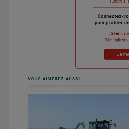
TITRE
IDENTI
Body
Connectez-vo
pour profiter 
Lien
Créer un 
"Créer
Lien
Réinitialiser
un
"Réinitialiser
Lien
nouveau
votre
Je me
"Je
compte"
mot
me
de
connecte"
passe"
VOUS AIMEREZ AUSSI