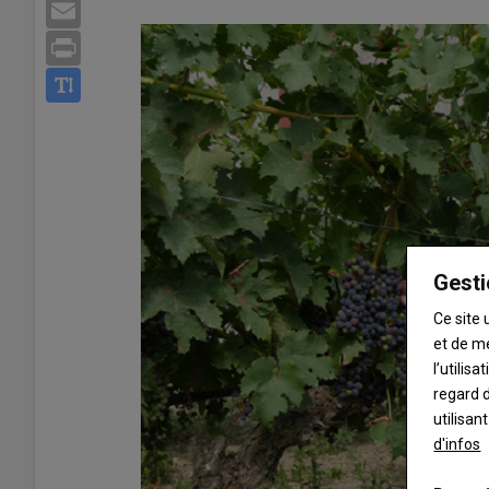
Email
Print
Gesti
Ce site 
et de m
l’utilis
regard d
utilisan
d'infos