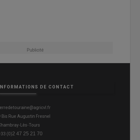
Publicité
INFORMATIONS DE CONTACT
terredetouraine@agricvl.fr
9 Bis Rue Augustin Fresnel
Chambray-Lès-Tours
2 47 25 21 70
+33 (0)