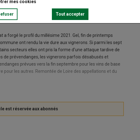
trer mes cookies
refuser
Tout accepter
a forgé le profil du millésime 2021. Gel, fin de printemps
 commune ont rendu la vie dure aux vignerons. Si parmi les sept
ertains secteurs elles ont pris la forme d’une attaque tardive de
es de prévendanges, les vignerons parfois désabusés et
vendanges prévues vers la fin septembre pour les vins de base
e pour les autres. Remontée de Loire des appellations et du