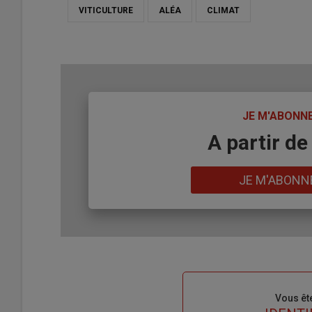
VITICULTURE
ALÉA
CLIMAT
TITRE
JE M'ABONN
Body
A partir de
Lien
JE M'ABONN
Sous-
Vous êt
titre