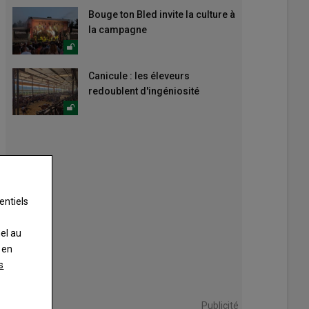
Bouge ton Bled invite la culture à
la campagne
Canicule : les éleveurs
redoublent d'ingéniosité
entiels
nel au
 en
s
Publicité