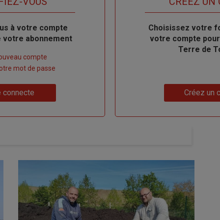
FIEZ-VOUS
TITRE
CRÉEZ UN
us à votre compte
Body
Choisissez votre f
de votre abonnement
votre compte pour
Terre de T
nouveau compte
 votre mot de passe
Lien
 connecte
Créez un 