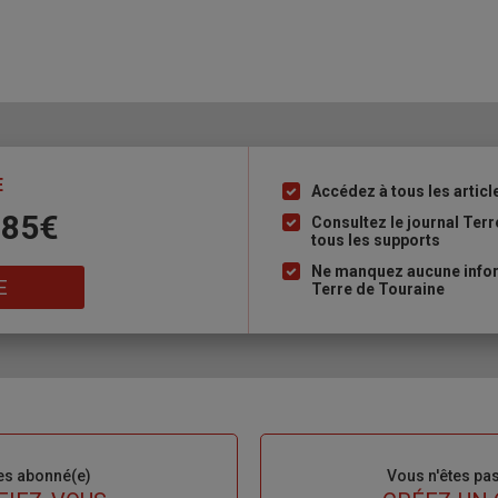
E
Accédez à tous les articl
Liste
 85€
à
Consultez le journal Ter
tous les supports
puce
Ne manquez aucune inform
E
Terre de Touraine
es abonné(e)
Sous-
Vous n'êtes pa
titre