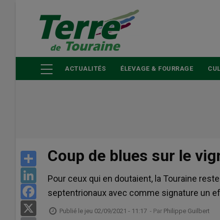
Aller
au
contenu
principal
ACTUALITÉS
ÉLEVAGE & FOURRAGE
CUL
Coup de blues sur le vig
Share
LinkedIn
Pour ceux qui en doutaient, la Touraine rest
Facebook
septentrionaux avec comme signature un ef
X
Publié le
jeu 02/09/2021 - 11:17
- Par
Philippe Guilbert